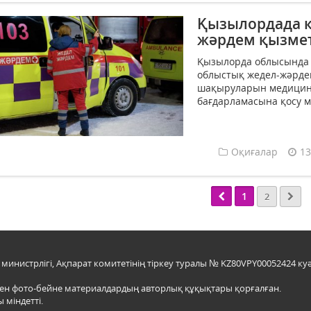
Қызылордада кә
жәрдем қызмет
Қызылорда облысында 
облыстық жедел-жәрдем
шақыруларын медицин
бағдарламасына қосу мү
Оқиғалар
13
1
2
инистрлігі, Ақпарат комитетінің тіркеу туралы № KZ80VPY00052424 куә
мен фото-бейне материалдардың авторлық құқықтары қорғалған.
 міндетті.