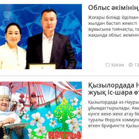
Облыс әкіміні
Жоғары білімді Әділха
жылдан бастап жемісті 
жұмысына тиянақты, т
жақында облыс әкіміні
Қоғам
13
Қызылордада Н
жуық іс-шара ө
Қызылордада әз-Наурыз
ұйымдастырылады. Амал
күнге жеке-жеке атау бер
туралы Өңірлік комму
өткен брифингте Қызыл