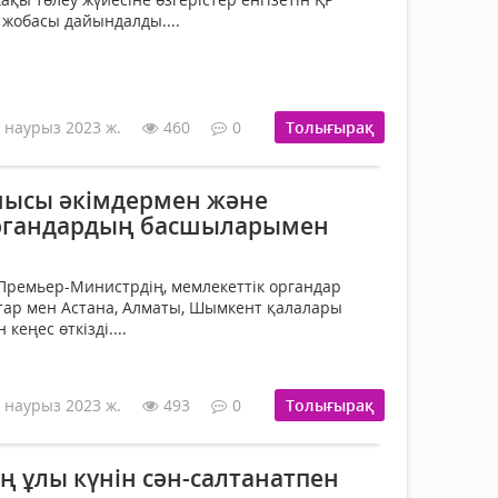
 жобасы дайындалды....
 наурыз 2023 ж.
460
0
Толығырақ
шысы әкімдермен және
органдардың басшыларымен
Премьер-Министрдің, мемлекеттік органдар
ар мен Астана, Алматы, Шымкент қалалары
кеңес өткізді....
 наурыз 2023 ж.
493
0
Толығырақ
ң ұлы күнін сән-салтанатпен