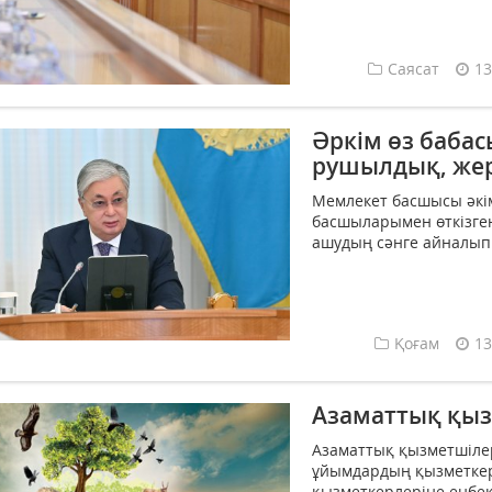
Саясат
13
Әркім өз бабас
рушылдық, жер
Мемлекет басшысы әкі
басшыларымен өткізген
ашудың сәнге айналып к
Қоғам
13
Азаматтық қыз
Азаматтық қызметшілер
ұйымдардың қызметкер
қызметкерлеріне еңбека