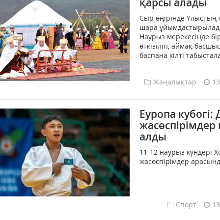
қарсы алады
Сыр өңірінде Ұлыстың ұ
шара ұйымдастырылады.
Наурыз мерекесінде бі
өткізіліп, аймақ бас
баспана кілті табыстала
Жаңалықтар
13
Еуропа кубогі:
жасөспірімдер
алды
11-12 наурыз күндері 
жасөспірімдер арасында 
Спорт
13