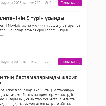
 наурыз 2023 ж.
762
0
Толығырақ
летенінің 5 түрін ұсынды
енті Мәжілісі және мәслихаттар депутаттарының
теді. Сайлауда дауыс берушілерге 5 түрлі
..
 наурыз 2023 ж.
732
0
Толығырақ
ін тың бастамаларымды жария
в
рт Тоқаев сайлаудан кейін тың бастамаларын
ында мемлекет басшысы премьер-Министрдің,
басшыларының, облыстар мен Астана, Алматы,
дерінің қатысуымен өткен кеңесте айтты....