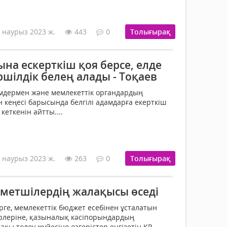
 наурыз 2023 ж.
443
0
Толығырақ
ына ескерткіш қоя берсе, елде
шілдік белең алады - Тоқаев
мдермен және мемлекеттік органдардың
 кеңесі барысында белгілі адамдарға екерткіш
еткенін айтты....
 наурыз 2023 ж.
263
0
Толығырақ
метшілердің жалақысы өседі
ге, мемлекеттік бюджет есебінен ұсталатын
леріне, қазыналық кәсіпорындардың
қы төлеу жүйесіне өзгерістер енгізетін ҚР