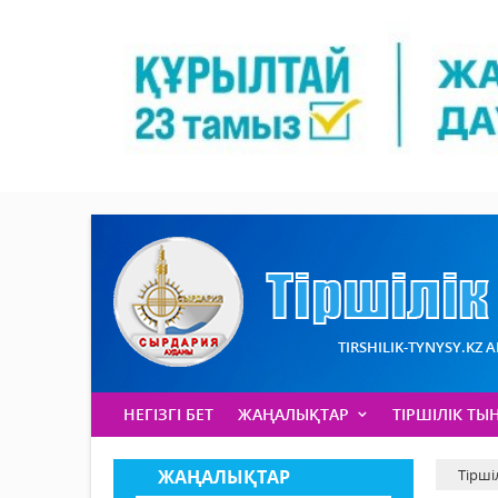
TIRSHILIK-TYNYSY.KZ 
НЕГІЗГІ БЕТ
ЖАҢАЛЫҚТАР
ТІРШІЛІК ТЫ
ЖАҢАЛЫҚТАР
Тірші