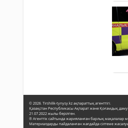
© 2026. Tirshilik-tynysy.kz ақпараттық агенттігі.
Қазақстан Республикасы Ақпарат және Қоғамдық даму м
21.07.2022 жылы берілген.
® Агенттік сайтында жарияланған барлық мақалалар 
Материалдарды пайдаланған жағдайда сілтеме жасалуы