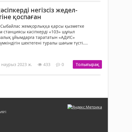
сіпкерді негізсіз жедел-
іне қоспаған
Сыбайлас жемқорлыққа қарсы қызметке
 станциясы кәсіпкерді «103» шұғыл
алық ұйымдарға тарататын «АДИС»
мкіндігін шектегені туралы шағым түсті....
 наурыз 2023 ж.
433
0
Толығырақ
лігі