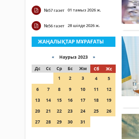
01 тамыз 2026 ж.
№57 газет
28 шілде 2026 ж.
№56 газет
ЖАҢАЛЫҚТАР МҰРАҒАТЫ
«
Наурыз 2023
»
Дс
Сс
Ср
Бс
Жм
Сб
Жс
1
2
3
4
5
6
7
8
9
10
11
12
13
14
15
16
17
18
19
20
21
22
23
24
25
26
27
28
29
30
31