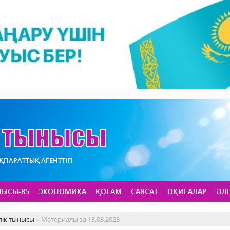
АҚПАРАТТЫҚ АГЕНТТІГІ
НЫСЫ-85
ЭКОНОМИКА
ҚОҒАМ
САЯСАТ
ОҚИҒАЛАР
ӘЛ
лік тынысы
» Материалы за 13.03.2023