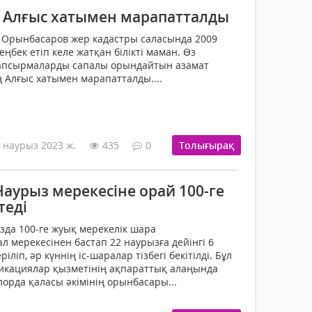
ң Алғыс хатымен марапатталды
н Орынбасаров жер кадастры саласында 2009
еңбек етіп келе жатқан білікті маман. Өз
апсырмаларды сапалы орындайтын азамат
ң Алғыс хатымен марапатталды....
 наурыз 2023 ж.
435
0
Толығырақ
аурыз мерекесіне орай 100-ге
теді
да 100-ге жуық мерекелік шара
 мерекесінен бастап 22 наурызға дейінгі 6
іліп, әр күннің іс-шаралар тізбегі бекітілді. Бұл
никациялар қызметінің ақпараттық алаңында
орда қаласы әкімінің орынбасары...