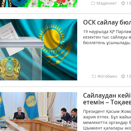
Мәдениет
13
ОСК сайлау бюл
19 наурызда ҚР Парлам
кезектен тыс сайлауы ө
бюллетень ұсынылады..
Фотобаян
13
Сайлаудан кей
етемін – Тоқае
Президент Қасым-Жома
жария етпек. Бұл жай
мемлекеттік органдар 
Шымкент қалалары әкім