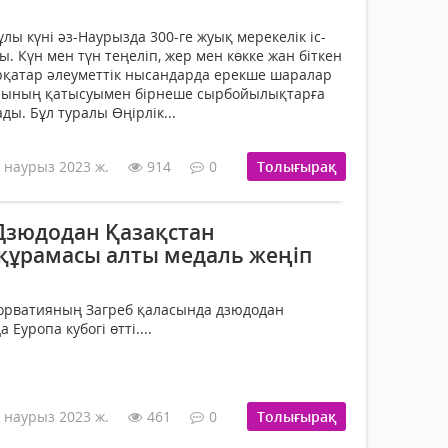
лы күні әз-Наурызда 300-ге жуық мерекелік іс-
 Күн мен түн теңеліп, жер мен көкке жан біткен
рқатар әлеуметтік нысандарда ерекше шаралар
шысының қатысуымен бірнеше сырбойылықтарға
ды. Бұл туралы Өңірлік...
 наурыз 2023 ж.
914
0
Толығырақ
 Дзюдодан Қазақстан
 құрамасы алты медаль жеңіп
Хорватияның Загреб қаласында дзюдодан
Еуропа кубогі өтті....
 наурыз 2023 ж.
461
0
Толығырақ