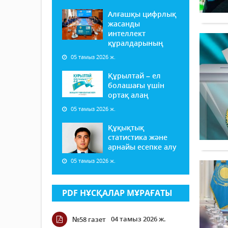
Алғашқы цифрлық
жасанды
интеллект
құралдарының
05 тамыз 2026 ж.
Құрылтай – ел
болашағы үшін
ортақ алаң
05 тамыз 2026 ж.
Құқықтық
статистика және
арнайы есепке алу
05 тамыз 2026 ж.
PDF НҰСҚАЛАР МҰРАҒАТЫ
04 тамыз 2026 ж.
№58 газет