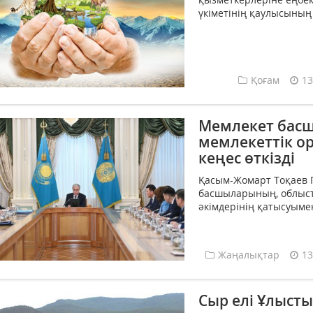
үкіметінің қаулысының
Қоғам
13
Мемлекет бас
мемлекеттік 
кеңес өткізді
Қасым-Жомарт Тоқаев 
басшыларының, облыст
әкімдерінің қатысуымен 
Жаңалықтар
13
Сыр елі Ұлысты