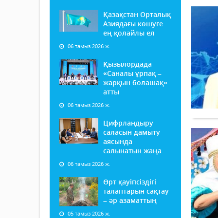
Қазақстан Орталық
Азиядағы көшуге
ең қолайлы ел
06 тамыз 2026 ж.
Қызылордада
«Саналы ұрпақ –
жарқын болашақ»
атты
06 тамыз 2026 ж.
Цифрландыру
саласын дамыту
аясында
салынатын жаңа
06 тамыз 2026 ж.
Өрт қауіпсіздігі
талаптарын сақтау
– әр азаматтың
05 тамыз 2026 ж.