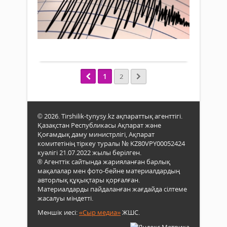
наурыз
же
дейі
2023 ж.
сіл
жалғ
616
тір
0
Толығырақ
ҚР
Төт
жағд
1
2
мини
қара
сейс
стан
желі
© 2026. Tirshilik-tynysy.kz ақпараттық агенттігі.
23
Қазақстан Республикасы Ақпарат және
Қоғамдық даму министрлігі, Ақпарат
наур
комитетінің тіркеу туралы № KZ80VPY00052424
күні
куәлігі 21.07.2022 жылы берілген.
саға
® Агенттік сайтында жарияланған барлық
02:0
мақалалар мен фото-бейне материалдардың
кезі
авторлық құқықтары қорғалған.
жер
Материалдарды пайдаланған жағдайда сілтеме
сілкі
жасалуы міндетті.
тірке
Меншік иесі:
«Сыр медиа»
ЖШС.