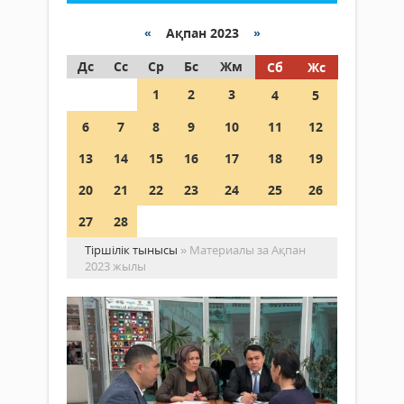
«
Ақпан 2023
»
Дс
Сс
Ср
Бс
Жм
Сб
Жс
1
2
3
4
5
6
7
8
9
10
11
12
13
14
15
16
17
18
19
20
21
22
23
24
25
26
27
28
Тіршілік тынысы
» Материалы за Ақпан
2023 жылы
Ба
ба
ор
тұ
Қоғам
же
28 ақпан