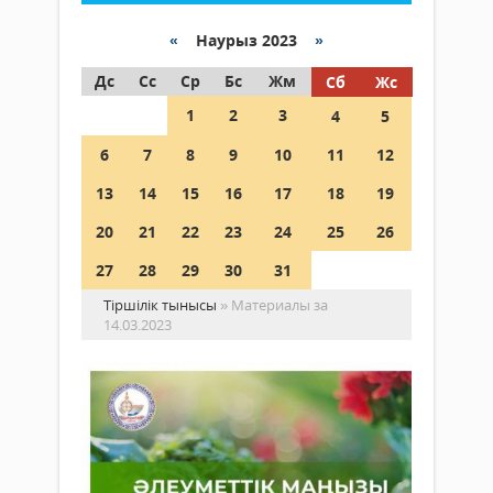
«
Наурыз 2023
»
Дс
Сс
Ср
Бс
Жм
Сб
Жс
1
2
3
4
5
6
7
8
9
10
11
12
13
14
15
16
17
18
19
20
21
22
23
24
25
26
27
28
29
30
31
Тіршілік тынысы
» Материалы за
14.03.2023
Әл
ма
ба
аз
түл
Хабарландыру