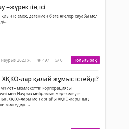
 –жүректің ісі
қиын іс емес, дегенмен бізге әкелер сауабы мол,
і....
 наурыз 2023 ж.
497
0
Толығырақ
 ХҚКО-лар қалай жұмыс істейді?
 үкімет» мемлекеттік корпорациясы
күні мен Наурыз мейрамын мерекелеуге
нның ХҚКО-лары мен арнайы ХҚКО-ларының
ін мәлімдеді....