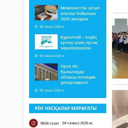
Мемлекеттік сатып
алулар бойынша
2026 жылдың
06 тамыз 2026 ж.
Құрылтай – елдің
ертеңі үшін ортақ
жауапкершілік
06 тамыз 2026 ж.
Open Air:
Қызылорда
облысы полиция
департаменті
06 тамыз 2026 ж.
PDF НҰСҚАЛАР МҰРАҒАТЫ
04 тамыз 2026 ж.
№58 газет