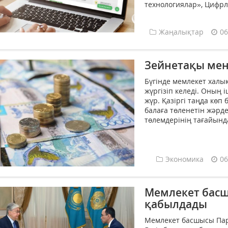
технологиялар», Цифрл
Жаңалықтар
06
Зейнетақы мен
Бүгінде мемлекет халы
жүргізіп келеді. Оның 
жүр. Қазіргі таңда көп
балаға төленетін жәрд
төлемдерінің тағайынд
Экономика
06
Мемлекет бас
қабылдады
Мемлекет басшысы Па