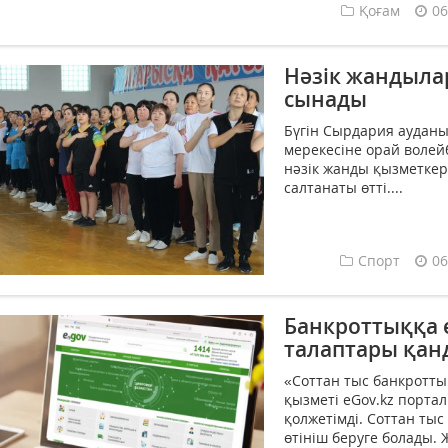
Қоғам
06
Нәзік жандылар
сынады
Бүгін Сырдария ауданы
мерекесіне орай волей
нәзік жанды қызметке
салтанаты өтті....
Спорт
06
Банкроттыққа e
талаптары қан
«Соттан тыс банкротты
қызметі eGov.kz порта
қолжетімді. Соттан тыс
өтініш беруге болады.