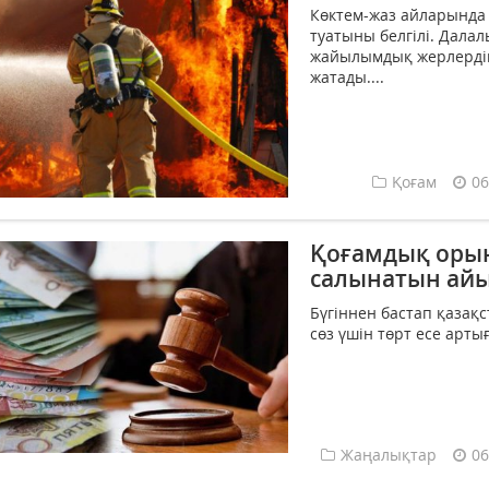
Көктем-жаз айларында 
туатыны белгілі. Дала
жайылымдық жерлердің
жатады....
Қоғам
06
Қоғамдық орын
салынатын айы
Бүгіннен бастап қазақ
сөз үшін төрт есе арты
Жаңалықтар
06