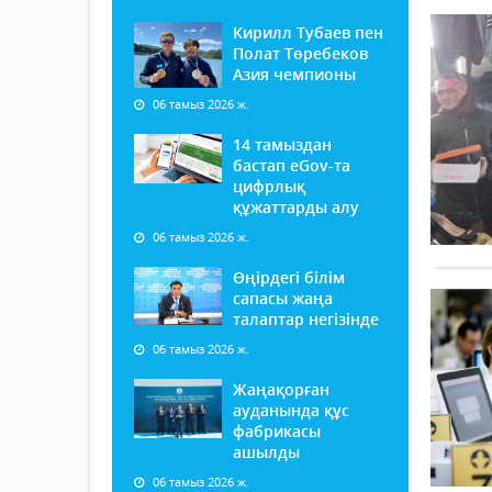
Кирилл Тубаев пен
Полат Төребеков
Азия чемпионы
06 тамыз 2026 ж.
14 тамыздан
бастап еGov-та
цифрлық
құжаттарды алу
06 тамыз 2026 ж.
Өңірдегі білім
сапасы жаңа
талаптар негізінде
06 тамыз 2026 ж.
Жаңақорған
ауданында құс
фабрикасы
ашылды
06 тамыз 2026 ж.