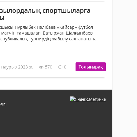
ызылордалық спортшыларға
ды
сшысы Нұрлыбек Нәлібаев «Қайсар» футбол
матчін тамашалап, Батыржан Шалғынбаев
еспубликалық турнирдің жабылу салтанатына
 наурыз 2023 ж.
570
0
Толығырақ
лігі