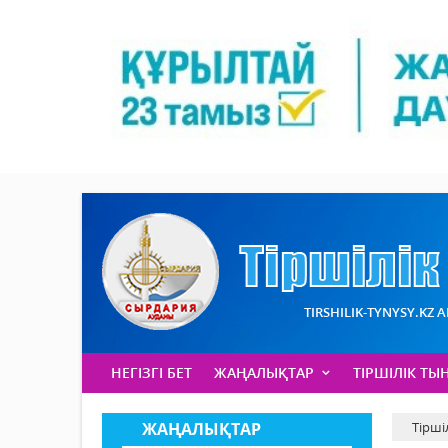
TIRSHILIK-TYNYSY.KZ 
НЕГІЗГІ БЕТ
ЖАҢАЛЫҚТАР
ТІРШІЛІК ТЫ
ЖАҢАЛЫҚТАР
Тірші