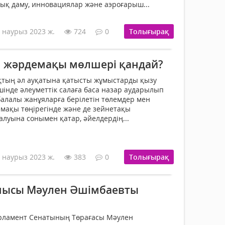
ық даму, инновациялар және аэроғарыш...
 наурыз 2023 ж.
724
0
Толығырақ
 жәрдемақы мөлшері қандай?
қтың әл ауқатына қатысты жұмыстарды қызу
ішінде әлеуметтік салаға баса назар аударылып
 балалы жанұяларға берілетін төлемдер мен
емақы төңірегінде және де зейнетақы
алуына сонымен қатар, әйелдердің...
 наурыз 2023 ж.
383
0
Толығырақ
шысы Мәулен Әшімбаевты
рламент Сенатының Төрағасы Мәулен