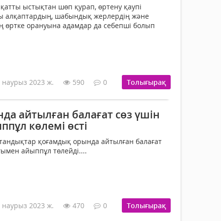
қатты ыстықтан шөп қурап, өртену қаупі
лы алқаптардың, шабындық жерлердің және
 өртке орануына адамдар да себепші болып
 наурыз 2023 ж.
590
0
Толығырақ
да айтылған балағат сөз үшін
ппұл көлемі өсті
стандықтар қоғамдық орында айтылған балағат
ғымен айыппұл төлейді....
 наурыз 2023 ж.
470
0
Толығырақ