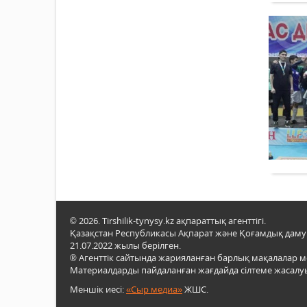
© 2026. Tirshilik-tynysy.kz ақпараттық агенттігі.
Қазақстан Республикасы Ақпарат және Қоғамдық даму м
21.07.2022 жылы берілген.
® Агенттік сайтында жарияланған барлық мақалалар 
Материалдарды пайдаланған жағдайда сілтеме жасалуы
Меншік иесі:
«Сыр медиа»
ЖШС.