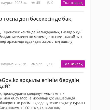
 наурыз 2023 ж.
451
0
Толығырақ
 тоспа доп бәсекесінде бақ
, Тереңөзек кентінде Халықаралық әйелдер күні
болдан мемлекеттік мекемеде қызмет жасайтын
рлер арасында аудандық жарыстың ашылу
 наурыз 2023 ж.
522
0
Толығырақ
Gov.kz арқылы өтінім берудің
дай?
қ процедураны қолдану» мемлекеттік
лы мен eGov Mobile мобильді қосымшасында
 банкроттық рәсімін қолдану және тоқтату туралы
 Жаңа қызметті «Ұлттық ақпараттық