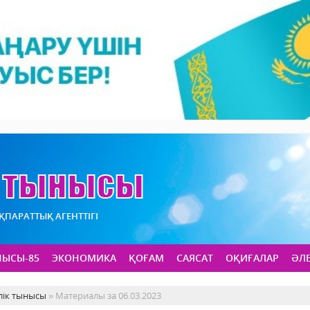
АҚПАРАТТЫҚ АГЕНТТІГІ
НЫСЫ-85
ЭКОНОМИКА
ҚОҒАМ
САЯСАТ
ОҚИҒАЛАР
ӘЛ
лік тынысы
» Материалы за 06.03.2023