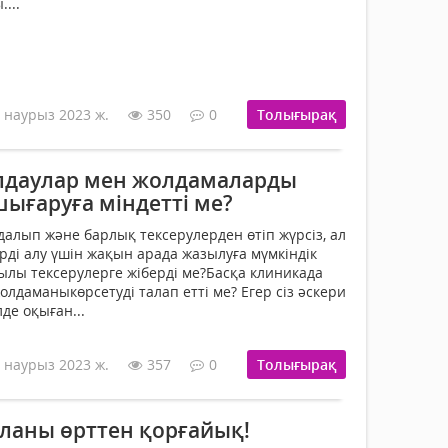
...
 наурыз 2023 ж.
350
0
Толығырақ
лдаулар мен жолдамаларды
шығаруға міндетті ме?
далып және барлық тексерулерден өтіп жүрсіз, ал
рді алу үшін жақын арада жазылуға мүмкіндік
ақылы тексерулерге жіберді ме?Басқа клиникада
олдаманыкөрсетуді талап етті ме? Егер сіз әскери
де оқыған...
 наурыз 2023 ж.
357
0
Толығырақ
ланы өрттен қорғайық!