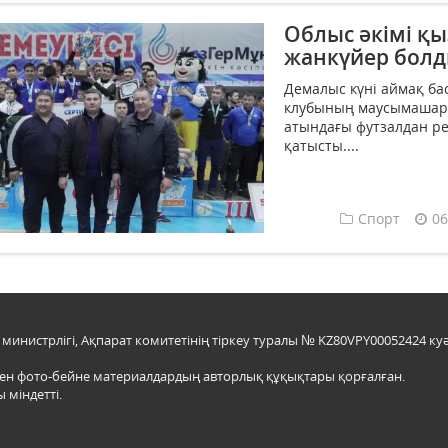
Облыс әкімі қ
жанкүйер бол
Демалыс күні аймақ ба
клубының маусымашар 
атындағы футзалдан р
қатысты....
Спорт
06
инистрлігі, Ақпарат комитетінің тіркеу туралы № KZ80VPY00052424 куә
мен фото-бейне материалдардың авторлық құқықтары қорғалған.
 міндетті.