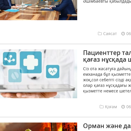
Әшімбаевты қабылдады.
Саясат
06
Пациенттер та
қағаз нұсқада 
Сіз ота жасатуға дайын
емханада бұл қызметте
жоқ,сол себепті сізді 
олар қағаз нұсқадағы ж
қызметте немесе шетел
Қоғам
06
Орман және да