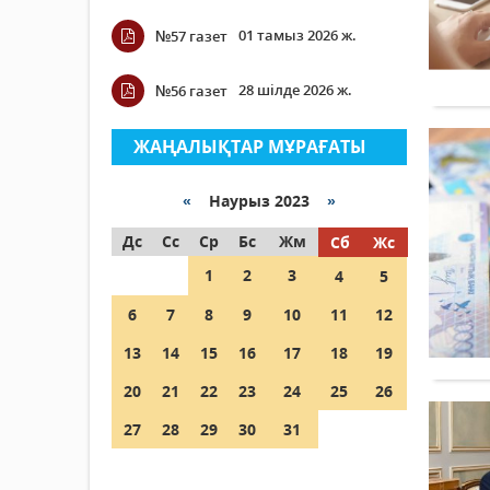
01 тамыз 2026 ж.
№57 газет
28 шілде 2026 ж.
№56 газет
ЖАҢАЛЫҚТАР МҰРАҒАТЫ
«
Наурыз 2023
»
Дс
Сс
Ср
Бс
Жм
Сб
Жс
1
2
3
4
5
6
7
8
9
10
11
12
13
14
15
16
17
18
19
20
21
22
23
24
25
26
27
28
29
30
31