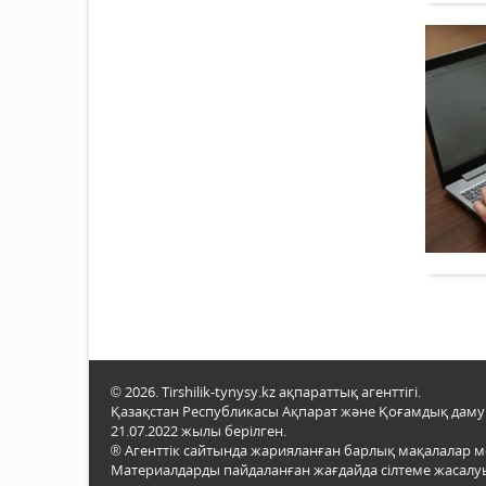
© 2026. Tirshilik-tynysy.kz ақпараттық агенттігі.
Қазақстан Республикасы Ақпарат және Қоғамдық даму м
21.07.2022 жылы берілген.
® Агенттік сайтында жарияланған барлық мақалалар 
Материалдарды пайдаланған жағдайда сілтеме жасалуы