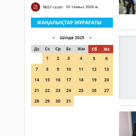
01 тамыз 2026 ж.
№57 газет
ЖАҢАЛЫҚТАР МҰРАҒАТЫ
«
Шілде 2025
»
Дс
Сс
Ср
Бс
Жм
Сб
Жс
1
2
3
4
5
6
7
8
9
10
11
12
13
14
15
16
17
18
19
20
21
22
23
24
25
26
27
28
29
30
31