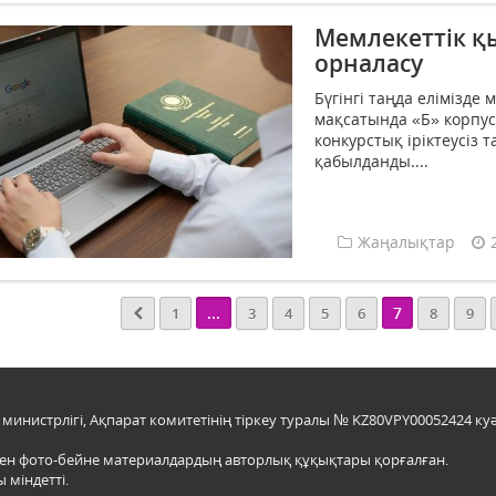
Мемлекеттік қы
орналасу
Бүгінгі таңда елімізде
мақсатында «Б» корпус
конкурстық іріктеусіз
қабылданды....
Жаңалықтар
...
7
1
3
4
5
6
8
9
инистрлігі, Ақпарат комитетінің тіркеу туралы № KZ80VPY00052424 куә
мен фото-бейне материалдардың авторлық құқықтары қорғалған.
 міндетті.