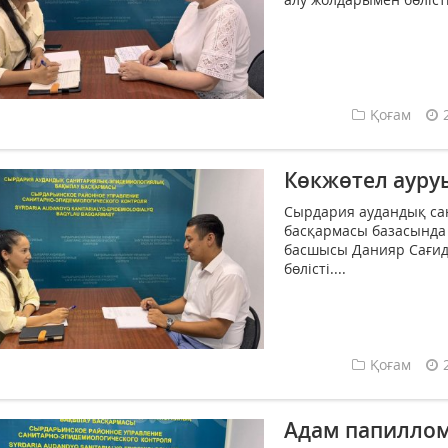
Қоғам
Көкжөтел ауру
Сырдария аудандық са
басқармасы базасында
басшысы Данияр Сағид
бөлісті....
Қоғам
Адам папиллом