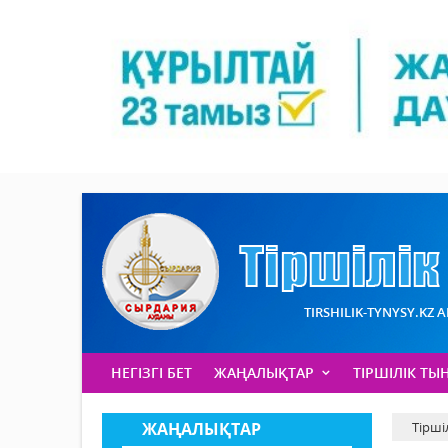
TIRSHILIK-TYNYSY.KZ 
НЕГІЗГІ БЕТ
ЖАҢАЛЫҚТАР
ТІРШІЛІК ТЫ
ЖАҢАЛЫҚТАР
Тірші