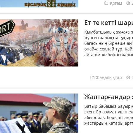
Қоғам
Ет те кетті шар
Қымбатшылық жағаға ж
жүрген халықты тұқырты
бағасының бірнеше ай і
оңайға соқпай тұр. Қайт
айға жеткізбейтін халы
Жаңалықтар
Жалтарғандар
Батыр бабамыз Бауырж
екен. Ер азамат үшін е
абыройлы борыш санал
жастардың қатары артт