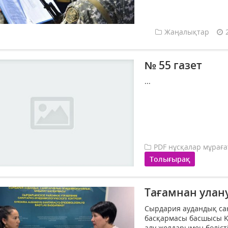
Жаңалықтар
№ 55 газет
...
PDF нұсқалар мұрағ
Толығырақ
Тағамнан улан
Сырдария аудандық са
басқармасы басшысы Қ
алу жолдарымен бөлісті.