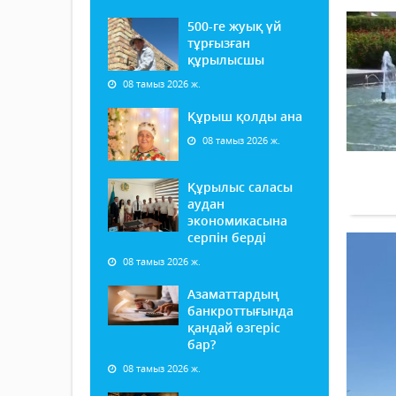
500-ге жуық үй
тұрғызған
құрылысшы
08 тамыз 2026 ж.
Құрыш қолды ана
08 тамыз 2026 ж.
Құрылыс саласы
аудан
экономикасына
серпін берді
08 тамыз 2026 ж.
Азаматтардың
банкроттығында
қандай өзгеріс
бар?
08 тамыз 2026 ж.