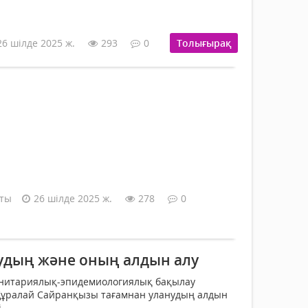
26 шілде 2025 ж.
293
0
Толығырақ
аты
26 шілде 2025 ж.
278
0
удың және оның алдын алу
нитариялық-эпидемиологиялық бақылау
ұралай Сайранқызы тағамнан уланудың алдын
 ...