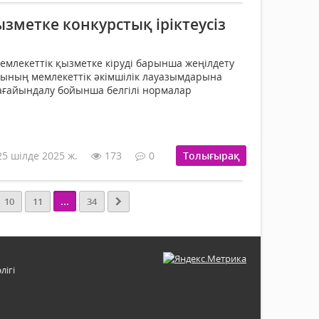
зметке конкурстық іріктеусіз
 мемлекеттік қызметке кіруді барынша жеңілдету
ының мемлекеттік әкімшілік лауазымдарына
 тағайындалу бойынша белгілі нормалар
25 шілде 2025 ж.
173
0
Толығырақ
...
10
11
34
лігі