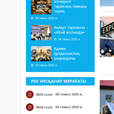
Шежірелі
тарихтың тамыры
терең
08 тамыз 2026 ж.
Ақиқат таразысы –
«Абай жолында»
08 тамыз 2026 ж.
Адами
құндылықтың
шырағданы
08 тамыз 2026 ж.
PDF НҰСҚАЛАР МҰРАҒАТЫ
08 тамыз 2026 ж.
№59 газет
04 тамыз 2026 ж.
№58 газет