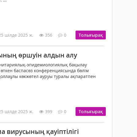
25 шілде 2025 ж.
356
0
Толығырақ
ының өршуін алдын алу
нитариялық-эпидемиологиялық бақылау
 өткен баспасөз конференциясында бөлім
оллаұлы көкжөтел ауруы туралы ақпаратпен
25 шілде 2025 ж.
399
0
Толығырақ
а вирусының қауіптілігі