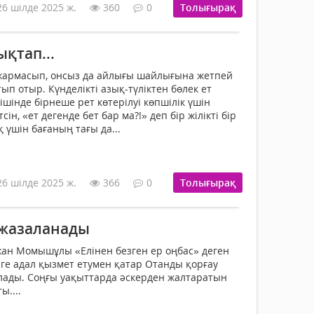
26 шілде 2025 ж.
360
0
Толығырақ
ықтап...
армасып, онсыз да айлығы шайлығына жетпей
п отыр. Күнделікті азық-түліктен бөлек ет
шінде бірнеше рет көтерілуі көпшілік үшін
сін, «ет дегенде бет бар ма?!» деп бір жілікті бір
қ үшін бағаның тағы да...
26 шілде 2025 ж.
366
0
Толығырақ
 жазаланады
ан Момышұлы «Елінен безген ер оңбас» деген
лге адал қызмет етумен қатар Отанды қорғау
ады. Соңғы уақыттарда әскерден жалтаратын
ы....