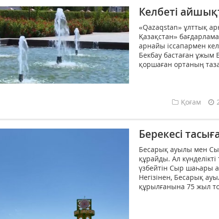
Келбеті айшық
«Qazaqstan» ұлттық ар
Қазақстан» бағдарлам
арнайы іссапармен кел
Бекбау бастаған ұжым 
қоршаған ортаның таза
Қоғам
Берекесі тасыға
Бесарық ауылы мен С
құрайды. Ал күнделікті
үзбейтін Сыр шаһары 
Негізінен, Бесарық ау
құрылғанына 75 жыл то