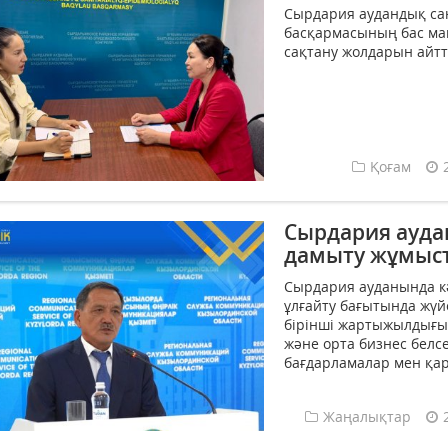
Сырдария аудандық са
басқармасының бас мам
сақтану жолдарын айтты
Қоғам
Сырдария ауда
дамыту жұмыст
Сырдария ауданында кәс
ұлғайту бағытында жүй
бірінші жартыжылдығынд
және орта бизнес белсе
бағдарламалар мен қар
Жаңалықтар