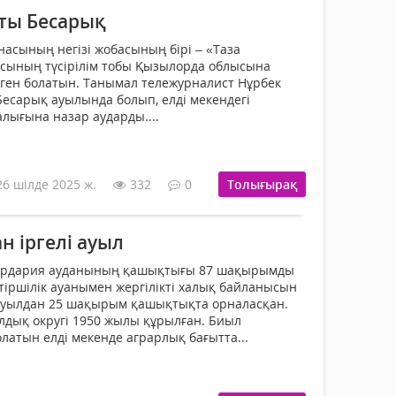
ты Бесарық
насының негізі жобасының бірі – «Таза
асының түсірілім тобы Қызылорда облысына
ген болатын. Танымал тележурналист Нұрбек
Бесарық ауылында болып, елді мекендегі
лығына назар аударды....
26 шілде 2025 ж.
332
0
Толығырақ
н іргелі ауыл
ырдария ауданының қашықтығы 87 шақырымды
 тіршілік ауанымен жергілікті халық байланысын
ауылдан 25 шақырым қашықтықта орналасқан.
ылдық округі 1950 жылы құрылған. Биыл
латын елді мекенде аграрлық бағытта...