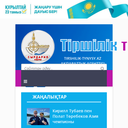
TIRSHILIK-TYNYSY.KZ
АҚПАРАТТЫҚ АГЕНТТІГІ
ЖАҢАЛЫҚТАР
Кирилл Тубаев пен
Полат Төребеков Азия
чемпионы