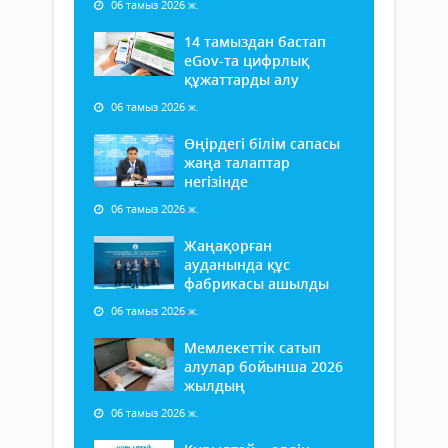
06 тамыз 2026 ж.
14 тамыздан бастап
еGov-та цифрлық
құжаттарды алу
06 тамыз 2026 ж.
Өңірдегі білім сапасы
жаңа талаптар
негізінде
06 тамыз 2026 ж.
Жаңақорған
ауданында құс
фабрикасы ашылды
06 тамыз 2026 ж.
Мемлекеттік сатып
алулар бойынша 2026
жылдың
06 тамыз 2026 ж.