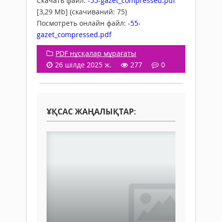
Скачать файл:
-55-gazet_compressed.pdf
[3,29 Mb] (cкачиваний: 75)
Посмотреть онлайн файл:
-55-
gazet_compressed.pdf
PDF нұсқалар мұрағаты
26 шілде 2025 ж.
277
0
ҰҚСАС ЖАҢАЛЫҚТАР: