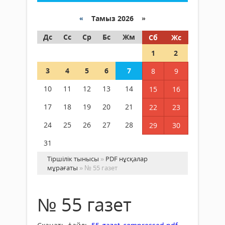
«
Тамыз 2026 »
Дс
Сс
Ср
Бс
Жм
Сб
Жс
1
2
3
4
5
6
7
8
9
10
11
12
13
14
15
16
17
18
19
20
21
22
23
24
25
26
27
28
29
30
31
Тіршілік тынысы
»
PDF нұсқалар
мұрағаты
» № 55 газет
№ 55 газет