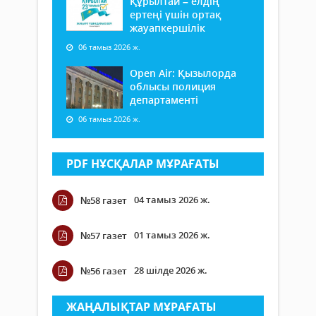
Құрылтай – елдің
ертеңі үшін ортақ
жауапкершілік
06 тамыз 2026 ж.
Open Air: Қызылорда
облысы полиция
департаменті
06 тамыз 2026 ж.
PDF НҰСҚАЛАР МҰРАҒАТЫ
04 тамыз 2026 ж.
№58 газет
01 тамыз 2026 ж.
№57 газет
28 шілде 2026 ж.
№56 газет
ЖАҢАЛЫҚТАР МҰРАҒАТЫ