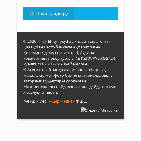
Пікір қалдыру
© 2026. Tirshilik-tynysy.kz ақпараттық агенттігі.
Қазақстан Республикасы Ақпарат және
Қоғамдық даму министрлігі, Ақпарат
комитетінің тіркеу туралы № KZ80VPY00052424
куәлігі 21.07.2022 жылы берілген.
® Агенттік сайтында жарияланған барлық
мақалалар мен фото-бейне материалдардың
авторлық құқықтары қорғалған.
Материалдарды пайдаланған жағдайда сілтеме
жасалуы міндетті.
Меншік иесі:
«Сыр медиа»
ЖШС.