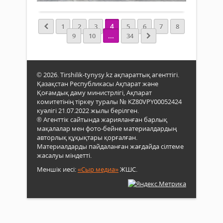
өзге
биы
мен
Бура
толы
өтке
4
1
2
3
5
6
7
8
енгіз
Ұлтт
...
9
10
34
құры
оты
хал
спор
© 2026. Tirshilik-tynysy.kz ақпараттық агенттігі.
инф
Қазақстан Республикасы Ақпарат және
қолж
Қоғамдық даму министрлігі, Ақпарат
артт
комитетінің тіркеу туралы № KZ80VPY00052424
мақс
куәлігі 21.07.2022 жылы берілген.
облы
® Агенттік сайтында жарияланған барлық
мақалалар мен фото-бейне материалдардың
орт
авторлық құқықтары қорғалған.
мен
Материалдарды пайдаланған жағдайда сілтеме
ауда
жасалуы міндетті.
зама
стад
Меншік иесі:
«Сыр медиа»
ЖШС.
мен
спор
кеше
салу
мәсе