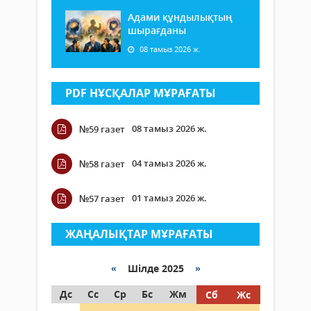
Адами құндылықтың
шырағданы
08 тамыз 2026 ж.
PDF НҰСҚАЛАР МҰРАҒАТЫ
08 тамыз 2026 ж.
№59 газет
04 тамыз 2026 ж.
№58 газет
01 тамыз 2026 ж.
№57 газет
ЖАҢАЛЫҚТАР МҰРАҒАТЫ
«
Шілде 2025
»
Дс
Сс
Ср
Бс
Жм
Сб
Жс