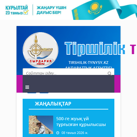
TIRSHILIK-TYNYSY.KZ
АҚПАРАТТЫҚ АГЕНТТІГІ
ЖАҢАЛЫҚТАР
500-ге жуық үй
тұрғызған құрылысшы
08 тамыз 2026 ж.