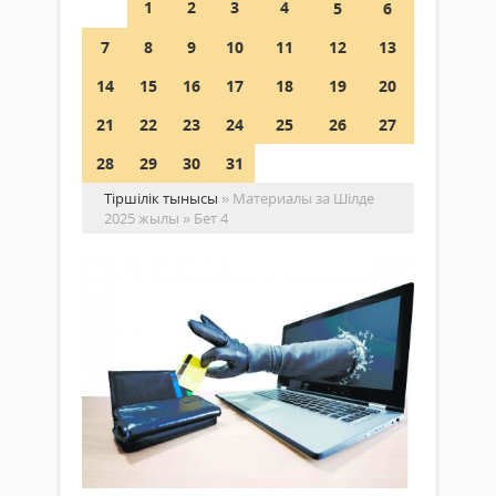
1
2
3
4
5
6
7
8
9
10
11
12
13
14
15
16
17
18
19
20
21
22
23
24
25
26
27
28
29
30
31
Тіршілік тынысы
» Материалы за Шілде
2025 жылы » Бет 4
Оң
па
ма
жа
пе
Жаңалықтар
29 шілде
Ада
2025 ж.
айла
459
0
арт
ау.
Толығырақ
Бір