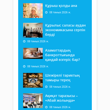
Құрыш қолды ана
08 тамыз 2026 ж.
Құрылыс саласы аудан
экономикасына серпін
берді
08 тамыз 2026 ж.
Азаматтардың
банкроттығында
қандай өзгеріс бар?
08 тамыз 2026 ж.
Шежірелі тарихтың
тамыры терең
08 тамыз 2026 ж.
Ақиқат таразысы –
«Абай жолында»
08 тамыз 2026 ж.