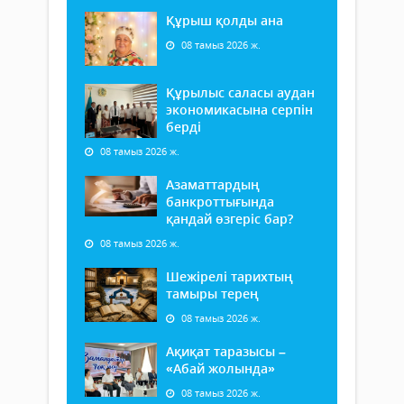
Құрыш қолды ана
08 тамыз 2026 ж.
Құрылыс саласы аудан
экономикасына серпін
берді
08 тамыз 2026 ж.
Азаматтардың
банкроттығында
қандай өзгеріс бар?
08 тамыз 2026 ж.
Шежірелі тарихтың
тамыры терең
08 тамыз 2026 ж.
Ақиқат таразысы –
«Абай жолында»
08 тамыз 2026 ж.