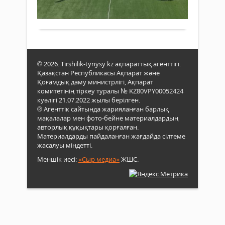
облы
мүше
Ауда
мәсл
Толығырақ
Мұр
Орт
төра
Бақт
стад
Мұр
облы
төрі
Тіле
мәсл
Нау
жау
төра
онкү
сала.
Мұр
қарс
© 2026. Tirshilik-tynysy.kz ақпараттық агенттігі.
Тіле
«Ұлт
Қазақстан Республикасы Ақпарат және
зия
спор
Қоғамдық даму министрлігі, Ақпарат
қау
күні
комитетінің тіркеу туралы № KZ80VPY00052424
өкілд
кең
куәлігі 21.07.2022 жылы берілген.
® Агенттік сайтында жарияланған барлық
көле
мақалалар мен фото-бейне материалдардың
атап
авторлық құқықтары қорғалған.
өтілд
Материалдарды пайдаланған жағдайда сілтеме
Атал
жасалуы міндетті.
шара
ауда
Меншік иесі:
«Сыр медиа»
ЖШС.
әкімі
Бері
Сәрм
арда
кеңе
төра
Мұс