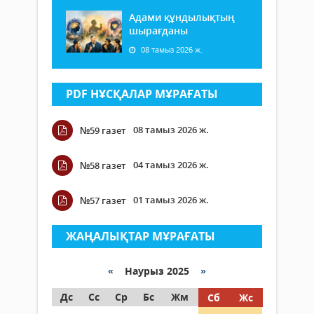
Адами құндылықтың
шырағданы
08 тамыз 2026 ж.
PDF НҰСҚАЛАР МҰРАҒАТЫ
08 тамыз 2026 ж.
№59 газет
04 тамыз 2026 ж.
№58 газет
01 тамыз 2026 ж.
№57 газет
ЖАҢАЛЫҚТАР МҰРАҒАТЫ
«
Наурыз 2025
»
Дс
Сс
Ср
Бс
Жм
Сб
Жс