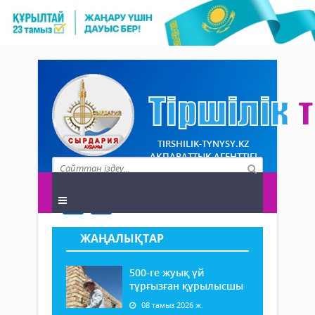
TIRSHILIK-TYNYSY.KZ
АҚПАРАТТЫҚ АГЕНТТІГІ
ЖАҢАЛЫҚТАР
500-ге жуық үй
тұрғызған құрылысшы
08 тамыз 2026 ж.