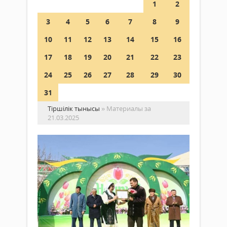
1
2
3
4
5
6
7
8
9
10
11
12
13
14
15
16
17
18
19
20
21
22
23
24
25
26
27
28
29
30
31
Тіршілік тынысы
» Материалы за
21.03.2025
Ши
ау
Ұл
Ұл
күн
Жаңалықтар
то
21 наурыз
2025 ж.
Обл
415
0
әкімі