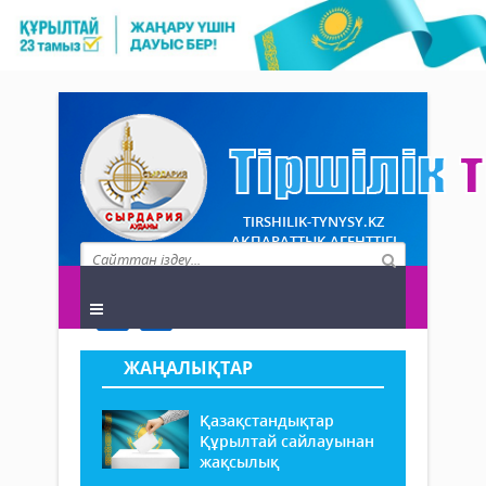
TIRSHILIK-TYNYSY.KZ
АҚПАРАТТЫҚ АГЕНТТІГІ
ЖАҢАЛЫҚТАР
Қазақстандықтар
Құрылтай сайлауынан
жақсылық