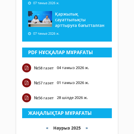
07 тамыз 2026 ж.
Қаржылық
сауаттылықты
арттыруға бағытталған
07 тамыз 2026 ж.
PDF НҰСҚАЛАР МҰРАҒАТЫ
04 тамыз 2026 ж.
№58 газет
01 тамыз 2026 ж.
№57 газет
28 шілде 2026 ж.
№56 газет
ЖАҢАЛЫҚТАР МҰРАҒАТЫ
«
Наурыз 2025
»