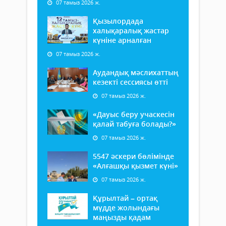
07 тамыз 2026 ж.
Қызылордада
халықаралық жастар
күніне арналған
07 тамыз 2026 ж.
Аудандық мәслихаттың
кезекті сессиясы өтті
07 тамыз 2026 ж.
«Дауыс беру учаскесін
қалай табуға болады?»
07 тамыз 2026 ж.
5547 әскери бөлімінде
«Алғашқы қызмет күні»
07 тамыз 2026 ж.
Құрылтай – ортақ
мүдде жолындағы
маңызды қадам