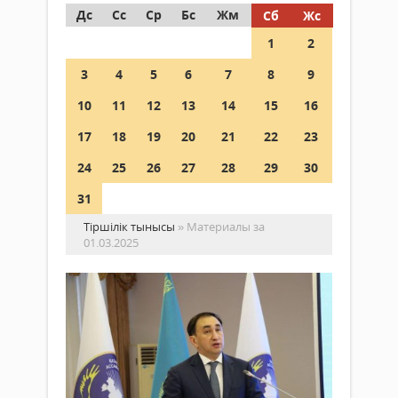
Дс
Сс
Ср
Бс
Жм
Сб
Жс
1
2
3
4
5
6
7
8
9
10
11
12
13
14
15
16
17
18
19
20
21
22
23
24
25
26
27
28
29
30
31
Тіршілік тынысы
» Материалы за
01.03.2025
Қа
ха
ас
30
жы
Жаңалықтар
ме
01 наурыз