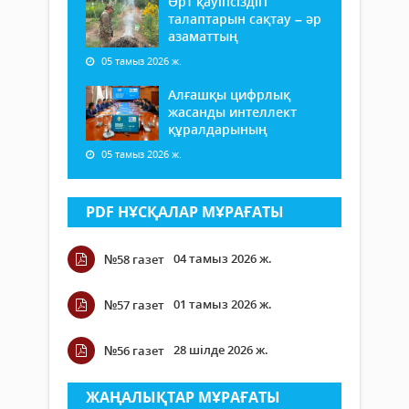
Өрт қауіпсіздігі
талаптарын сақтау – әр
азаматтың
05 тамыз 2026 ж.
Алғашқы цифрлық
жасанды интеллект
құралдарының
05 тамыз 2026 ж.
PDF НҰСҚАЛАР МҰРАҒАТЫ
04 тамыз 2026 ж.
№58 газет
01 тамыз 2026 ж.
№57 газет
28 шілде 2026 ж.
№56 газет
ЖАҢАЛЫҚТАР МҰРАҒАТЫ