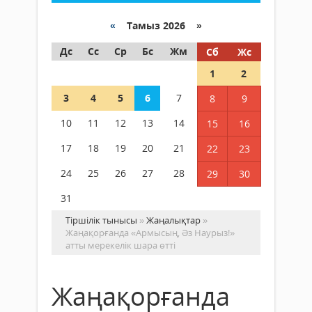
«
Тамыз 2026 »
Дс
Сс
Ср
Бс
Жм
Сб
Жс
1
2
3
4
5
6
7
8
9
10
11
12
13
14
15
16
17
18
19
20
21
22
23
24
25
26
27
28
29
30
31
Тіршілік тынысы
»
Жаңалықтар
»
Жаңақорғанда «Армысың, Әз Наурыз!»
атты мерекелік шара өтті
Жаңақорғанда