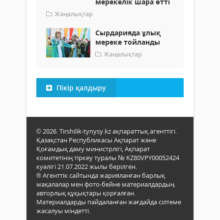
мерекелік шара өтті
Жаңалықтар
Сырдарияда ұлық
мереке тойланды
Жаңалықтар
Пікір қалдыру
© 2026. Tirshilik-tynysy.kz ақпараттық агенттігі.
Қазақстан Республикасы Ақпарат және
Қоғамдық даму министрлігі, Ақпарат
комитетінің тіркеу туралы № KZ80VPY00052424
куәлігі 21.07.2022 жылы берілген.
® Агенттік сайтында жарияланған барлық
мақалалар мен фото-бейне материалдардың
авторлық құқықтары қорғалған.
Материалдарды пайдаланған жағдайда сілтеме
жасалуы міндетті.