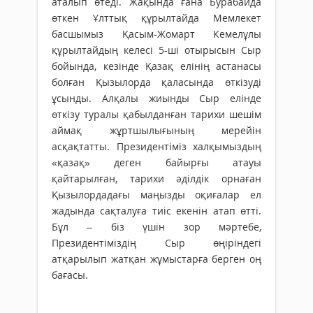
аталып өтеді. Жақында ғана Бурабайда
өткен Ұлттық құрылтайда Мемлекет
басшымыз Қасым-Жомарт Кемелұлы
құрылтайдың келесі 5-ші отырысын Сыр
бойында, кезінде Қазақ елінің астанасы
болған Қызылорда қаласында өткізуді
ұсынды. Алқалы жиынды Сыр елінде
өткізу туралы қабылданған тарихи шешім
аймақ жұртшылығының мерейін
асқақтатты. Президентіміз халқымыздың
«қазақ» деген байырғы атауы
қайтарылған, тарихи әділдік орнаған
Қызылордадағы маңызды оқиғалар ел
жадында сақталуға тиіс екенін атап өтті.
Бұл – біз үшін зор мәртебе,
Президентіміздің Сыр өңіріндегі
атқарылып жатқан жұмыстарға берген оң
бағасы.