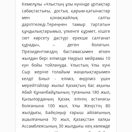
Кемелұлы «Ұлыстың ұлы күнінде ұрпақтар
сабақтастығы, достық қарым-қатынастар
мен қонақжайлық салты
дәріптеледі.Тереңнен тамыр тартатын
құндылықтарымыз, үлкенге құрмет, кішіге
ізет көрсету дәстүрі ерекше салтанат
құрады», – деген болатын.
Президентіміздің бастамасымен өткен
жылдан бері елімізде Наурыз мейрамы 10
күн бойы тойлануда. Ұлыстың Ұлы күні
Сыр жеріне толайым жаңалықтарымен
келді! Биыл - еліміз, өңіріміз үшін
мерейтойлар жылы! Қазақтың бас ақыны
Абай Құнанбайұлының туғанына 180 жыл,
Қызылорданың Қазақ елінің астанасы
болғанына 100 жыл, Ұлы Жеңістің 80
жылдығы, Байқоңыр ғарыш айлағының
ашылғанына 70 жыл, Қазақстан халқы
Ассамблеясының 30 жылдығы кең көлемде