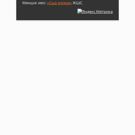
Меншік иесі:
«Сыр медиа»
ЖШС.