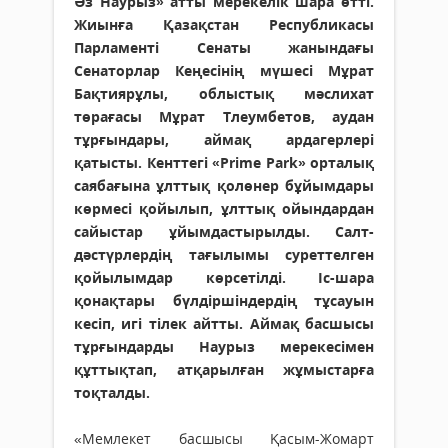
Әз Наурыз» атты мерекелік шара өтті.
Жиынға Қазақстан Республикасы
Парламенті Сенаты жанындағы
Сенаторлар Кеңесінің мүшесі Мұрат
Бақтиярұлы, облыстық мәслихат
төрағасы Мұрат Тлеумбетов, аудан
тұрғындары, аймақ ардагерлері
қатысты. Кенттегі «Prime Park» орталық
саябағына ұлттық қолөнер бұйымдары
көрмесі қойылып, ұлттық ойындардан
сайыстар ұйымдастырылды. Салт-
дәстүрлердің тағылымы суреттелген
қойылымдар көрсетілді. Іс-шара
қонақтары бүлдіршіндердің тұсауын
кесіп, игі тілек айтты. Аймақ басшысы
тұрғындарды Наурыз мерекесімен
құттықтап, атқарылған жұмыстарға
тоқталды.
«Мемлекет басшысы Қасым-Жомарт