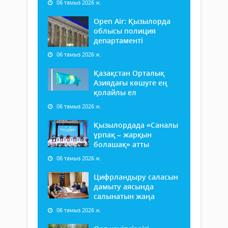
06 тамыз 2026 ж.
Open Air: Қызылорда
облысы полиция
департаменті
06 тамыз 2026 ж.
Қазақстан Орталық
Азиядағы көшуге ең
қолайлы ел
06 тамыз 2026 ж.
Қызылордада «Саналы
ұрпақ – жарқын
болашақ» атты
06 тамыз 2026 ж.
Цифрландыру саласын
дамыту аясында
салынатын жаңа
06 тамыз 2026 ж.