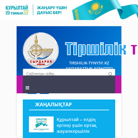
TIRSHILIK-TYNYSY.KZ
АҚПАРАТТЫҚ АГЕНТТІГІ
ЖАҢАЛЫҚТАР
Құрылтай – елдің
ертеңі үшін ортақ
жауапкершілік