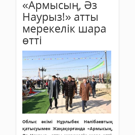
«Армысың, Әз
Наурыз!» атты
мерекелік шара
өтті
Облыс әкімі Нұрлыбек Нәлібаевтың
қатысуымен Жаңақорғанда «Армысың,