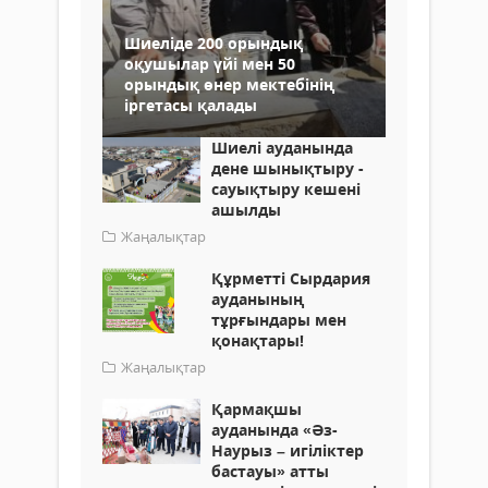
Шиеліде 200 орындық
оқушылар үйі мен 50
орындық өнер мектебінің
іргетасы қалады
Шиелі ауданында
дене шынықтыру -
сауықтыру кешені
ашылды
Жаңалықтар
Құрметті Сырдария
ауданының
тұрғындары мен
қонақтары!
Жаңалықтар
Қармақшы
ауданында «Әз-
Наурыз – игіліктер
бастауы» атты