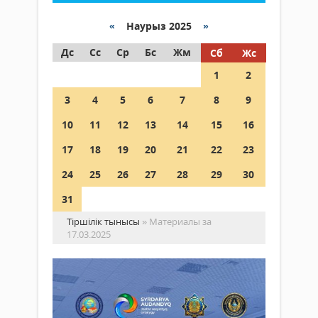
«
Наурыз 2025
»
Дс
Сс
Ср
Бс
Жм
Сб
Жс
1
2
3
4
5
6
7
8
9
10
11
12
13
14
15
16
17
18
19
20
21
22
23
24
25
26
27
28
29
30
31
Тіршілік тынысы
» Материалы за
17.03.2025
За
ме
тәр
Қоғам
та