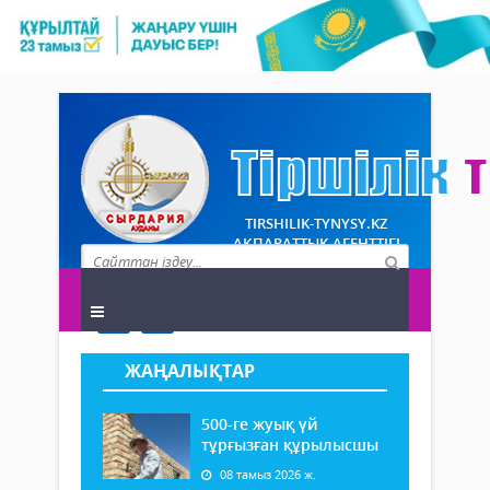
TIRSHILIK-TYNYSY.KZ
АҚПАРАТТЫҚ АГЕНТТІГІ
ЖАҢАЛЫҚТАР
500-ге жуық үй
тұрғызған құрылысшы
08 тамыз 2026 ж.