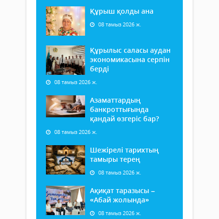
Құрыш қолды ана
08 тамыз 2026 ж.
Құрылыс саласы аудан
экономикасына серпін
берді
08 тамыз 2026 ж.
Азаматтардың
банкроттығында
қандай өзгеріс бар?
08 тамыз 2026 ж.
Шежірелі тарихтың
тамыры терең
08 тамыз 2026 ж.
Ақиқат таразысы –
«Абай жолында»
08 тамыз 2026 ж.