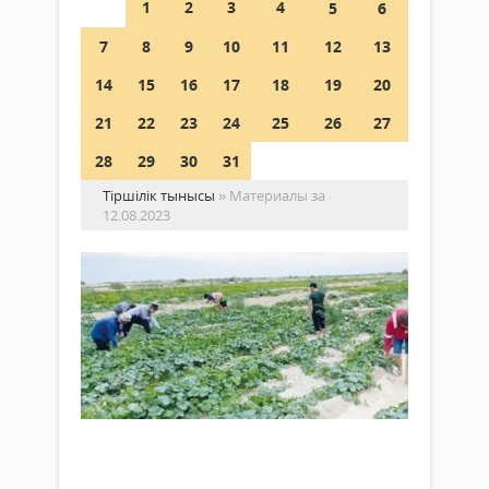
1
2
3
4
5
6
7
8
9
10
11
12
13
14
15
16
17
18
19
20
21
22
23
24
25
26
27
28
29
30
31
Тіршілік тынысы
» Материалы за
12.08.2023
Ба
ба
мо
өн
ал
Жаңалықтар
12 тамыз
Қаза
2023 ж.
«Еңб
576
0
қара
өнбе
Толығырақ
деге