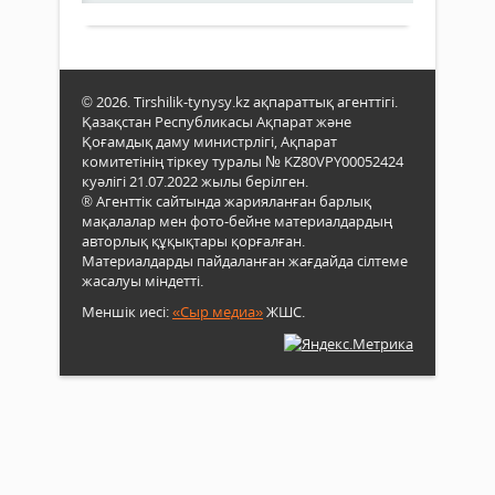
тәма
мект
біті
қыр
© 2026. Tirshilik-tynysy.kz ақпараттық агенттігі.
жыл
Қазақстан Республикасы Ақпарат және
толғ
Қоғамдық даму министрлігі, Ақпарат
түле
комитетінің тіркеу туралы № KZ80VPY00052424
ұйы
куәлігі 21.07.2022 жылы берілген.
аудан
® Агенттік сайтында жарияланған барлық
мақалалар мен фото-бейне материалдардың
авторлық құқықтары қорғалған.
Материалдарды пайдаланған жағдайда сілтеме
жасалуы міндетті.
Меншік иесі:
«Сыр медиа»
ЖШС.