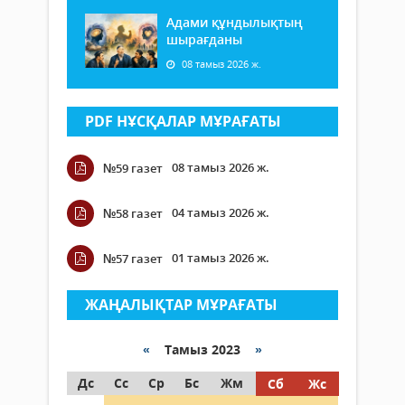
Адами құндылықтың
шырағданы
08 тамыз 2026 ж.
PDF НҰСҚАЛАР МҰРАҒАТЫ
08 тамыз 2026 ж.
№59 газет
04 тамыз 2026 ж.
№58 газет
01 тамыз 2026 ж.
№57 газет
ЖАҢАЛЫҚТАР МҰРАҒАТЫ
«
Тамыз 2023
»
Дс
Сс
Ср
Бс
Жм
Сб
Жс