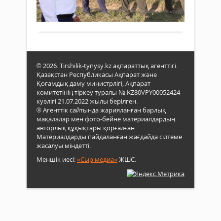
553
0
баст
ауы
үкіме
Толығырақ
«Ама
деле
ШҚ-
кезд
ның
өткізд
егіст
басы
еңбе
© 2026. Tirshilik-tynysy.kz ақпараттық агенттігі.
кезде
Қазақстан Республикасы Ақпарат және
Шар
Қоғамдық даму министрлігі, Ақпарат
егін
комитетінің тіркеу туралы № KZ80VPY00052424
жин
куәлігі 21.07.2022 жылы берілген.
нау
® Агенттік сайтында жарияланған барлық
мақалалар мен фото-бейне материалдардың
дай
авторлық құқықтары қорғалған.
жұм
Материалдарды пайдаланған жағдайда сілтеме
таны
жасалуы міндетті.
Меншік иесі:
«Сыр медиа»
ЖШС.