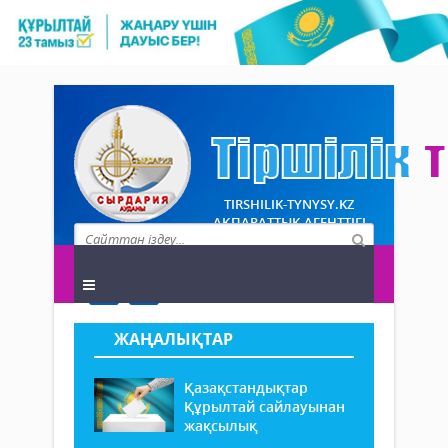
TIRSHILIK-TYNYSY.KZ
АҚПАРАТТЫҚ АГЕНТТІГІ
ЖАҢАЛЫҚТАР
Қазақстандықтар
Құрылтай сайлауынан
жақсылық