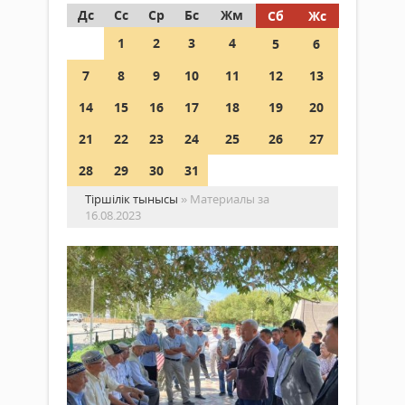
Дс
Сс
Ср
Бс
Жм
Сб
Жс
1
2
3
4
5
6
7
8
9
10
11
12
13
14
15
16
17
18
19
20
21
22
23
24
25
26
27
28
29
30
31
Тіршілік тынысы
» Материалы за
16.08.2023
ҚР
Па
Мәж
де
Саясат
са
16 тамыз
Ша
2023 ж.
ау
504
жа
0