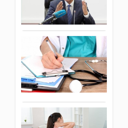
айма
2023 ж.
сай
тыңд
тұт
496
кезде
Айту
құқы
0
пар
іс-
бұзы
Толығырақ
Сайл
шара
өтке
бағ
облы
жыл
Жол
мәсл
салы
карт
депу
Бі
7,6
енгі
Ж.Ем
ше
пайы
бірн
ауда
артқ
аз
ныс
парт
Жалп
ем
жұм
7
Қоғам
таны
тір
ай
16 тамыз
Іс-
ер
көле
2023 ж.
шара
өзг
199
217
облы
өтін
0
мәсл
15
келі
депу
Толығырақ
қырк
түск
Ж.Ем
баст
Келг
ауда
алғ
шағ
парт
меди
Күн
бас
фили
сани
бөліг
бо
көме
бөлш
от
көрс
сауд