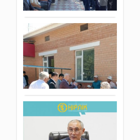
Толығырақ
ҚР
Парл
Мәжі
ҚР
«Ama
парт
Па
фра
Мәж
мүше
де
Мұр
М.
Әбен
Жаңалықтар
ің
алд
16 тамыз
Шағ
жү
2023 ж.
ауы
647
0
ҚР
сай
Толығырақ
Парл
кезде
Мәжі
Пар
«Аma
қабы
парт
Тұ
атқ
фра
жатқ
құ
мүше
жұмы
за
Мұр
тоқт
қо
Әбен
сай
Қоғам
Сыр
ұсын
Биы
16 тамыз
ауда
пікі