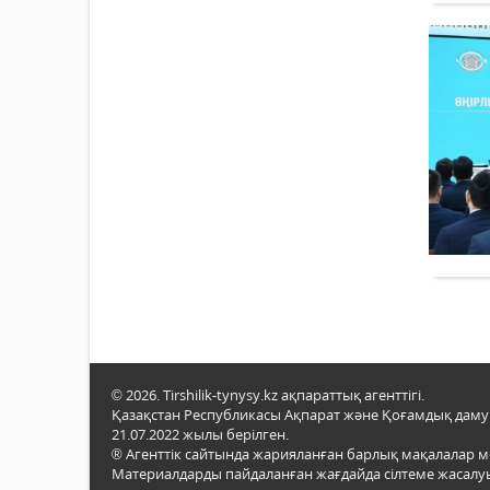
© 2026. Tirshilik-tynysy.kz ақпараттық агенттігі.
Қазақстан Республикасы Ақпарат және Қоғамдық даму м
21.07.2022 жылы берілген.
® Агенттік сайтында жарияланған барлық мақалалар 
Материалдарды пайдаланған жағдайда сілтеме жасалуы