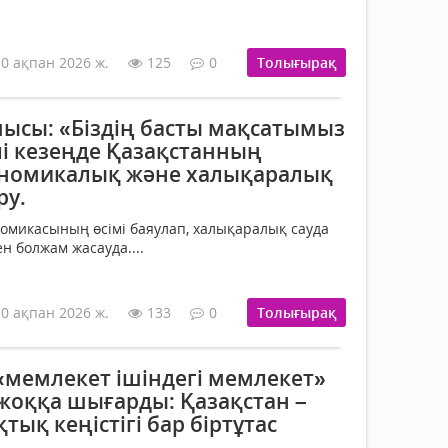
10 ақпан 2026 ж.
125
0
Толығырақ
ысы: «Біздің басты мақсатымыз
елі кезеңде Қазақстанның
ономикалық және халықаралық
ру.
омикасының өсімі баяулап, халықаралық сауда
н болжам жасауда....
10 ақпан 2026 ж.
133
0
Толығырақ
«мемлекет ішіндегі мемлекет»
 жоққа шығарды: Қазақстан –
тық кеңістігі бар біртұтас