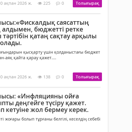
10 ақпан 2026 ж.
225
0
Толығырақ
ысы:«Фискалдық саясаттың
ең алдымен, бюджетті ретке
ы тәртібін қатаң сақтау арқылы
болады.
шығындарын қысқарту үшін қолданыстағы бюджет
-аяқ қайта қарау қажет....
10 ақпан 2026 ж.
138
0
Толығырақ
шысы: «Инфляцияны ойға
пты деңгейге түсіру қажет.
 кетуіне жол бермеу керек.
 жоғары болып тұрғаны белгілі, кеселдің себебі