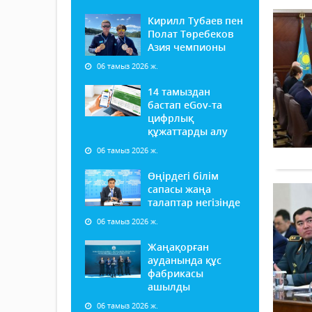
Кирилл Тубаев пен
Полат Төребеков
Азия чемпионы
06 тамыз 2026 ж.
14 тамыздан
бастап еGov-та
цифрлық
құжаттарды алу
06 тамыз 2026 ж.
Өңірдегі білім
сапасы жаңа
талаптар негізінде
06 тамыз 2026 ж.
Жаңақорған
ауданында құс
фабрикасы
ашылды
06 тамыз 2026 ж.