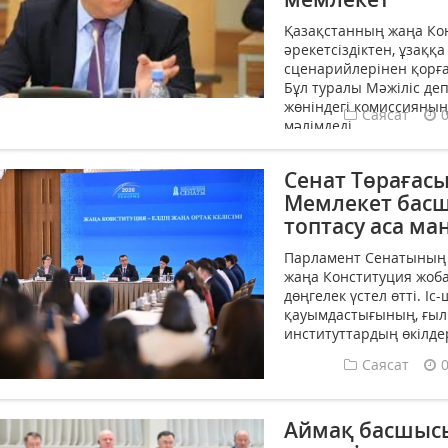
Қазақстанның жаңа Ко
әрекетсіздіктен, ұзақ
сценарийлерінен қорғау
Бұл туралы Мәжіліс д
жөніндегі комиссияны
Саясат
мәлімдеді....
Сенат Төрағас
Мемлекет бас
топтасу аса м
Парламент Сенатының 
жаңа Конституция жоба
дөңгелек үстел өтті. І
қауымдастығының, ғыл
институттардың өкілдер
Саясат
Аймақ басшысы