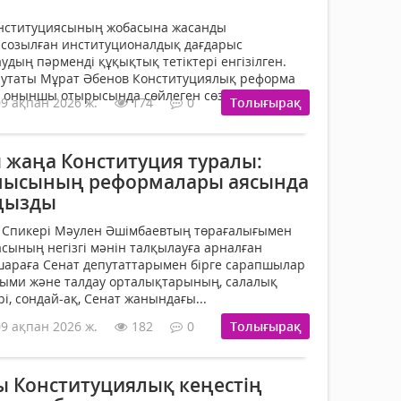
нституциясының жобасына жасанды
қа созылған институционалдық дағдарыс
дың пәрменді құқықтық тетіктері енгізілген.
епутаты Мұрат Әбенов Конституциялық реформа
ң оныншы отырысында сөйлеген сөзінде
09 ақпан 2026 ж.
174
0
Толығырақ
ы жаңа Конституция туралы:
шысының реформалары аясында
аңызды
Спикері Мәулен Әшімбаевтың төрағалығымен
сының негізгі мәнін талқылауға арналған
с-шараға Сенат депутаттарымен бірге сарапшылар
ыми және талдау орталықтарының, салалық
і, сондай-ақ, Сенат жанындағы...
09 ақпан 2026 ж.
182
0
Толығырақ
 Конституциялық кеңестің