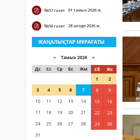
01 тамыз 2026 ж.
№57 газет
28 шілде 2026 ж.
№56 газет
ЖАҢАЛЫҚТАР МҰРАҒАТЫ
«
Тамыз 2026 »
Дс
Сс
Ср
Бс
Жм
Сб
Жс
1
2
3
4
5
6
7
8
9
10
11
12
13
14
15
16
17
18
19
20
21
22
23
24
25
26
27
28
29
30
31