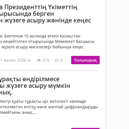
 Президенттің Үкіметтің
тырысында берген
 жүзеге асыру жөнінде кеңес
 Бектенов 10 ақпанда өткен Қазақстан
ің кеңейтілген отырысында Мемлекет басшысы
 жүзеге асыру мәселелері бойынша кеңес
11 ақпан 2026 ж.
219
0
Толығырақ
ұрақты өндірілмесе
 жүзеге асыру мүмкін
нық.
ектр қуаты тұрақты әрі жеткілікті көлемде
интеллектіні енгізу және жаппай цифрландыруды
олмайтыны анық....