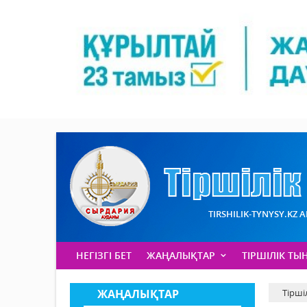
TIRSHILIK-TYNYSY.KZ 
НЕГІЗГІ БЕТ
ЖАҢАЛЫҚТАР
ТІРШІЛІК ТЫ
ЖАҢАЛЫҚТАР
Тірші