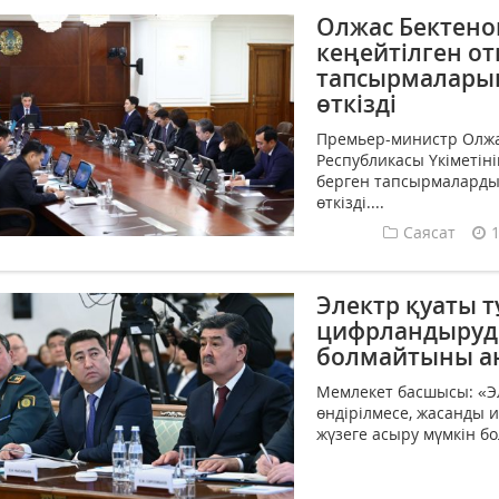
Олжас Бектенов
кеңейтілген о
тапсырмаларын
өткізді
Премьер-министр Олжас
Республикасы Үкіметін
берген тапсырмаларды
өткізді....
Саясат
Электр қуаты т
цифрландыруды
болмайтыны а
Мемлекет басшысы: «Эл
өндірілмесе, жасанды 
жүзеге асыру мүмкін б