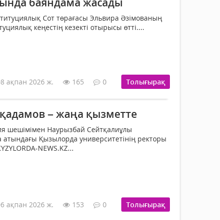
сында баяндама жасады
ституциялық Сот төрағасы Эльвира Әзімованың
циялық кеңестің кезекті отырысы өтті....
08 ақпан 2026 ж.
165
0
Толығырақ
қадамов – жаңа қызметте
ия шешімімен Наурызбай Сейтқалиұлы
а атындағы Қызылорда университетінің ректоры
KYZYLORDA-NEWS.KZ...
06 ақпан 2026 ж.
153
0
Толығырақ