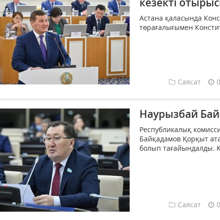
кезекті отыры
Астана қаласында Кон
төрағалығымен Конститу
Саясат
Наурызбай Бай
Республикалық комисс
Байқадамов Қорқыт ат
болып тағайындалды. 
Саясат