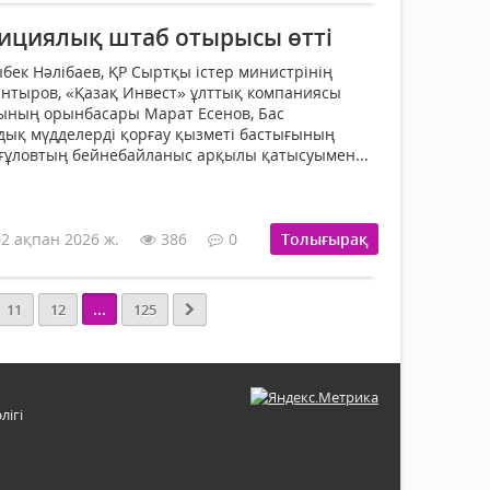
тициялық штаб отырысы өтті
ыбек Нәлібаев, ҚР Сыртқы істер министрінің
нтыров, «Қазақ Инвест» ұлттық компаниясы
ының орынбасары Марат Есенов, Бас
дық мүдделерді қорғау қызметі бастығының
ғұловтың бейнебайланыс арқылы қатысуымен...
02 ақпан 2026 ж.
386
0
Толығырақ
...
11
12
125
лігі