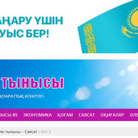
АҚПАРАТТЫҚ АГЕНТТІГІ
НЫСЫ-85
ЭКОНОМИКА
ҚОҒАМ
САЯСАТ
ОҚИҒАЛАР
ӘЛ
лік тынысы
»
Саясат
» Бет 8