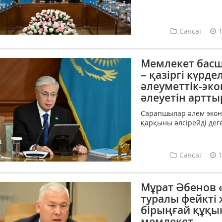
Саясат
Мемлекет басш
– қазіргі күрд
әлеуметтік-эк
әлеуетін артты
Сарапшылар әлем экон
қарқыны әлсірейді деге
Саясат
Мұрат Әбенов 
туралы фейкті
бірыңғай құқық
мемлекет