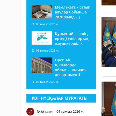
Мемлекеттік сатып
алулар бойынша
2026 жылдың
06 тамыз 2026 ж.
Құрылтай – елдің
ертеңі үшін ортақ
жауапкершілік
06 тамыз 2026 ж.
Open Air:
Қызылорда
облысы полиция
департаменті
06 тамыз 2026 ж.
PDF НҰСҚАЛАР МҰРАҒАТЫ
04 тамыз 2026 ж.
№58 газет