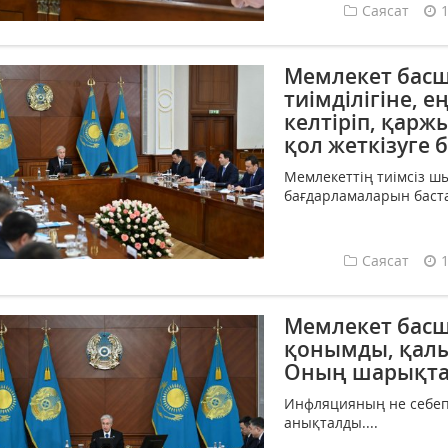
Саясат
Мемлекет басш
тиімділігіне, 
келтіріп, қарж
қол жеткізуге 
Мемлекеттің тиімсіз 
бағдарламаларын бастан
Саясат
Мемлекет бас
қонымды, қалы
Оның шарықтап
Инфляцияның не себепті
анықталды....