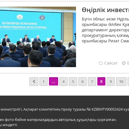
Өңірлік инвес
Бүгін облыс әкімі Нұрл
орынбасары Әлібек Қуа
департамент директор
прокуратураның қоғам
орынбасары Ризат Сма
Саясат
...
8
1
4
5
6
7
9
10
инистрлігі, Ақпарат комитетінің тіркеу туралы № KZ80VPY00052424 куә
мен фото-бейне материалдардың авторлық құқықтары қорғалған.
 міндетті.