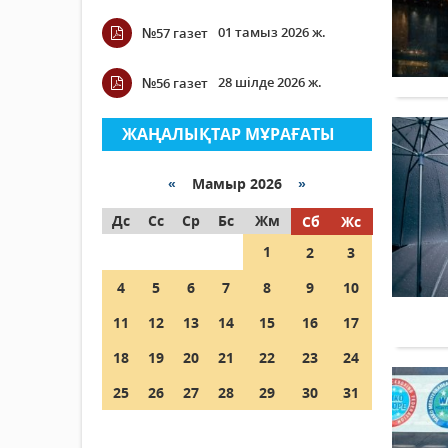
01 тамыз 2026 ж.
№57 газет
28 шілде 2026 ж.
№56 газет
ЖАҢАЛЫҚТАР МҰРАҒАТЫ
«
Мамыр 2026
»
Дс
Сс
Ср
Бс
Жм
Сб
Жс
1
2
3
4
5
6
7
8
9
10
11
12
13
14
15
16
17
18
19
20
21
22
23
24
25
26
27
28
29
30
31