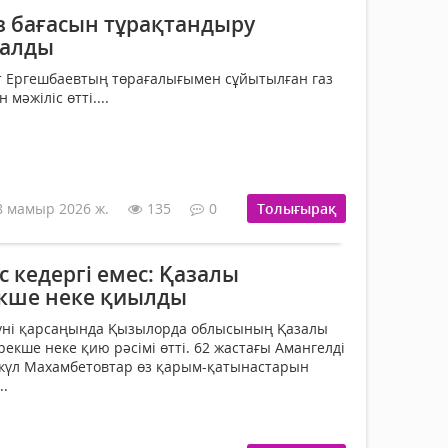
з бағасын тұрақтандыру
ралды
ат Ергешбаевтың төрағалығымен сұйытылған газ
мәжіліс өтті....
8 мамыр 2026 ж.
135
0
Толығырақ
 кедергі емес: Қазалы
кше неке қиылды
үні қарсаңында Қызылорда облысының Қазалы
рекше неке қию рәсімі өтті. 62 жастағы Амангелді
нкүл Махамбетовтар өз қарым-қатынастарын
..