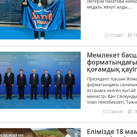
Әйгерім Рахатова кикб
медаль жеңіп алды....
Спорт
1
Мемлекет басш
форматындағы е
қоғамдық қауі
Президент Қасым-Жома
форматындағы салалық 
Астанаға келген Қытай
министрі Ван Сяохунды
Ұлан Ниязбековті, Тәжі
Саясат
1
Елімізде 18 м