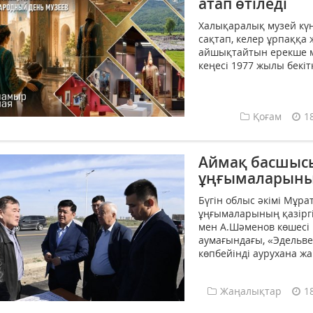
атап өтіледі
Халықаралық музей күн
сақтап, келер ұрпаққа
айшықтайтын ерекше м
кеңесі 1977 жылы бекітк
Қоғам
1
Аймақ басшысы
ұңғымаларының
Бүгін облыс әкімі Мұр
ұңғымаларының қазірг
мен А.Шәменов көшесі
аумағындағы, «Эдельв
көпбейінді аурухана ж
Жаңалықтар
1