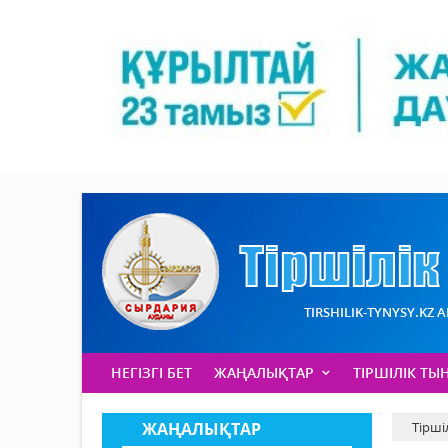
TIRSHILIK-TYNYSY.KZ 
НЕГІЗГІ БЕТ
ЖАҢАЛЫҚТАР
ТІРШІЛІК ТЫ
ЖАҢАЛЫҚТАР
Тірші