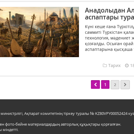
Анадолыдан Ал
аспаптары тура
Күні кеше ғана Түркіт
саммиті Түркістан қал
технология, мәдениет 
қозғалды. Осыған орай
аспаптарына қысқаша то
Тарих
1
1
2
инистрлігі, Ақпарат комитетінің тіркеу туралы № KZ80VPY00052424 куә
мен фото-бейне материалдардың авторлық құқықтары қорғалған.
 міндетті.