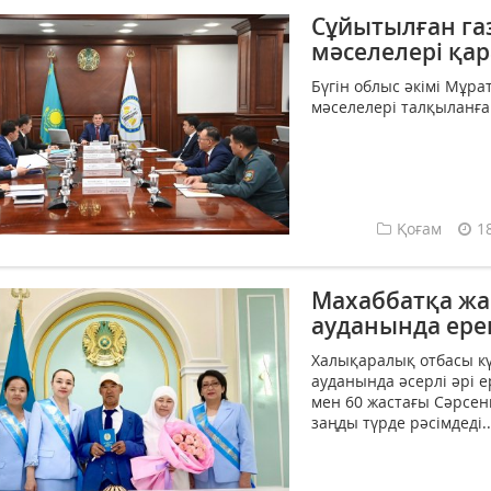
Сұйытылған га
мәселелері қа
Бүгін облыс әкімі Мұр
мәселелері талқыланған 
Қоғам
1
Махаббатқа жас
ауданында ере
Халықаралық отбасы к
ауданында әсерлі әрі е
мен 60 жастағы Сәрсе
заңды түрде рәсімдеді..