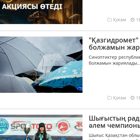
Қоғам
1
"Қазгидромет" 
болжамын жар
Синоптиктер республи
болжамын жариялады...
Қоғам
1
Шығыстың ради
әлем чемпион
Шығыс Қазақстан облыс