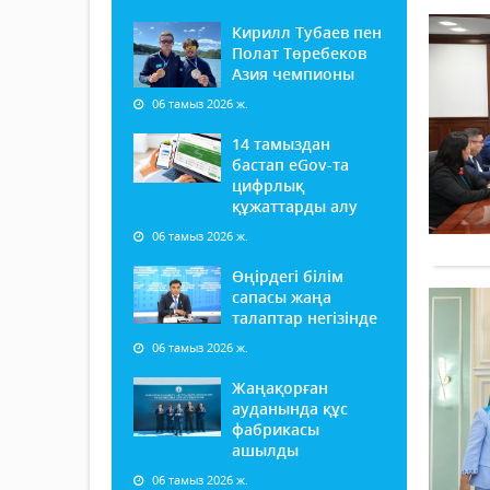
Кирилл Тубаев пен
Полат Төребеков
Азия чемпионы
06 тамыз 2026 ж.
14 тамыздан
бастап еGov-та
цифрлық
құжаттарды алу
06 тамыз 2026 ж.
Өңірдегі білім
сапасы жаңа
талаптар негізінде
06 тамыз 2026 ж.
Жаңақорған
ауданында құс
фабрикасы
ашылды
06 тамыз 2026 ж.