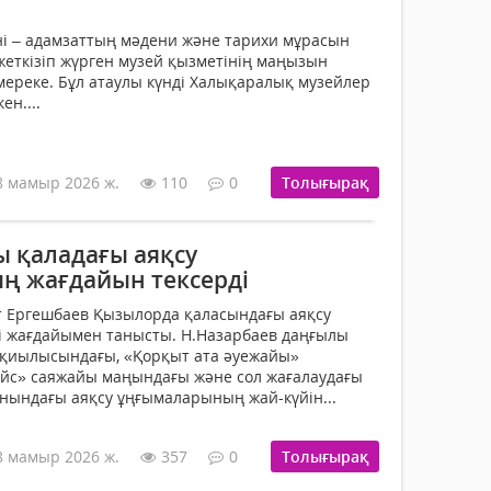
і – адамзаттың мәдени және тарихи мұрасын
 жеткізіп жүрген музей қызметінің маңызын
ереке. Бұл атаулы күнді Халықаралық музейлер
ен....
8 мамыр 2026 ж.
110
0
Толығырақ
 қаладағы аяқсу
 жағдайын тексерді
ат Ергешбаев Қызылорда қаласындағы аяқсу
і жағдайымен танысты. Н.Назарбаев даңғылы
 қиылысындағы, «Қорқыт ата әуежайы»
ейс» саяжайы маңындағы және сол жағалаудағы
анындағы аяқсу ұңғымаларының жай-күйін...
8 мамыр 2026 ж.
357
0
Толығырақ