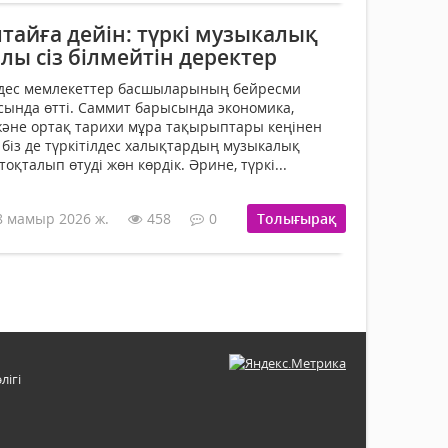
тайға дейін: түркі музыкалық
лы сіз білмейтін деректер
ілдес мемлекеттер басшыларының бейресми
асында өтті. Саммит барысында экономика,
және ортақ тарихи мұра тақырыптары кеңінен
 біз де түркітілдес халықтардың музыкалық
қталып өтуді жөн көрдік. Әрине, түркі...
8 мамыр 2026 ж.
458
0
Толығырақ
лігі