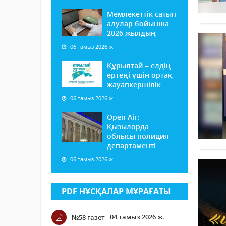
Мемлекеттік сатып
алулар бойынша
2026 жылдың
06 тамыз 2026 ж.
Құрылтай – елдің
ертеңі үшін ортақ
жауапкершілік
06 тамыз 2026 ж.
Open Air:
Қызылорда
облысы полиция
департаменті
06 тамыз 2026 ж.
PDF НҰСҚАЛАР МҰРАҒАТЫ
04 тамыз 2026 ж.
№58 газет