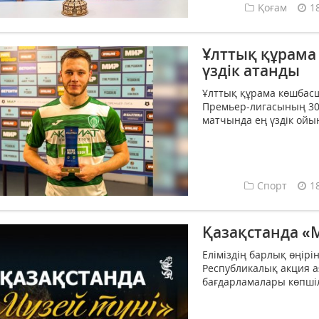
Қоғам
1
Ұлттық құрам
үздік атанды
Ұлттық құрама көшбас
Премьер-лигасының 30
матчында ең үздік ойы
Спорт
1
Қазақстанда «М
Еліміздің барлық өңірі
Республикалық акция 
бағдарламалары көпшіл