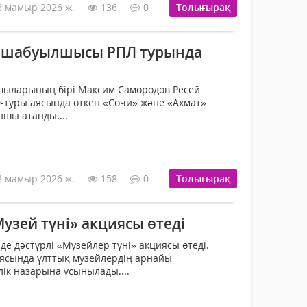
8 мамыр 2026 ж.
136
0
Толығырақ
а шабуылшысы РПЛ турында
шыларының бірі Максим Самородов Ресей
-туры аясында өткен «Сочи» және «Ахмат»
ншы атанды....
8 мамыр 2026 ж.
158
0
Толығырақ
узей түні» акциясы өтеді
нде дәстүрлі «Музейлер түні» акциясы өтеді.
аясында ұлттық музейлердің арнайы
ік назарына ұсынылады....