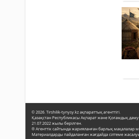
© 2026. Tirshilik-tynysy.kz ақпараттық агенттігі.
Қазақстан Республикасы Ақпарат және Қоғамдық даму м
21.07.2022 жылы берілген.
® Агенттік сайтында жарияланған барлық мақалалар 
Материалдарды пайдаланған жағдайда сілтеме жасалуы