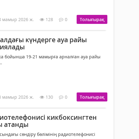
8 мамыр 2026 ж.
128
0
Толығырақ
алдағы күндерге ауа райы
иялады
ка бойынша 19-21 мамырға арналған ауа райы
.
8 мамыр 2026 ж.
130
0
Толығырақ
отелефонисі кикбоксингтен
ы атанды
ындағы сөндіру бөлімінің радиотелефонисі