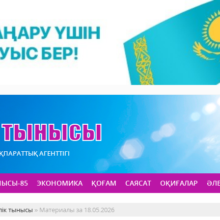
АҚПАРАТТЫҚ АГЕНТТІГІ
НЫСЫ-85
ЭКОНОМИКА
ҚОҒАМ
САЯСАТ
ОҚИҒАЛАР
ӘЛ
лік тынысы
» Материалы за 18.05.2026