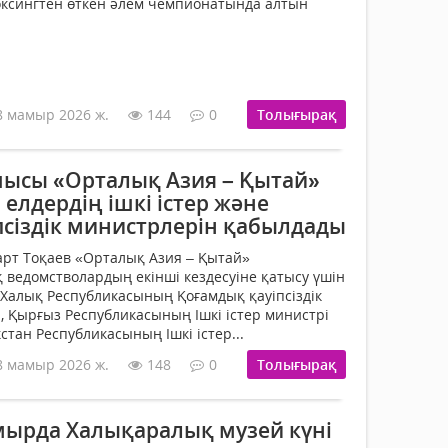
оксингтен өткен әлем чемпионатында алтын
8 мамыр 2026 ж.
144
0
Толығырақ
ысы «Орталық Азия – Қытай»
лдердің ішкі істер және
псіздік министрлерін қабылдады
рт Тоқаев «Орталық Азия – Қытай»
ведомстволардың екінші кездесуіне қатысу үшін
 Халық Республикасының Қоғамдық қауіпсіздік
, Қырғыз Республикасының Ішкі істер министрі
кстан Республикасының Ішкі істер...
8 мамыр 2026 ж.
148
0
Толығырақ
амырда Халықаралық музей күні