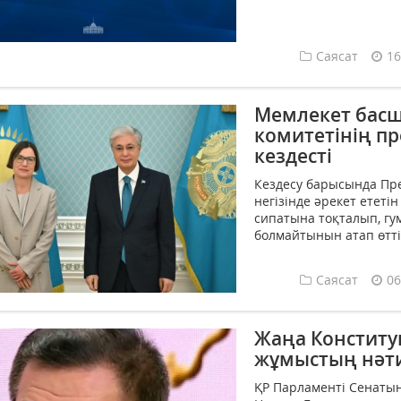
Саясат
16
Мемлекет бас
комитетінің п
кездесті
Кездесу барысында Пр
негізінде әрекет ететі
сипатына тоқталып, гу
болмайтынын атап өтті.
Саясат
06
Жаңа Конституц
жұмыстың нәти
ҚР Парламенті Сенаты