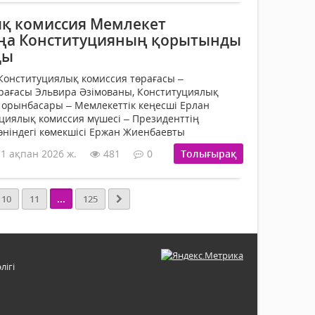
қ комиссия Мемлекет
ңа Конституцияның қорытынды
ды
Конституциялық комиссия төрағасы –
рағасы Эльвира Әзімованы, Конституциялық
 орынбасары – Мемлекеттік кеңесші Ерлан
циялық комиссия мүшесі – Президенттің
ніндегі көмекшісі Ержан Жиенбаевты
11 ақпан 2026 ж.
481
0
Толығырақ
...
10
11
125
лігі