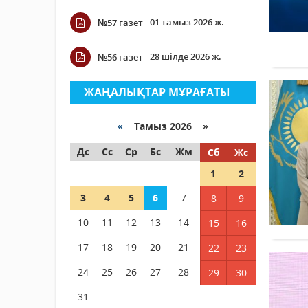
01 тамыз 2026 ж.
№57 газет
28 шілде 2026 ж.
№56 газет
ЖАҢАЛЫҚТАР МҰРАҒАТЫ
«
Тамыз 2026 »
Дс
Сс
Ср
Бс
Жм
Сб
Жс
1
2
3
4
5
6
7
8
9
10
11
12
13
14
15
16
17
18
19
20
21
22
23
24
25
26
27
28
29
30
31