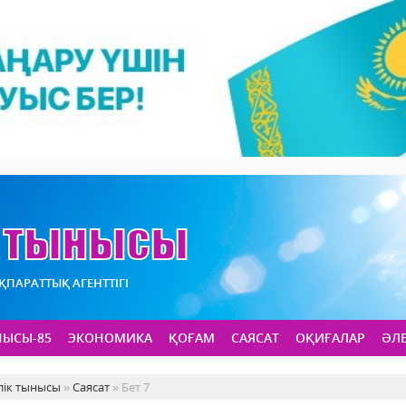
АҚПАРАТТЫҚ АГЕНТТІГІ
НЫСЫ-85
ЭКОНОМИКА
ҚОҒАМ
САЯСАТ
ОҚИҒАЛАР
ӘЛ
лік тынысы
»
Саясат
» Бет 7