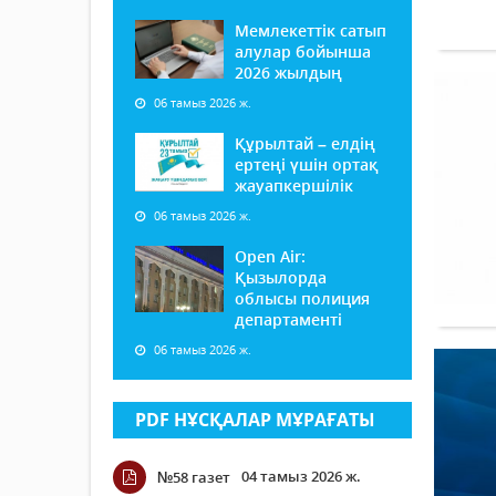
Мемлекеттік сатып
алулар бойынша
2026 жылдың
06 тамыз 2026 ж.
Құрылтай – елдің
ертеңі үшін ортақ
жауапкершілік
06 тамыз 2026 ж.
Open Air:
Қызылорда
облысы полиция
департаменті
06 тамыз 2026 ж.
PDF НҰСҚАЛАР МҰРАҒАТЫ
04 тамыз 2026 ж.
№58 газет