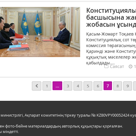
Конституциялы
басшысына жа
жобасын ұсын
Қасым-Жомарт Тоқаев 
Конституциялық сот тө
комиссия төрағасының
Қаринді және Конститу
құқықтық мәселелер жө
қабылдады....
Саясат
...
7
1
3
4
5
6
8
9
инистрлігі, Ақпарат комитетінің тіркеу туралы № KZ80VPY00052424 куә
мен фото-бейне материалдардың авторлық құқықтары қорғалған.
 міндетті.