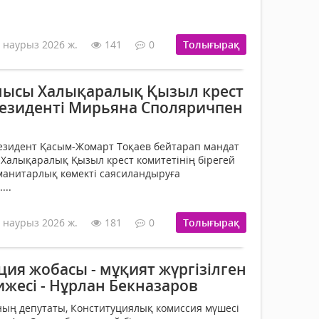
 наурыз 2026 ж.
141
0
Толығырақ
шысы Халықаралық Қызыл крест
резиденті Мирьяна Споляричпен
езидент Қасым-Жомарт Тоқаев бейтарап мандат
н Халықаралық Қызыл крест комитетінің бірегей
манитарлық көмекті саясиландыруға
...
 наурыз 2026 ж.
181
0
Толығырақ
ия жобасы - мұқият жүргізілген
жесі - Нұрлан Бекназаров
ның депутаты, Конституциялық комиссия мүшесі