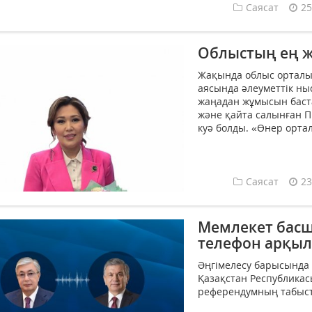
Саясат
25
Облыстың ең 
Жақында облыс орталығ
аясында әлеуметтік ны
жаңадан жұмысын баста
және қайта салынған П
куә болды. «Өнер ортал
Саясат
23
Мемлекет басш
телефон арқыл
Әңгімелесу барысында
Қазақстан Республика
референдумның табысты