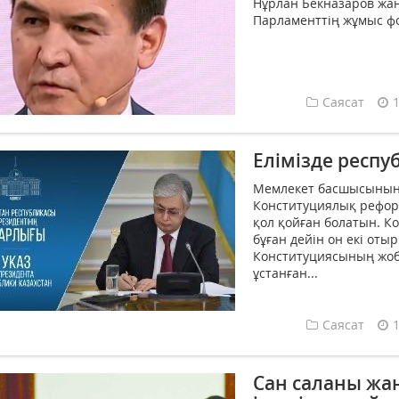
Нұрлан Бекназаров жаң
Парламенттің жұмыс фо
Саясат
Елімізде респ
Мемлекет басшысының 
Конституциялық реформ
қол қойған болатын. К
бұған дейін он екі оты
Конституциясының жо
ұстанған...
Саясат
Сан саланы жа