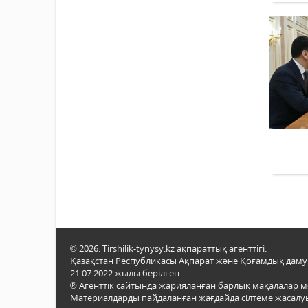
© 2026. Tirshilik-tynysy.kz ақпараттық агенттігі.
Қазақстан Республикасы Ақпарат және Қоғамдық даму м
21.07.2022 жылы берілген.
® Агенттік сайтында жарияланған барлық мақалалар 
Материалдарды пайдаланған жағдайда сілтеме жасалуы