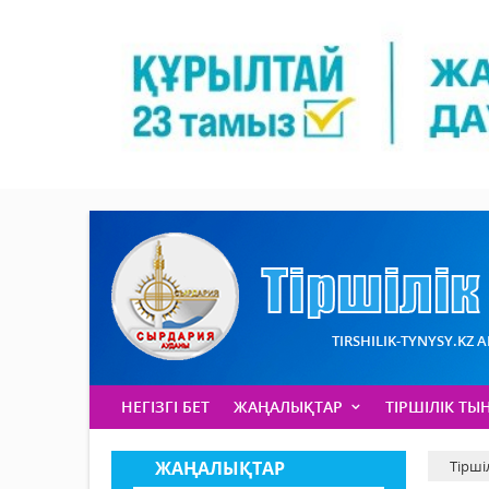
TIRSHILIK-TYNYSY.KZ 
НЕГІЗГІ БЕТ
ЖАҢАЛЫҚТАР
ТІРШІЛІК ТЫ
ЖАҢАЛЫҚТАР
Тірші