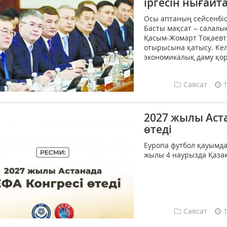
іргесін нығайт
Осы аптаның сейсенбіс
Басты мақсат – салал
Қасым-Жомарт Тоқаевты
отырысына қатысу. Кел
экономикалық даму қор
Саясат
2027 жылы Аста
өтеді
Еуропа футбол қауымда
жылы 4 наурызда Қазақ
Саясат