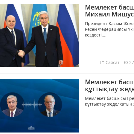
Мемлекет басш
Михаил Мишус
Президент Қасым-Жомар
Ресей Федерациясы Үк
кездесті....
Саясат
27
Мемлекет басш
құттықтау жед
Мемлекет басшысы Грек
құттықтау жеделхатын 