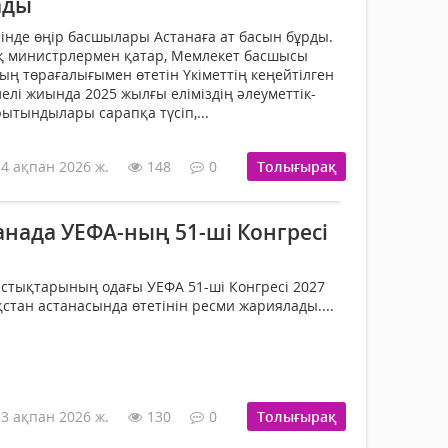
ады
інде өңір басшылары Астанаға ат басын бұрды.
ық министрлермен қатар, Мемлекет басшысы
ң төрағалығымен өтетін Үкіметтің кеңейтілген
елі жиында 2025 жылғы еліміздің әлеуметтік-
ытындылары сарапқа түсіп,...
14 ақпан 2026 ж.
148
0
Толығырақ
нада УЕФА-ның 51-ші Конгресі
стықтарының одағы УЕФА 51-ші Конгресі 2027
стан астанасында өтетінін ресми жариялады....
13 ақпан 2026 ж.
130
0
Толығырақ