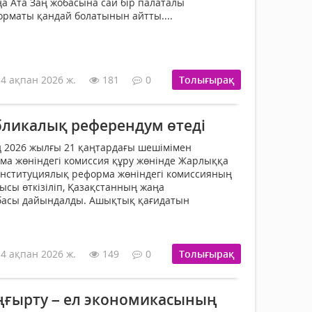
а Ата Заң жобасына сай бір палаталы
рматы қандай болатынын айтты....
14 ақпан 2026 ж.
181
0
Толығырақ
убликалық референдум өтеді
2026 жылғы 21 қаңтардағы шешімімен
а жөніндегі комиссия құру жөнінде Жарлыққа
онституциялық реформа жөніндегі комиссияның
рысы өткізіліп, Қазақстанның жаңа
басы дайындалды. Ашықтық қағидатын
14 ақпан 2026 ж.
149
0
Толығырақ
ңғырту – ел экономикасының