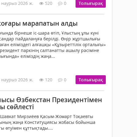
 наурыз 2026 ж.
520
0
Толығырақ
жоғары марапатын алды
ында бірнеше іс-шара өтіп, Ұлыстың ұлы күні
сандар пайдалануға берілді. Өңір жұртшылығы
ған еліміздегі алғашқы «Құзыреттілік орталығы»
резидент паркінің салтанатты ашылу рәсіміне
ығында» еліміздің жаңа...
 наурыз 2026 ж.
120
0
Толығырақ
ысы Өзбекстан Президентімен
ы сөйлесті
 Шавкат Мирзиёев Қасым-Жомарт Тоқаевты
сының жаңа Конституциясы жобасы бойынша
 өтуімен құттықтады....