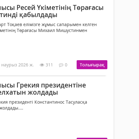
ысы Ресей Үкіметінің Төрағасы
тинді қабылдады
т Тоқаев елімізге жұмыс сапарымен келген
іметінің Төрағасы Михаил Мишустинмен
 наурыз 2026 ж.
311
0
Толығырақ
ысы Грекия президентіне
елхатын жолдады
ия президенті Константинос Тасуласқа
жолдады....