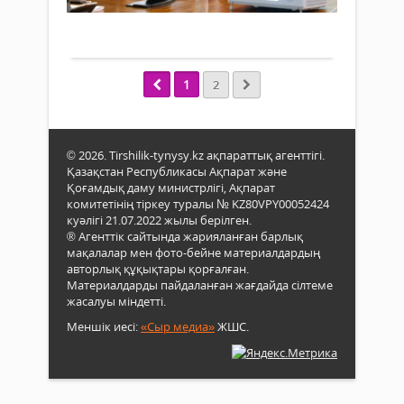
ас
0
дамы
оты
шар
бо
Толығырақ
воло
ере
от
қозғ
наза
өтк
қолд
ауда
1
2
мәсе
Қаза
қара
Респ
Прем
мини
© 2026. Tirshilik-tynysy.kz ақпараттық агенттігі.
Олж
Қазақстан Республикасы Ақпарат және
Бект
Қоғамдық даму министрлігі, Ақпарат
Мем
комитетінің тіркеу туралы № KZ80VPY00052424
бас
куәлігі 21.07.2022 жылы берілген.
«Таз
® Агенттік сайтында жарияланған барлық
Қаза
мақалалар мен фото-бейне материалдардың
баст
авторлық құқықтары қорғалған.
жүзе
Материалдарды пайдаланған жағдайда сілтеме
жасалуы міндетті.
асыр
бар
Меншік иесі:
«Сыр медиа»
ЖШС.
мони
жүрг
жөні
орт