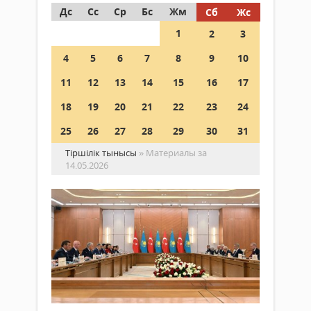
Дс
Сс
Ср
Бс
Жм
Сб
Жс
1
2
3
4
5
6
7
8
9
10
11
12
13
14
15
16
17
18
19
20
21
22
23
24
25
26
27
28
29
30
31
Тіршілік тынысы
» Материалы за
14.05.2026
Қа
ме
Тү
Саясат
ар
14
«М
мамыр 2026
до
ж.
ту
300
де
0