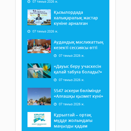
07 тамыз 2026 ж.
Қызылордада
халықаралық жастар
күніне арналған
07 тамыз 2026 ж.
Аудандық мәслихаттың
кезекті сессиясы өтті
07 тамыз 2026 ж.
«Дауыс беру учаскесін
қалай табуға болады?»
07 тамыз 2026 ж.
5547 әскери бөлімінде
«Алғашқы қызмет күні»
07 тамыз 2026 ж.
Құрылтай – ортақ
мүдде жолындағы
маңызды қадам