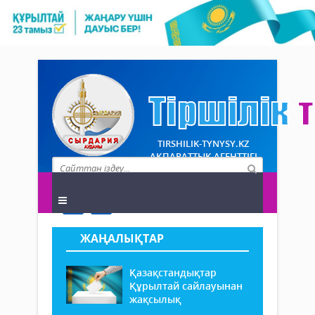
TIRSHILIK-TYNYSY.KZ
АҚПАРАТТЫҚ АГЕНТТІГІ
ЖАҢАЛЫҚТАР
Қазақстандықтар
Құрылтай сайлауынан
жақсылық