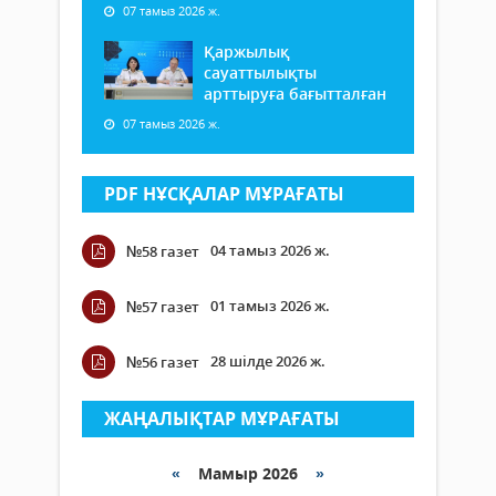
07 тамыз 2026 ж.
Қаржылық
сауаттылықты
арттыруға бағытталған
07 тамыз 2026 ж.
PDF НҰСҚАЛАР МҰРАҒАТЫ
04 тамыз 2026 ж.
№58 газет
01 тамыз 2026 ж.
№57 газет
28 шілде 2026 ж.
№56 газет
ЖАҢАЛЫҚТАР МҰРАҒАТЫ
«
Мамыр 2026
»