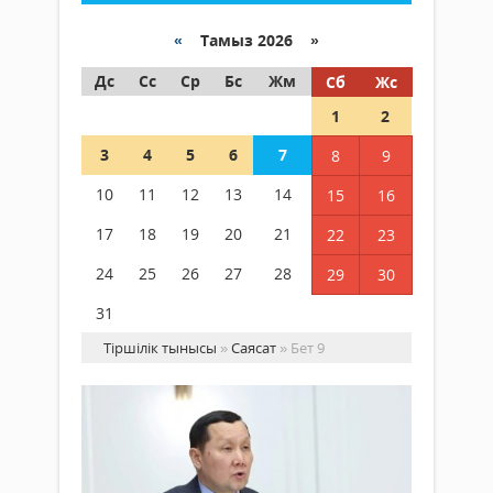
«
Тамыз 2026 »
Дс
Сс
Ср
Бс
Жм
Сб
Жс
1
2
3
4
5
6
7
8
9
10
11
12
13
14
15
16
17
18
19
20
21
22
23
24
25
26
27
28
29
30
31
Тіршілік тынысы
»
Саясат
» Бет 9
Аб
Құ
«А
ин
Саясат