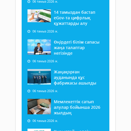
06 тамыз 2026 ж.
14 тамыздан бастап
еGov-та цифрлық
құжаттарды алу
06 тамыз 2026 ж.
Өңірдегі білім сапасы
жаңа талаптар
негізінде
06 тамыз 2026 ж.
Жаңақорған
ауданында құс
фабрикасы ашылды
06 тамыз 2026 ж.
Мемлекеттік сатып
алулар бойынша 2026
жылдың
06 тамыз 2026 ж.