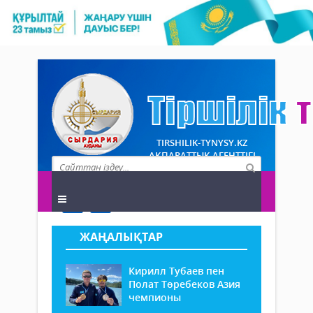
TIRSHILIK-TYNYSY.KZ
АҚПАРАТТЫҚ АГЕНТТІГІ
ЖАҢАЛЫҚТАР
Кирилл Тубаев пен
Полат Төребеков Азия
чемпионы