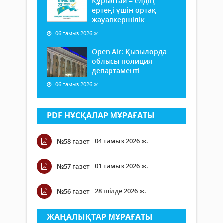
Құрылтай – елдің
ертеңі үшін ортақ
жауапкершілік
06 тамыз 2026 ж.
Open Air: Қызылорда
облысы полиция
департаменті
06 тамыз 2026 ж.
PDF НҰСҚАЛАР МҰРАҒАТЫ
04 тамыз 2026 ж.
№58 газет
01 тамыз 2026 ж.
№57 газет
28 шілде 2026 ж.
№56 газет
ЖАҢАЛЫҚТАР МҰРАҒАТЫ