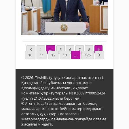
дәуі
25
жан-
жө
бар
қаңтар
жақ
жұ
сала
2026 ж.
қара
то
циф
566
Бұл
мен
ат
0
түзе
жас
ісі
қоға
Толығырақ
инте
өкіл
то
жап
саяс
енгі
парт
Жұм
...
9
1
5
6
7
8
жұм
жән
баст
...
10
11
12
13
125
белс
сар
отыр
түрд
қау
Конс
айна
келі
коми
қаже
түск
–
екені
© 2026. Tirshilik-tynysy.kz ақпараттық агенттігі.
көпт
осығ
Қазақстан Республикасы Ақпарат және
ұсы
дейі
Қоғамдық даму министрлігі, Ақпарат
бар
жар
комитетінің тіркеу туралы № KZ80VPY00052424
еске
жыл
куәлігі 21.07.2022 жылы берілген.
оты
бой
® Агенттік сайтында жарияланған барлық
қалы
жұм
мақалалар мен фото-бейне материалдардың
істе
авторлық құқықтары қорғалған.
Парл
Материалдарды пайдаланған жағдайда сілтеме
реф
жасалуы міндетті.
жөні