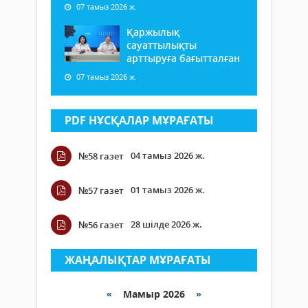
07 тамыз 2026 ж.
Қаржылық
сауаттылықты
арттыруға бағытталған
07 тамыз 2026 ж.
PDF НҰСҚАЛАР МҰРАҒАТЫ
04 тамыз 2026 ж.
№58 газет
01 тамыз 2026 ж.
№57 газет
28 шілде 2026 ж.
№56 газет
ЖАҢАЛЫҚТАР МҰРАҒАТЫ
«
Мамыр 2026
»