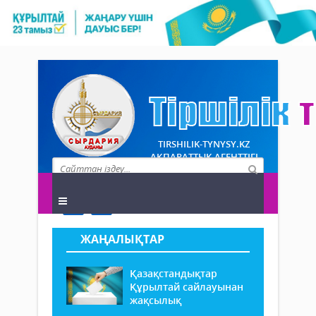
TIRSHILIK-TYNYSY.KZ
АҚПАРАТТЫҚ АГЕНТТІГІ
ЖАҢАЛЫҚТАР
Қазақстандықтар
Құрылтай сайлауынан
жақсылық