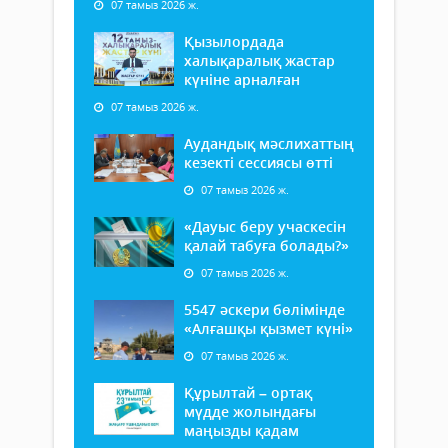
07 тамыз 2026 ж.
Қызылордада
халықаралық жастар
күніне арналған
07 тамыз 2026 ж.
Аудандық мәслихаттың
кезекті сессиясы өтті
07 тамыз 2026 ж.
«Дауыс беру учаскесін
қалай табуға болады?»
07 тамыз 2026 ж.
5547 әскери бөлімінде
«Алғашқы қызмет күні»
07 тамыз 2026 ж.
Құрылтай – ортақ
мүдде жолындағы
маңызды қадам