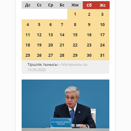
Дс
Сс
Ср
Бс
Жм
Сб
Жс
1
2
3
4
5
6
7
8
9
10
11
12
13
14
15
16
17
18
19
20
21
22
23
24
25
26
27
28
29
30
31
Тіршілік тынысы
» Материалы за
15.05.2026
Пр
Тү
ал
Саясат
жи
15
қа
мамыр 2026
ке
ж.
Түр
207
ме
0