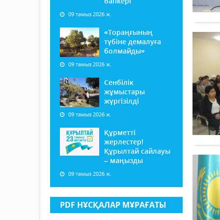
бапкері
09 тамыз 2026 ж.
«Тораңғының
түбіне демалуға
болмайды»
09 тамыз 2026 ж.
Сенбілік
жұмыстары
жүргізілді
09 тамыз 2026 ж.
Құрметті
жерлестер!
Құрылтай сайлауы
– маңызды
09 тамыз 2026 ж.
PDF НҰСҚАЛАР МҰРАҒАТЫ