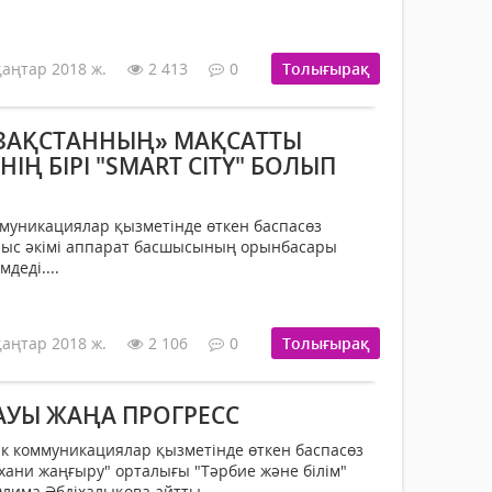
қаңтар 2018 ж.
2 413
0
Толығырақ
ЗАҚСТАННЫҢ» МАҚСАТТЫ
НІҢ БІРІ "SMART CITY" БОЛЫП
ммуникациялар қызметінде өткен баспасөз
ыс әкімі аппарат басшысының орынбасары
деді....
қаңтар 2018 ж.
2 106
0
Толығырақ
УЫ ЖАҢА ПРОГРЕСС
лік коммуникациялар қызметінде өткен баспасөз
ани жаңғыру" орталығы "Тәрбие және білім"
Әлима Әбдіхалықова айтты....