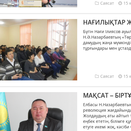
Саясат
15 
НАҒИЛЫҚТАР 
Бүгін Нағи Ілиясов ауы
Н.Ә.Назарбаевтың «Төр
дамудың жаңа мүмкінді
тұрғындары мен ұстазд
Саясат
15 
МАҚСАТ – БІРТ
Елбасы Н.Назарбаевтың
революция жағдайындағ
Жолдаудың аты айтып т
еңбек ететін, білімге қ
етуге икемі жоқ, кәсіби 