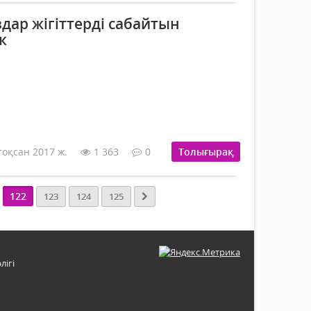
дар жігіттерді сабайтын
к
тоқсан 2017 ж.
1 363
0
Толығырақ
122
123
124
125
лігі