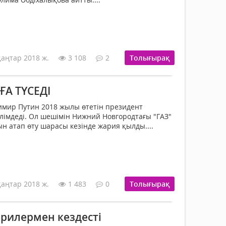
қаңтар 2018 ж.
3 108
2
Толығырақ
А ТҮСЕДІ
имир Путин 2018 жылы өтетін президент
әлімдеді. Ол шешімін Нижний Новгородтағы "ГАЗ"
 атап өту шарасы кезінде жария қылды....
қаңтар 2018 ж.
1 483
0
Толығырақ
ерилермен кездесті