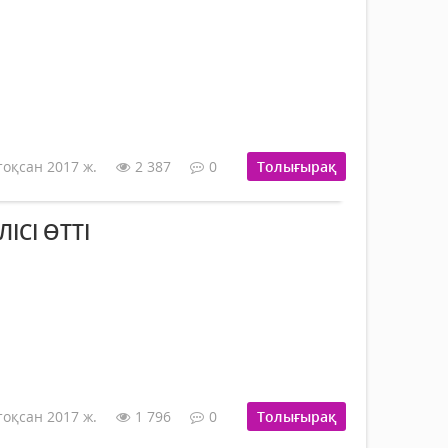
тоқсан 2017 ж.
2 387
0
Толығырақ
ІСІ ӨТТІ
тоқсан 2017 ж.
1 796
0
Толығырақ