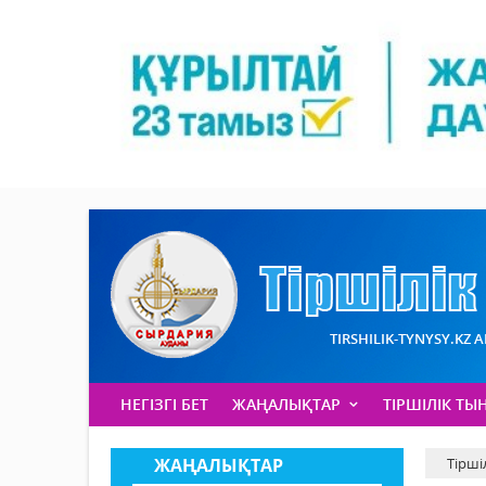
TIRSHILIK-TYNYSY.KZ 
НЕГІЗГІ БЕТ
ЖАҢАЛЫҚТАР
ТІРШІЛІК ТЫ
ЖАҢАЛЫҚТАР
Тірші