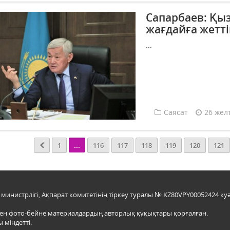
Сапарбаев: Қыз
жағдайға жетті
...
Саясат
26 жел
...
1
116
117
118
119
120
121
инистрлігі, Ақпарат комитетінің тіркеу туралы № KZ80VPY00052424 куә
мен фото-бейне материалдардың авторлық құқықтары қорғалған.
 міндетті.