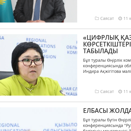
Саясат
11 
«ЦИФРЛЫҚ ҚА
КӨРСЕТКІШТЕРІ
ТАБЫЛАДЫ
Бұл туралы Өңірлік ко
конференциясында обл
Индира Ақжігітова мәлім
Саясат
11 
ЕЛБАСЫ ЖОЛДА
Бұл туралы бүгін Өңір
конференциясында "Рух
бөлімінің меңгерушісі 