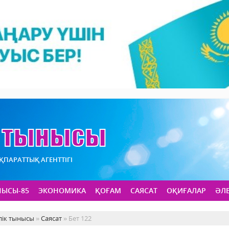
АҚПАРАТТЫҚ АГЕНТТІГІ
НЫСЫ-85
ЭКОНОМИКА
ҚОҒАМ
САЯСАТ
ОҚИҒАЛАР
ӘЛ
лік тынысы
»
Саясат
» Бет 122