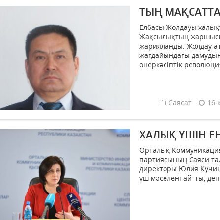
ТЫҢ МАҚСАТТА
Елбасы Жолдауы халық
Жақсылықтың жаршысын
жарияланды. Жолдау ат
жағдайындағы дамудың 
өнеркәсіптік революция
Саясат
16 
ХАЛЫҚ ҮШІН ЕҢ
Орталық Коммуникация
партиясының Саяси та
директоры Юлия Кучинс
үш мәселені айтты, деп 