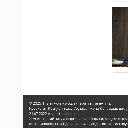
© 2026. Tirshilik-tynysy.kz ақпараттық агенттігі.
Қазақстан Республикасы Ақпарат және Қоғамдық даму м
21.07.2022 жылы берілген.
® Агенттік сайтында жарияланған барлық мақалалар 
Материалдарды пайдаланған жағдайда сілтеме жасалуы