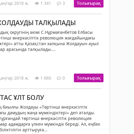
қаңтар 2018 ж.
1 341
3
Толығырақ
ЖОЛДАУДЫ ТАЛҚЫЛАДЫ
лдық округінің әкімі С.Нұрмағанбетов Елбасы
тінші өнеркәсіптік революция жағдайындағы
ктері» атты Қазақстан халқына Жолдауын ауыл
ар арасында талқылады....
қаңтар 2018 ж.
1 660
0
Толығырақ
ҰТАС ҰЛТ БОЛУ
 биылғы Жолдауы «Төртінші өнеркәсіптік
ы дамудың жаңа мүмкіндіктері» деп аталды.
ұрғандай төртінші өнеркәсіптік революция
ұмар адамдарға үлкен мүмкіндік береді. Ал, еңбек
біліктілігін арттыруға...