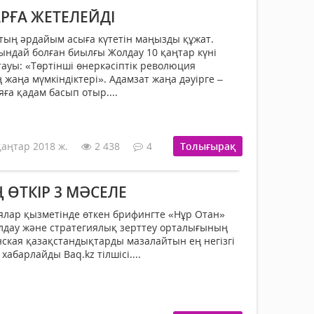
РҒА ЖЕТЕЛЕЙДІ
тың әрдайым асыға күтетін маңызды құжат.
дай болған биылғы Жолдау 10 қаңтар күні
ауы: «Төртінші өнеркәсіптік революция
жаңа мүмкіндіктері». Адамзат жаңа дәуірге –
ға қадам басып отыр....
қаңтар 2018 ж.
2 438
4
Толығырақ
 ӨТКІР 3 МӘСЕЛЕ
лар қызметінде өткен брифингте «Нұр Отан»
лдау және стратегиялық зерттеу орталығының
кая қазақстандықтарды мазалайтын ең негізгі
хабарлайды Baq.kz тілшісі....