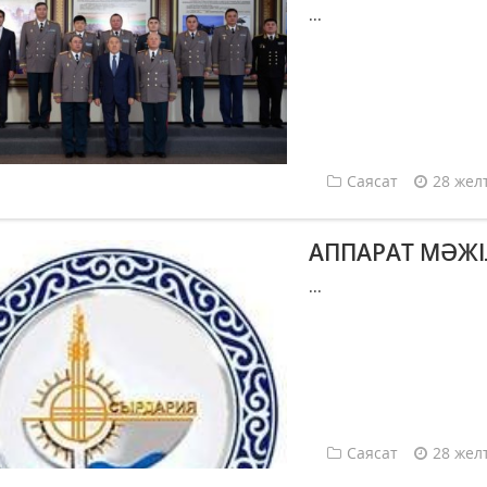
...
Саясат
28 жел
АППАРАТ МӘЖІЛ
...
Саясат
28 жел