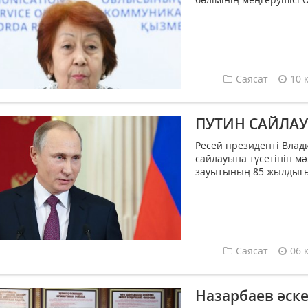
Саясат
10 
ПУТИН САЙЛАУҒ
Ресей президенті Влад
сайлауына түсетінін м
зауытының 85 жылдығын
Саясат
06 
Назарбаев әск