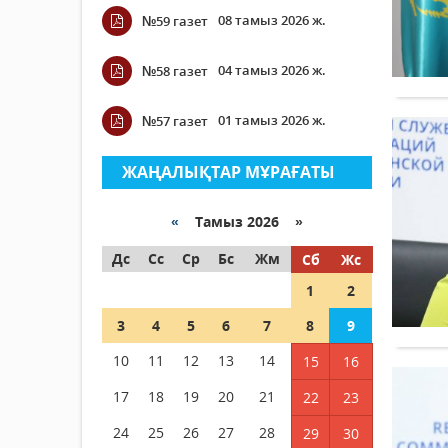
08 тамыз 2026 ж.
№59 газет
04 тамыз 2026 ж.
№58 газет
01 тамыз 2026 ж.
№57 газет
ЖАҢАЛЫҚТАР МҰРАҒАТЫ
«
Тамыз 2026 »
Дс
Сс
Ср
Бс
Жм
Сб
Жс
1
2
3
4
5
6
7
8
9
10
11
12
13
14
15
16
17
18
19
20
21
22
23
24
25
26
27
28
29
30