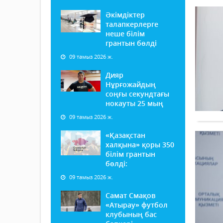
Әкімдіктер
талапкерлерге
неше білім
грантын бөлді
09 тамыз 2026 ж.
Дияр
Нұрғожайдың
соңғы секундтағы
нокауты 25 мың
09 тамыз 2026 ж.
«Қазақстан
халқына» қоры 350
білім грантын
бөлді:
09 тамыз 2026 ж.
Самат Смақов
«Атырау» футбол
клубының бас