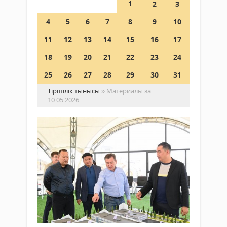
1
2
3
4
5
6
7
8
9
10
11
12
13
14
15
16
17
18
19
20
21
22
23
24
25
26
27
28
29
30
31
Тіршілік тынысы
» Материалы за
10.05.2026
Об
әкі
Қы
қа
құ
Жаңалықтар
ны
10 мамыр
ар
2026 ж.
188
0
Бүгі
Толығырақ
облы