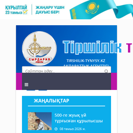
TIRSHILIK-TYNYSY.KZ
АҚПАРАТТЫҚ АГЕНТТІГІ
ЖАҢАЛЫҚТАР
500-ге жуық үй
тұрғызған құрылысшы
08 тамыз 2026 ж.