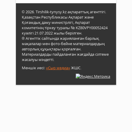
орг
құтт
ары
басш
дәст
-
© 2026. Tirshilik-tynysy.kz ақпараттық агенттігі.
зия
сай
Ер
Қазақстан Республикасы Ақпарат және
қау
сый-
Жала
Қоғамдық даму министрлігі, Ақпарат
өкілд
комитетінің тіркеу туралы № KZ80VPY00052424
сияп
атты
арда
куәлігі 21.07.2022 жылы берілген.
көрсе
респ
қат
® Агенттік сайтында жарияланған барлық
ақы
"Тағ
мақалалар мен фото-бейне материалдардың
айт
алаң
авторлық құқықтары қорғалған.
ашы
9
Материалдарды пайдаланған жағдайда сілтеме
салт
мам
жасалуы міндетті.
өтті..
–
Меншік иесі:
«Сыр медиа»
ЖШС.
Жеңі
күні
арна
«Ұрп
ұран
болғ
Ұлы
Жеңі
атты
салт
шар
өтті..