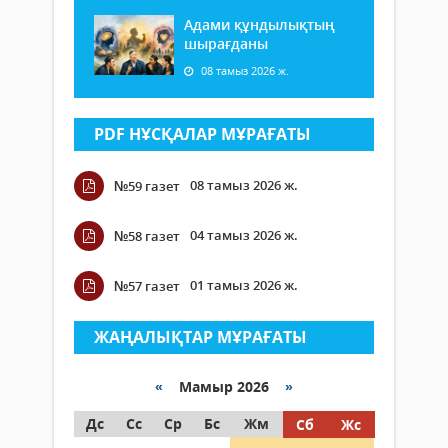
Адами құндылықтың
шырағданы
08 тамыз 2026 ж.
PDF НҰСҚАЛАР МҰРАҒАТЫ
08 тамыз 2026 ж.
№59 газет
04 тамыз 2026 ж.
№58 газет
01 тамыз 2026 ж.
№57 газет
ЖАҢАЛЫҚТАР МҰРАҒАТЫ
«
Мамыр 2026
»
Дс
Сс
Ср
Бс
Жм
Сб
Жс