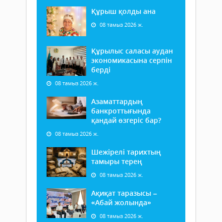
Құрыш қолды ана
08 тамыз 2026 ж.
Құрылыс саласы аудан
экономикасына серпін
берді
08 тамыз 2026 ж.
Азаматтардың
банкроттығында
қандай өзгеріс бар?
08 тамыз 2026 ж.
Шежірелі тарихтың
тамыры терең
08 тамыз 2026 ж.
Ақиқат таразысы –
«Абай жолында»
08 тамыз 2026 ж.