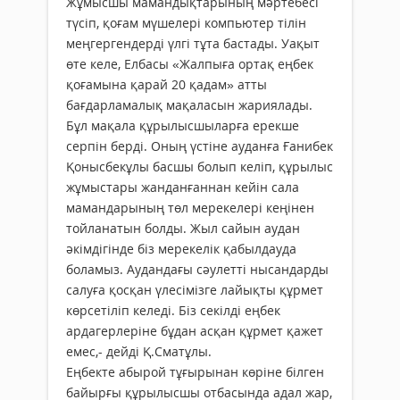
Жұмысшы мамандықтарының мәртебесі
түсіп, қоғам мүшелері компьютер тілін
меңгергендерді үлгі тұта бастады. Уақыт
өте келе, Елбасы «Жалпыға ортақ еңбек
қоғамына қарай 20 қадам» атты
бағдарламалық мақаласын жариялады.
Бұл мақала құрылысшыларға ерекше
серпін берді. Оның үстіне ауданға Ғанибек
Қонысбекұлы басшы болып келіп, құрылыс
жұмыстары жанданғаннан кейін сала
мамандарының төл мерекелері кеңінен
тойланатын болды. Жыл сайын аудан
әкімдігінде біз мерекелік қабылдауда
боламыз. Аудандағы сәулетті нысандарды
салуға қосқан үлесімізге лайықты құрмет
көрсетіліп келеді. Біз секілді еңбек
ардагерлеріне бұдан асқан құрмет қажет
емес,- дейді Қ.Сматұлы.
Еңбекте абырой тұғырынан көріне білген
байырғы құрылысшы отбасында адал жар,