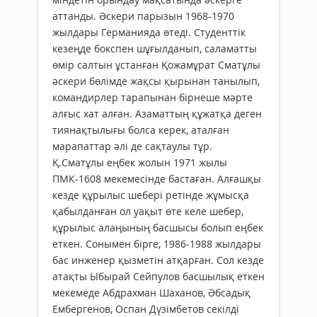
аттанды. Әскери парызын 1968-1970
жылдары Германияда өтеді. Студенттік
кезеңде бокспен шұғылданып, саламатты
өмір салтын ұстанған Қожамұрат Сматұлы
әскери бөлімде жақсы қырынан танылып,
командирлер тарапынан бірнеше мәрте
алғыс хат алған. Азаматтың құжатқа деген
тиянақтылығы болса керек, аталған
марапаттар әлі де сақтаулы тұр.
Қ.Сматұлы еңбек жолын 1971 жылы
ПМК-1608 мекемесінде бастаған. Алғашқы
кезде құрылыс шебері ретінде жұмысқа
қабылданған ол уақыт өте келе шебер,
құрылыс алаңының басшысы болып еңбек
еткен. Сонымен бірге, 1986-1988 жылдары
бас инженер қызметін атқарған. Сол кезде
атақты Ыбырай Сейпулов басшылық еткен
мекемеде Абдрахман Шаханов, Әбсадық
Ембергенов, Оспан Дүзімбетов секілді