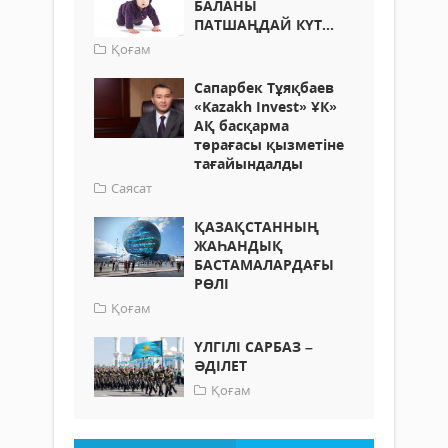
БАЛАНЫ
ПАТШАҢДАЙ КҮТ...
Қоғам
Сапарбек Тұяқбаев
«Kazakh Invest» ҰК»
АҚ басқарма
төрағасы қызметіне
тағайындалды
Саясат
ҚАЗАҚСТАННЫҢ
ЖАҺАНДЫҚ
БАСТАМАЛАРДАҒЫ
РӨЛІ
Қоғам
ҮЛГІЛІ САРБАЗ –
ӘДІЛЕТ
Қоғам