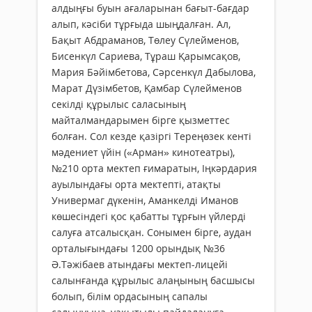
алдыңғы буын ағаларынан бағыт-бағдар
алып, кәсіби тұрғыда шыңдалған. Ал,
Бақыт Абдраманов, Төлеу Сүлейменов,
Бисенкүл Сариева, Тұраш Қарымсақов,
Мария Бәйімбетова, Сәрсенкүл Дабылова,
Марат Дүзімбетов, Қамбар Сүлейменов
секілді құрылыс саласының
майталмандарымен бірге қызметтес
болған. Сол кезде қазіргі Тереңөзек кенті
мәдениет үйін («Арман» кинотеатры),
№210 орта мектеп ғимаратын, Іңкәрдария
ауылындағы орта мектепті, атақты
Универмаг дүкенін, Аманкелді Иманов
көшесіндегі қос қабатты тұрғын үйлерді
салуға атсалысқан. Сонымен бірге, аудан
орталығындағы 1200 орындық №36
Ә.Тәжібаев атындағы мектеп-лицейі
салынғанда құрылыс алаңының басшысы
болып, білім ордасының сапалы