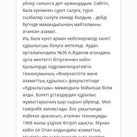
үйлер салынса деп армандадым. Сөйтіп,
бала күнімнен сурет салуға, түрлі
сызбалар сызуға икемді болдым, - дейді
бүгінде мамандығының майталманы
атанған азамат.
Иә, бала күнгі арман кейіпкерімізді кәнігі
құрылысшы болуға жетеледі. Аудан
орталығындағы №36 А.Жданов атындағы
орта мектепті бітіргеннен кейін
Қызылорда гидромелиоративтік
техникумының «Өнеркәсіптік және
азаматтық құрылыс» факультетінде
«Құрылысшы» мамандығы бойынша білім
алды. Білікті ұстаздардан құрылыс
жұмыстарының қыр-сырын үйренді. Мол
тәжірибе жинақтады. Бос уақытында
еңбекке араласып, аталған техникумды
1968 жылы үздікке бітіріп шықты. Мұнан
кейін ол Отан алдындағы азаматтық
міндетін орындау мақсатында әскерге