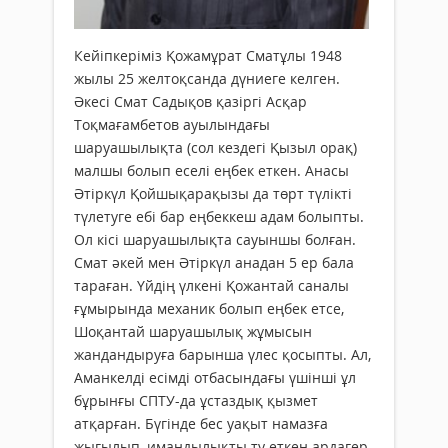
Кейіпкеріміз Қожамұрат Сматұлы 1948
жылы 25 желтоқсанда дүниеге келген.
Әкесі Смат Садықов қазіргі Асқар
Тоқмағамбетов ауылындағы
шаруашылықта (сол кездегі Қызыл орақ)
малшы болып еселі еңбек еткен. Анасы
Әтіркүл Қойшықарақызы да төрт түлікті
түлетуге ебі бар еңбеккеш адам болыпты.
Ол кісі шаруашылықта сауыншы болған.
Смат әкей мен Әтіркүл анадан 5 ер бала
тараған. Үйдің үлкені Қожантай саналы
ғұмырында механик болып еңбек етсе,
Шоқантай шаруашылық жұмысын
жандандыруға барынша үлес қосыпты. Ал,
Аманкелді есімді отбасындағы үшінші ұл
бұрынғы СПТУ-да ұстаздық қызмет
атқарған. Бүгінде бес уақыт намазға
жығылып, имандылықты ту еткен ардагер