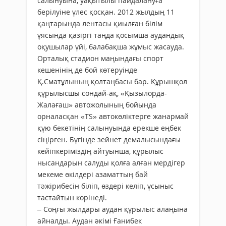
салынуына, уақытылы пайдалануға
берілуіне үлес қосқан. 2012 жылдың 11
қаңтарында лентасы қиылған білім
ұясында қазіргі таңда қосымша аудандық
оқушылар үйі, балабақша жұмыс жасауда.
Орталық стадион маңындағы спорт
кешенінің де бой көтеруінде
Қ.Сматұлының қолтаңбасы бар. Құрышқол
құрылысшы сондай-ақ, «Қызылорда-
Жалағаш» автожолының бойында
орналасқан «ТS» автокөліктерге жанармай
құю бекетінің салынуында ерекше еңбек
сіңірген. Бүгінде зейнет демалысындағы
кейіпкеріміздің айтуынша, құрылыс
нысандарын салуды қолға алған мердігер
мекеме өкілдері азаматтың бай
тәжірибесін біліп, өздері келіп, ұсыныс
тастайтын көрінеді.
– Соңғы жылдары аудан құрылыс алаңына
айналды. Аудан әкімі Ғанибек