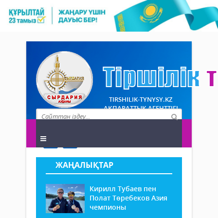
TIRSHILIK-TYNYSY.KZ
АҚПАРАТТЫҚ АГЕНТТІГІ
ЖАҢАЛЫҚТАР
Кирилл Тубаев пен
Полат Төребеков Азия
чемпионы