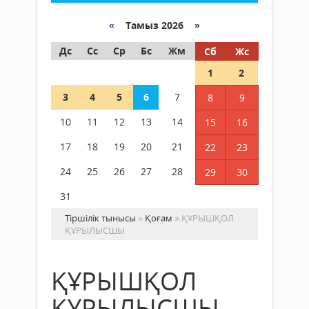
«
Тамыз 2026 »
Дс
Сс
Ср
Бс
Жм
Сб
Жс
1
2
3
4
5
6
7
8
9
10
11
12
13
14
15
16
17
18
19
20
21
22
23
24
25
26
27
28
29
30
31
Тіршілік тынысы
»
Қоғам
» ҚҰРЫШҚОЛ
ҚҰРЫЛЫСШЫ
ҚҰРЫШҚОЛ
ҚҰРЫЛЫСШЫ