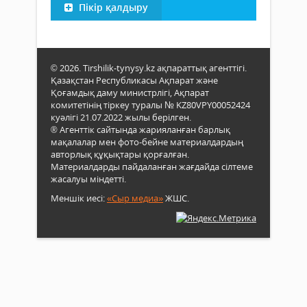
Пікір қалдыру
© 2026. Tirshilik-tynysy.kz ақпараттық агенттігі.
Қазақстан Республикасы Ақпарат және
Қоғамдық даму министрлігі, Ақпарат
комитетінің тіркеу туралы № KZ80VPY00052424
куәлігі 21.07.2022 жылы берілген.
® Агенттік сайтында жарияланған барлық
мақалалар мен фото-бейне материалдардың
авторлық құқықтары қорғалған.
Материалдарды пайдаланған жағдайда сілтеме
жасалуы міндетті.
Меншік иесі:
«Сыр медиа»
ЖШС.