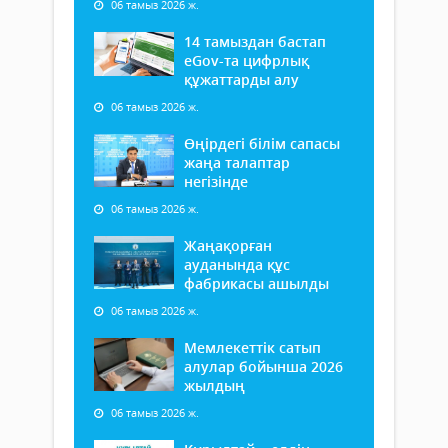
06 тамыз 2026 ж.
14 тамыздан бастап
еGov-та цифрлық
құжаттарды алу
06 тамыз 2026 ж.
Өңірдегі білім сапасы
жаңа талаптар
негізінде
06 тамыз 2026 ж.
Жаңақорған
ауданында құс
фабрикасы ашылды
06 тамыз 2026 ж.
Мемлекеттік сатып
алулар бойынша 2026
жылдың
06 тамыз 2026 ж.