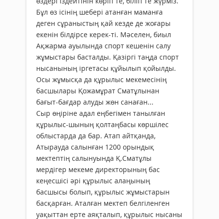
өздері іздейтінін көріп те, біліп те жүрміз.
Бұл өз ісінің шебері атанған маманға
деген сұраныстың қай кезде де жоғары
екенін білдірсе керек-ті. Мәселен, биыл
Ақжарма ауылында спорт кешенін салу
жұмыстары басталды. Қазіргі таңда спорт
нысанының іргетасы құйылып қойылды.
Осы жұмысқа да құрылыс мекемесінің
басшылары Қожамұрат Сматұлынан
бағыт-бағдар алуды жөн санаған...
Сыр өңіріне адал еңбегімен танылған
құрылыс-шының қолтаңбасы көршілес
облыстарда да бар. Атап айтқанда,
Атырауда салынған 1200 орындық
мектептің салынуында Қ.Сматұлы
мердігер мекеме директорының бас
кеңесшісі әрі құрылыс алаңының
басшысы болып, құрылыс жұмыстарын
басқарған. Аталған мектеп белгіленген
уақыттан ерте аяқталып, құрылыс нысаны