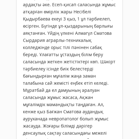
ардақты әке. Есеп-қисап саласында жұмыс
атқарған өмірлік жары Несібелі
Қыдырбаева екеуі 3 қыз, 1 ұл тәрбиелеп,
өсірген. Бүгінде ұл-қыздарының барлығы
аяқтанған. Үйдің үлкені Алмагүл Сматова
Сырдария аграрлы-техникалық
колледжінде орыс тілі пәнінен сабақ
береді. Ұлағатты ұстаздың білім беру
саласында жеткен жетістіктері көп. Шәкірт
тәрбиелеу ісінде биік белестерді
бағындырған мұғалім жаңа заман
талабына сай жемісті еңбек етіп келеді.
Мұратбай да ел дамуының әралуан
саласында жұмыс жасаса, Ақжан
мұғалімдік мамандықты таңдаған. Ал,
кенже қыз Бағжан Сматова аудандық
ауруханада невропатолог болып жұмыс
жасауда. Жоғары білімді дәрігер
денсаулық сақтау саласындағы межелі