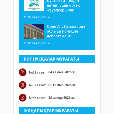
Құрылтай – елдің
ертеңі үшін ортақ
жауапкершілік
06 тамыз 2026 ж.
Open Air: Қызылорда
облысы полиция
департаменті
06 тамыз 2026 ж.
PDF НҰСҚАЛАР МҰРАҒАТЫ
04 тамыз 2026 ж.
№58 газет
01 тамыз 2026 ж.
№57 газет
28 шілде 2026 ж.
№56 газет
ЖАҢАЛЫҚТАР МҰРАҒАТЫ