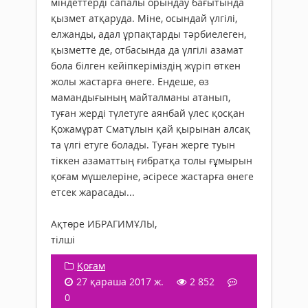
міндеттерді сапалы орындау бағытында
қызмет атқаруда. Міне, осындай үлгілі,
елжанды, адал ұрпақтарды тәрбиелеген,
қызметте де, отбасында да үлгілі азамат
бола білген кейіпкеріміздің жүріп өткен
жолы жастарға өнеге. Ендеше, өз
мамандығының майталманы атанып,
туған жерді түлетуге аянбай үлес қосқан
Қожамұрат Сматұлын қай қырынан алсақ
та үлгі етуге болады. Туған жерге туын
тіккен азаматтың ғибратқа толы ғұмырын
қоғам мүшелеріне, әсіресе жастарға өнеге
етсек жарасады...
Ақтөре ИБРАГИМҰЛЫ,
тілші
Қоғам
27 қараша 2017 ж.
2 852
0