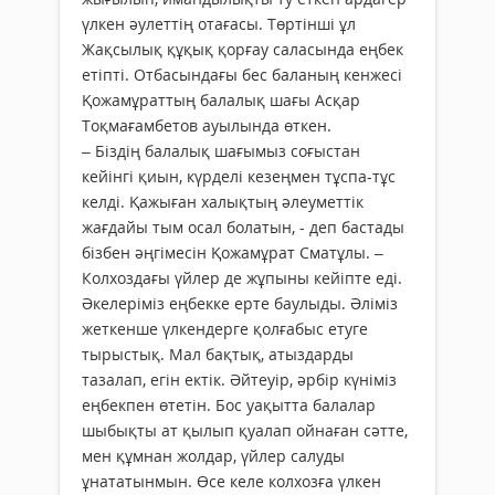
үлкен әулеттің отағасы. Төртінші ұл
Жақсылық құқық қорғау саласында еңбек
етіпті. Отбасындағы бес баланың кенжесі
Қожамұраттың балалық шағы Асқар
Тоқмағамбетов ауылында өткен.
– Біздің балалық шағымыз соғыстан
кейінгі қиын, күрделі кезеңмен тұспа-тұс
келді. Қажыған халықтың әлеуметтік
жағдайы тым осал болатын, - деп бастады
бізбен әңгімесін Қожамұрат Сматұлы. –
Колхоздағы үйлер де жұпыны кейіпте еді.
Әкелеріміз еңбекке ерте баулыды. Әліміз
жеткенше үлкендерге қолғабыс етуге
тырыстық. Мал бақтық, атыздарды
тазалап, егін ектік. Әйтеуір, әрбір күніміз
еңбекпен өтетін. Бос уақытта балалар
шыбықты ат қылып қуалап ойнаған сәтте,
мен құмнан жолдар, үйлер салуды
ұнататынмын. Өсе келе колхозға үлкен