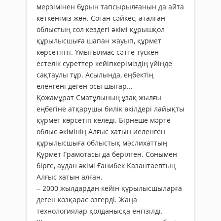
мерзімінен бұрын тапсырылғанын да айта
кеткеніміз жөн. Соған сәйкес, аталған
облыстың сол кездегі әкімі құрышқол
құрылысшыға шапан жауып, құрмет
көрсетіпті. Ұмытылмас сәтте түскен
естелік суреттер кейіпкеріміздің үйінде
сақтаулы тұр. Асылында, еңбектің
еленгені деген осы шығар...
Қожамұрат Сматұлының ұзақ жылғы
еңбегіне атқарушы билік өкілдері лайықты
құрмет көрсетіп келеді. Бірнеше мәрте
облыс әкімінің Алғыс хатын иеленген
құрылысшыға облыстық мәслихаттың
Құрмет Грамотасы да берілген. Сонымен
бірге, аудан әкімі Ғанибек Қазантаевтың
Алғыс хатын алған.
– 2000 жылдардан кейін құрылысшыларға
деген көзқарас өзгерді. Жаңа
технологиялар қолданысқа енгізілді.