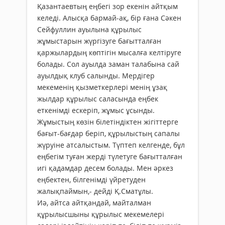
Қазантаевтың еңбегі зор екенін айтқым
келеді. Алысқа бармай-ақ, бір ғана Сәкен
Сейфуллин ауылына құрылыс
жұмыстарын жүргізуге бағытталған
қаржылардың көптігін мысалға келтіруге
болады. Сол ауылда заман талабына сай
ауылдық клуб салынды. Мердігер
мекеменің қызметкерлері менің ұзақ
жылдар құрылыс саласында еңбек
еткенімді ескеріп, жұмыс ұсынды.
Жұмыстың көзін білетіндіктен жігіттерге
бағыт-бағдар беріп, құрылыстың сапалы
жүруіне атсалыстым. Түптеп келгенде, бұл
еңбегім туған жерді түлетуге бағытталған
игі қадамдар десем болады. Мен әркез
еңбектен, білгенімді үйретуден
жалықпаймын,- дейді Қ.Сматұлы.
Иә, айтса айтқандай, майталман
құрылысшыны құрылыс мекемелері