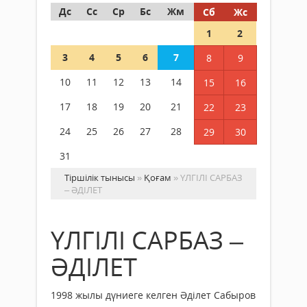
Дс
Сс
Ср
Бс
Жм
Сб
Жс
1
2
3
4
5
6
7
8
9
10
11
12
13
14
15
16
17
18
19
20
21
22
23
24
25
26
27
28
29
30
31
Тіршілік тынысы
»
Қоғам
» ҮЛГІЛІ САРБАЗ
– ӘДІЛЕТ
ҮЛГІЛІ САРБАЗ –
ӘДІЛЕТ
1998 жылы дүниеге келген Әділет Сабыров