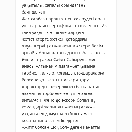
уақытылы, сапалы орындағаны
баяндалған.
Жас сарбаз парашютпен секірудегі ерлігі
үшін арнайы сертификат та иеленіпті. Аз
ғана уақыттың ішінде жарқын
жетістіктерге жеткен қатардағы
жауынгердің ата-анасына әскери бөлім
арнайы Алғыс хат жолдапты. Алғыс хатта
Әділеттің әкесі Сәбит Сабырұлы мен
анасы Алтынай Аймағамбетқызына
тәрбиелі, алғыр, қоғамдық іс-шараларға
белсене қатысатын, әскери қару-
жарақтарды шеберлікпен басқаратын
азаматты тәрбиелегені үшін алғыс
айтылған. Және де әскери бөлімінң
командирі жалынды жастың алдағы
уақытта ел дамуына лайықты үлес
қосатынына сенім білдірген.
«Жігіт болсаң шоқ бол» деген қанатты