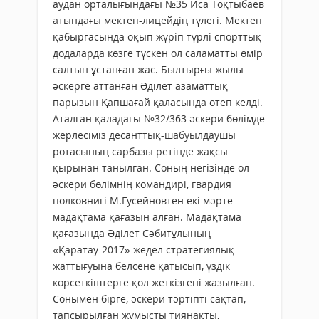
аудан орталығындағы №35 Иса Тоқтыбаев
атындағы мектеп-лицейдің түлегі. Мектеп
қабырғасында оқып жүріп түрлі спорттық
додаларда көзге түскен ол саламатты өмір
салтын ұстанған жас. Былтырғы жылы
әскерге аттанған Әділет азаматтық
парызын Қапшағай қаласында өтеп келді.
Аталған қаладағы №32/363 әскери бөлімде
жерлесіміз десанттық-шабуылдаушы
ротасының сарбазы ретінде жақсы
қырынан танылған. Соның негізінде ол
әскери бөлімнің командирі, гвардия
полковнигі М.Гусейновтен екі мәрте
мадақтама қағазын алған. Мадақтама
қағазында Әділет Сәбитұлының
«Қаратау-2017» жедел стратегиялық
жаттығуына белсене қатысып, үздік
көрсеткіштерге қол жеткізгені жазылған.
Сонымен бірге, әскери тәртіпті сақтап,
тапсырылған жұмысты тиянақты,