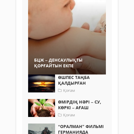
БЦЖ – ДЕНСАУЛЫҚТЫ
ҚОРҒАЙТЫН ЕКПЕ
ӨШПЕС ТАҢБА
ҚАЛДЫРҒАН
Қоғам
ӨМІРДІҢ НӘРІ – СУ,
КӨРКІ – АҒАШ
Қоғам
“ОРАЛМАН” ФИЛЬМІ
ГЕРМАНИЯДА