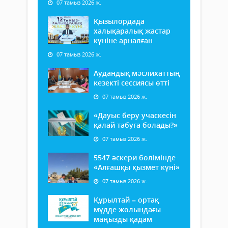
07 тамыз 2026 ж.
Қызылордада
халықаралық жастар
күніне арналған
07 тамыз 2026 ж.
Аудандық мәслихаттың
кезекті сессиясы өтті
07 тамыз 2026 ж.
«Дауыс беру учаскесін
қалай табуға болады?»
07 тамыз 2026 ж.
5547 әскери бөлімінде
«Алғашқы қызмет күні»
07 тамыз 2026 ж.
Құрылтай – ортақ
мүдде жолындағы
маңызды қадам