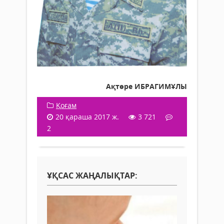
Ақтөре ИБРАГИМҰЛЫ
Қоғам
20 қараша 2017 ж.
3 721
2
ҰҚСАС ЖАҢАЛЫҚТАР: