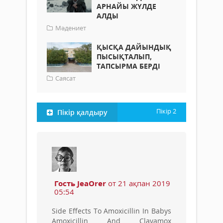
АРНАЙЫ ЖҮЛДЕ
АЛДЫ
Мәдениет
ҚЫСҚА ДАЙЫНДЫҚ
ПЫСЫҚТАЛЫП,
ТАПСЫРМА БЕРДІ
Саясат
Пікір
2
Пікір қалдыру
Гость JeaOrer
от 21 ақпан 2019
05:54
Side Effects To Amoxicillin In Babys
Amoxicillin And Clavamox