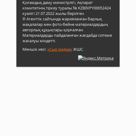
Қоғамдық даму министрлігі, Ақпарат
комитетінің тіркеу туралы № KZ80VPY00052424
куәлігі 21.07.2022 жылы берілген.
® Агенттік сайтында жарияланған барлық
мақалалар мен фото-бейне материалдардың
авторлық құқықтары қорғалған.
Материалдарды пайдаланған жағдайда сілтеме
жасалуы міндетті.
Меншік иесі:
«Сыр медиа»
ЖШС.