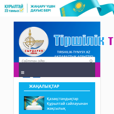
TIRSHILIK-TYNYSY.KZ
АҚПАРАТТЫҚ АГЕНТТІГІ
ЖАҢАЛЫҚТАР
Қазақстандықтар
Құрылтай сайлауынан
жақсылық