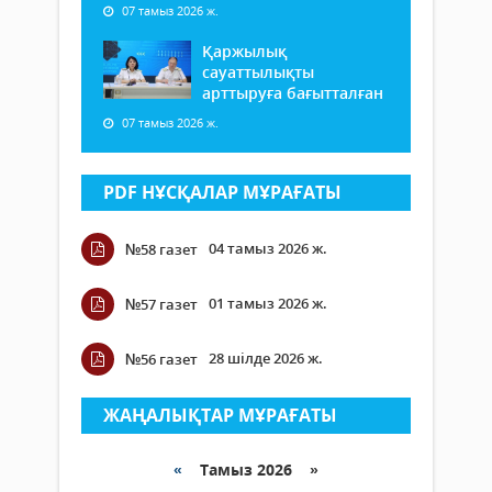
07 тамыз 2026 ж.
Қаржылық
сауаттылықты
арттыруға бағытталған
07 тамыз 2026 ж.
PDF НҰСҚАЛАР МҰРАҒАТЫ
04 тамыз 2026 ж.
№58 газет
01 тамыз 2026 ж.
№57 газет
28 шілде 2026 ж.
№56 газет
ЖАҢАЛЫҚТАР МҰРАҒАТЫ
«
Тамыз 2026 »