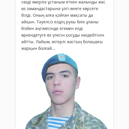
сөзді өмірлік ұстаным еткен жалынды жас
өз замандастарына үлгі-өнеге көрсете
білді. Оның алға қойған мақсаты да
айқын. Тәуелсіз елдің рухы биік ұланы
бізбен әңгімесінде егемен елді
өркендетуге өз үлесін қосуды көздейтінін
айтты. Лайым, жігерлі жастың болашағы
жарқын болғай...