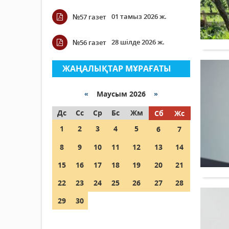
01 тамыз 2026 ж.
№57 газет
28 шілде 2026 ж.
№56 газет
ЖАҢАЛЫҚТАР МҰРАҒАТЫ
«
Маусым 2026
»
Дс
Сс
Ср
Бс
Жм
Сб
Жс
1
2
3
4
5
6
7
8
9
10
11
12
13
14
15
16
17
18
19
20
21
22
23
24
25
26
27
28
29
30