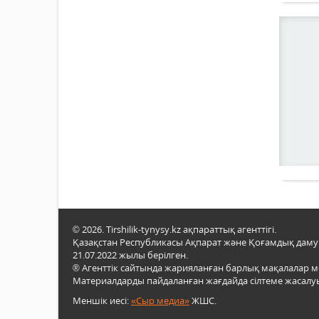
© 2026. Tirshilik-tynysy.kz ақпараттық агенттігі.
Қазақстан Республикасы Ақпарат және Қоғамдық даму м
21.07.2022 жылы берілген.
® Агенттік сайтында жарияланған барлық мақалалар 
Материалдарды пайдаланған жағдайда сілтеме жасалуы
Меншік иесі:
«Сыр медиа»
ЖШС.