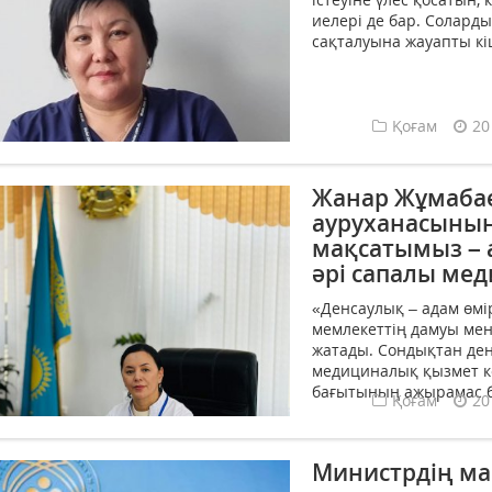
иелері де бар. Соларды
сақталуына жауапты кіш
Қоғам
20
Жанар Жұмабае
ауруханасының 
мақсатымыз – 
әрі сапалы ме
«Денсаулық – адам өмір
мемлекеттің дамуы мен 
жатады. Сондықтан ден
медициналық қызмет к
бағытының ажырамас бөл
Қоғам
20
Министрдің м