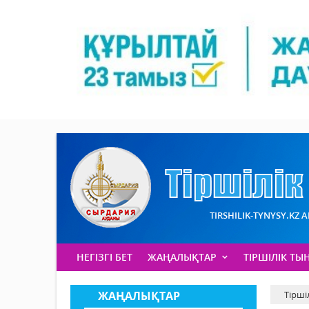
TIRSHILIK-TYNYSY.KZ 
НЕГІЗГІ БЕТ
ЖАҢАЛЫҚТАР
ТІРШІЛІК ТЫ
ЖАҢАЛЫҚТАР
Тірші