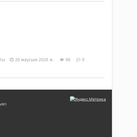
аты
20 маусым 2026 ж.
98
0
лігі