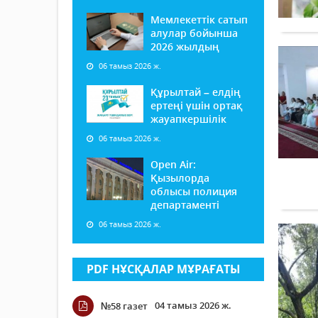
Мемлекеттік сатып
алулар бойынша
2026 жылдың
06 тамыз 2026 ж.
Құрылтай – елдің
ертеңі үшін ортақ
жауапкершілік
06 тамыз 2026 ж.
Open Air:
Қызылорда
облысы полиция
департаменті
06 тамыз 2026 ж.
PDF НҰСҚАЛАР МҰРАҒАТЫ
04 тамыз 2026 ж.
№58 газет