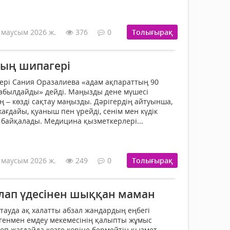
 маусым 2026 ж.
376
0
Толығырақ
ың шипагері
ері Сания Оразалиева «адам ақпараттың 90
абылдайды» дейді. Маңызды дене мүшесі
 – көзді сақтау маңызды. Дәрігердің айтуынша,
ағдайы, қуаныш пен үрейді, сенім мен күдік
ен байқалады. Медицина қызметкерлері...
 маусым 2026 ж.
249
0
Толығырақ
лап үдесінен шыққан маман
тауда ақ халатты абзал жандардың еңбегі
Дегенмен емдеу мекемесінің қалыпты жұмыс
 көп жағдайда көзге көріне бермейтін қызмет