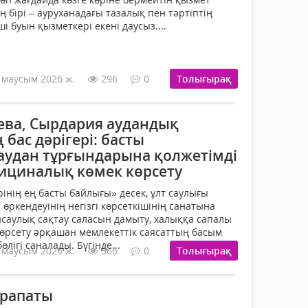
ң бірі – ауруханадағы тазалық пен тәртіптің
і буын қызметкері екені даусыз....
 маусым 2026 ж.
296
0
Толығырақ
ва, Сырдария аудандық
бас дәрігері: басты
аудан тұрғындарына қолжетімді
дициналық көмек көрсету
інің ең басты байлығы» десек, ұлт саулығы
өркендеуінің негізгі көрсеткішінің санатына
саулық сақтау саласын дамыту, халыққа сапалы
өрсету әрқашан мемлекеттік саясаттың басым
ігі саналады. Бүгінде...
 маусым 2026 ж.
366
0
Толығырақ
арапаты