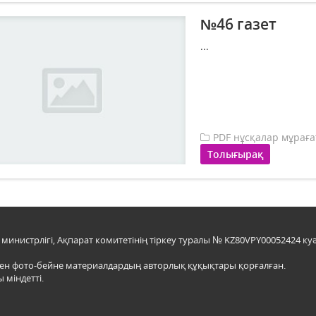
№46 газет
...
PDF нұсқалар мұрағ
Толығырақ
инистрлігі, Ақпарат комитетінің тіркеу туралы № KZ80VPY00052424 куә
мен фото-бейне материалдардың авторлық құқықтары қорғалған.
 міндетті.