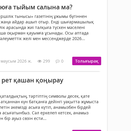
қоюға тыйым салына ма?
ршілік тынысы» газетінің ұжымы бүгіннен
е жаңа айдар ашып отыр. Енді шығармашылық
лік арасында жиі талқыға түскен мәселені
ша оқырман қауымға ұсынады. Осы аптада
әлеуметтік желі мен мессенджерде 2026...
 маусым 2026 ж.
299
0
Толығырақ
ы рет қашан қоңырау
, қаталдықтың, тәртіптің символы десек, қате
 атқаннан күн батқанға дейінгі уақытта жұмыста
летін әкемізді асыға күтіп, анамызбен бірдей
 асығатынбыз. Сәл еркелеп кетсек, анамыз
 бір ауыз сөзін ести...