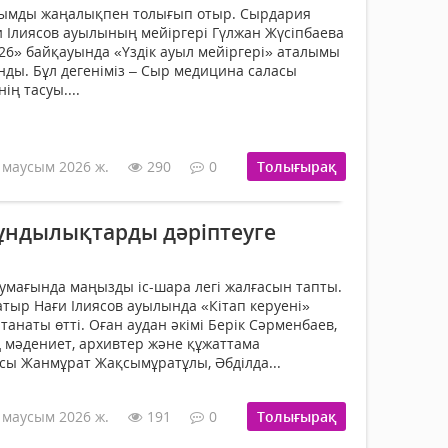
ымды жаңалықпен толығып отыр. Сырдария
 Ілиясов ауылының мейіргері Гүлжан Жүсіпбаева
 2026» байқауында «Үздік ауыл мейіргерi» аталымы
нды. Бұл дегеніміз – Сыр медицина саласы
ң тасуы....
 маусым 2026 ж.
290
0
Толығырақ
құндылықтарды дәріптеуге
аумағында маңызды іс-шара легі жалғасын тапты.
атыр Нағи Ілиясов ауылында «Кітап керуені»
анаты өтті. Оған аудан әкімі Берік Сәрменбаев,
мәдениет, архивтер және құжаттама
ы Жанмұрат Жақсымұратұлы, Әбділда...
 маусым 2026 ж.
191
0
Толығырақ