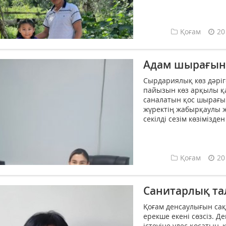
Қоғам
20
Адам шырағын
Сырдариялық көз дәріг
пайызын көз арқылы қ
саналатын қос шырағың
жүректің жабырқаулы ж
секілді сезім көзімізд
Қоғам
20
Санитарлық та
Қоғам денсаулығын сақ
ерекше екені сөзсіз. 
істеуіне үлес қосатын,