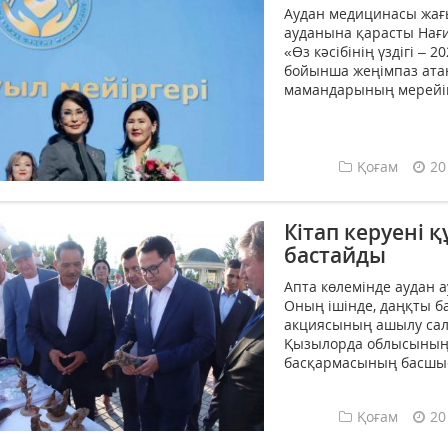
Аудан медицинасы жағ
ауданына қарасты Нағи
«Өз кәсібінің үздігі –
бойын­ша жеңімпаз ата
мамандарының мерейіні
Қоғам
20
Кітап керуені 
бастайды
Апта көлемінде аудан 
Оның ішінде, даңқты б
акциясының ашылу салт
Қызылорда облысының 
басқармасының басшыс
Қоғам
20