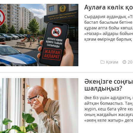
Аулаға көлік 
Сырдария аудандық «Ті
бастап басылым бетін
құрам апта бойы көпші
«Назар» айдары бойын
қоғам өмірінде барлық 
Қоғам
20
Әкеңізге соңғ
шалдыңыз?
Әке біз үшін әділдіктің
айтқан болмаспыз. Таң
жүріп, кеш бата үйге ке
оның жағдайын жасауға
«әкең келе жатыр» деген