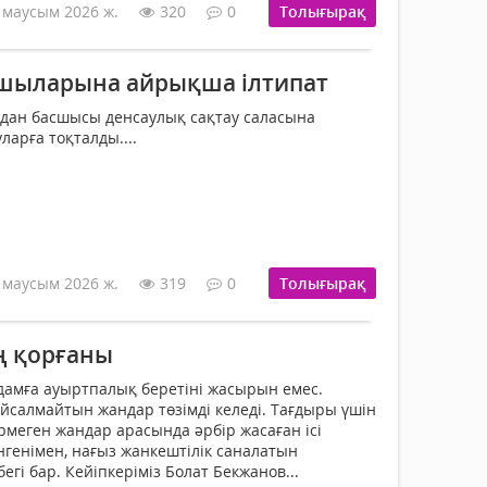
 маусым 2026 ж.
320
0
Толығырақ
шыларына айрықша ілтипат
удан басшысы денсаулық сақтау саласына
арға тоқталды....
 маусым 2026 ж.
319
0
Толығырақ
ң қорғаны
адамға ауыртпалық беретіні жасырын емес.
йсалмайтын жандар төзімді келеді. Тағдыры үшін
рмеген жандар арасында әрбір жасаған ісі
генімен, нағыз жанкештілік саналатын
егі бар. Кейіпкеріміз Болат Бекжанов...