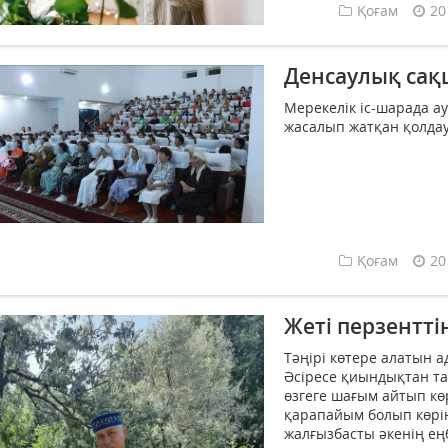
Қоғам
20
Денсаулық сақ
Мерекелік іс-шарада а
жасалып жатқан қолдаул
Қоғам
20
Жеті перзентті
Тәңірі көтере алатын 
Әсіресе қиындықтан та
өзгеге шағым айтып кө
қарапайым болып көрін
жалғызбасты әкенің еңб