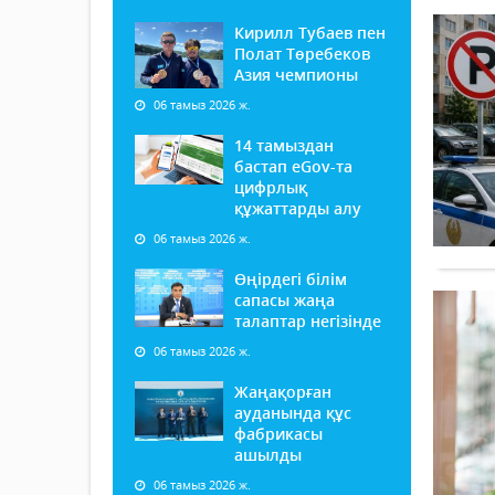
Кирилл Тубаев пен
Полат Төребеков
Азия чемпионы
06 тамыз 2026 ж.
14 тамыздан
бастап еGov-та
цифрлық
құжаттарды алу
06 тамыз 2026 ж.
Өңірдегі білім
сапасы жаңа
талаптар негізінде
06 тамыз 2026 ж.
Жаңақорған
ауданында құс
фабрикасы
ашылды
06 тамыз 2026 ж.