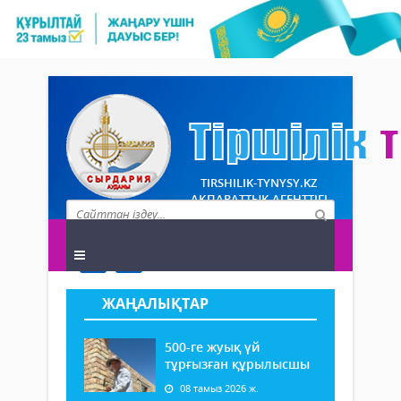
TIRSHILIK-TYNYSY.KZ
АҚПАРАТТЫҚ АГЕНТТІГІ
ЖАҢАЛЫҚТАР
500-ге жуық үй
тұрғызған құрылысшы
08 тамыз 2026 ж.