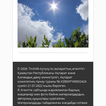
Елі
тара
мүше
факт
оңт
коми
бой
41
шеші
құқы
гр
арқ
қолд
Жаңалықтар
хатт
де
тәжі
26
негі
ыс
қал
маусым
үкіме
келед
бо
2026 ж.
емес
312
0
ұйым
Бүгін
арна
Толығырақ
26
сый
мау
(бұд
елім
әрі-
өңір
Сый
апта
таға
ыст
© 2026. Tirshilik-tynysy.kz ақпараттық агенттігі.
тәрт
сақт
Қазақстан Республикасы Ақпарат және
айқы
Әсір
Қоғамдық даму министрлігі, Ақпарат
елді
комитетінің тіркеу туралы № KZ80VPY00052424
оңтү
куәлігі 21.07.2022 жылы берілген.
® Агенттік сайтында жарияланған барлық
айм
мақалалар мен фото-бейне материалдардың
ауа
авторлық құқықтары қорғалған.
темп
Материалдарды пайдаланған жағдайда сілтеме
+41°