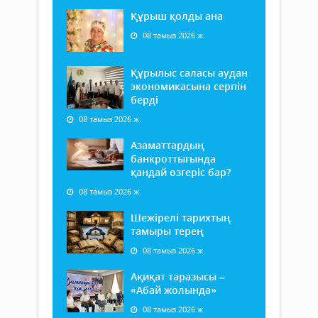
Құрыш қолды ана
08 тамыз 2026 ж.
Құрылыс саласы аудан
экономикасына серпін
берді
08 тамыз 2026 ж.
Азаматтардың
банкроттығында
қандай өзгеріс бар?
08 тамыз 2026 ж.
Шежірелі тарихтың
тамыры терең
08 тамыз 2026 ж.
Ақиқат таразысы –
«Абай жолында»
08 тамыз 2026 ж.