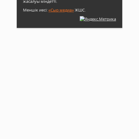
жасалуы міндетті.
қа
дейін
Меншік иесі:
«Сыр медиа»
ЖШС.