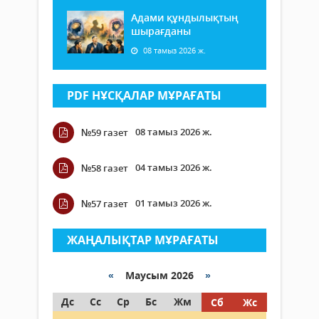
Адами құндылықтың
шырағданы
08 тамыз 2026 ж.
PDF НҰСҚАЛАР МҰРАҒАТЫ
08 тамыз 2026 ж.
№59 газет
04 тамыз 2026 ж.
№58 газет
01 тамыз 2026 ж.
№57 газет
ЖАҢАЛЫҚТАР МҰРАҒАТЫ
«
Маусым 2026
»
Дс
Сс
Ср
Бс
Жм
Сб
Жс