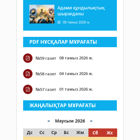
Адами құндылықтың
шырағданы
08 тамыз 2026 ж.
PDF НҰСҚАЛАР МҰРАҒАТЫ
08 тамыз 2026 ж.
№59 газет
04 тамыз 2026 ж.
№58 газет
01 тамыз 2026 ж.
№57 газет
ЖАҢАЛЫҚТАР МҰРАҒАТЫ
«
Маусым 2026
»
Дс
Сс
Ср
Бс
Жм
Сб
Жс