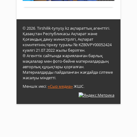
өңір
Сәр
жауы
төра
шаш
кадр
жиіл
өзге
желд
бай
© 2026. Tirshilik-tynysy.kz ақпараттық агенттігі.
екпі
акти
Қазақстан Республикасы Ақпарат және
секу
оты
Қоғамдық даму министрлігі, Ақпарат
15-
өтіп,
комитетінің тіркеу туралы № KZ80VPY00052424
20
оған
куәлігі 21.07.2022 жылы берілген.
метр
облы
® Агенттік сайтында жарияланған барлық
дейі
жән
мақалалар мен фото-бейне материалдардың
күше
ауда
авторлық құқықтары қорғалған.
мүмкі
мәсл
Материалдарды пайдаланған жағдайда сілтеме
жасалуы міндетті.
депу
құқы
Меншік иесі:
«Сыр медиа»
ЖШС.
қорғ
орг
өкілд
бөлі
жән
меке
бас
қаты