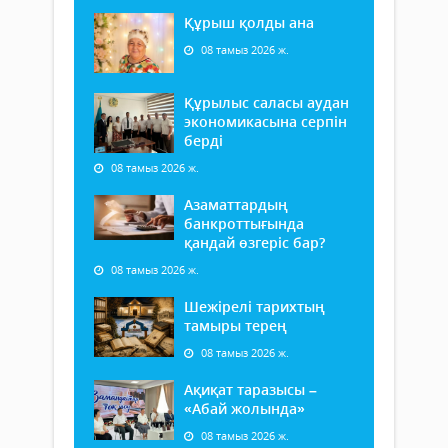
Құрыш қолды ана
08 тамыз 2026 ж.
Құрылыс саласы аудан
экономикасына серпін
берді
08 тамыз 2026 ж.
Азаматтардың
банкроттығында
қандай өзгеріс бар?
08 тамыз 2026 ж.
Шежірелі тарихтың
тамыры терең
08 тамыз 2026 ж.
Ақиқат таразысы –
«Абай жолында»
08 тамыз 2026 ж.