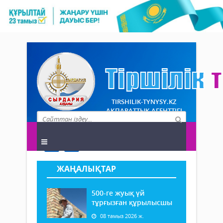
TIRSHILIK-TYNYSY.KZ
АҚПАРАТТЫҚ АГЕНТТІГІ
ЖАҢАЛЫҚТАР
500-ге жуық үй
тұрғызған құрылысшы
08 тамыз 2026 ж.