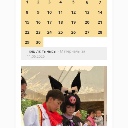
1
2
3
4
5
6
7
8
9
10
11
12
13
14
15
16
17
18
19
20
21
22
23
24
25
26
27
28
29
30
Тіршілік тынысы
» Материалы за
11.06.2026
Әл
жа
–
тұ
Жаңалықтар
қо
11
нег
маусым
2026 ж.
Мем
159
0
бас
Толығырақ
тап
сәйк