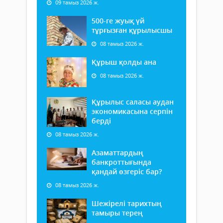
09 тамыз 2026 ж.
500-ге жуық үй
тұрғызған құрылысшы
08 тамыз 2026 ж.
Құрыш қолды ана
08 тамыз 2026 ж.
Құрылыс саласы аудан
экономикасына серпін
берді
08 тамыз 2026 ж.
Азаматтардың
банкроттығында
қандай өзгеріс бар?
08 тамыз 2026 ж.
Шежірелі тарихтың
тамыры терең