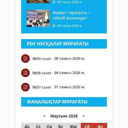
08 тамыз 2026 ж.
Ақиқат таразысы –
«Абай жолында»
08 тамыз 2026 ж.
PDF НҰСҚАЛАР МҰРАҒАТЫ
08 тамыз 2026 ж.
№59 газет
04 тамыз 2026 ж.
№58 газет
01 тамыз 2026 ж.
№57 газет
ЖАҢАЛЫҚТАР МҰРАҒАТЫ
«
Маусым 2026
»
Дс
Сс
Ср
Бс
Жм
Сб
Жс