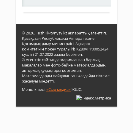
мект
Толығырақ
артт
оқу
жән
жазғ
табиғ
дема
шығу
ауа
© 2026. Tirshilik-tynysy.kz ақпараттық агенттігі.
тем
Қазақстан Республикасы Ақпарат және
жоғ
Қоғамдық даму министрлігі, Ақпарат
суға
комитетінің тіркеу туралы № KZ80VPY00052424
шом
куәлігі 21.07.2022 жылы берілген.
сан
® Агенттік сайтында жарияланған барлық
күрт
мақалалар мен фото-бейне материалдардың
өсуі
авторлық құқықтары қорғалған.
әсер
Материалдарды пайдаланған жағдайда сілтеме
етеді
жасалуы міндетті.
Алай
Меншік иесі:
«Сыр медиа»
ЖШС.
дем
қыз
беріл
қауіп
тала