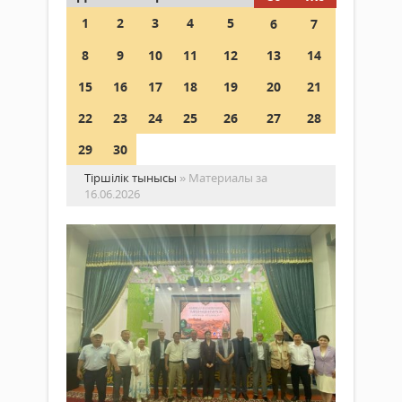
1
2
3
4
5
6
7
8
9
10
11
12
13
14
15
16
17
18
19
20
21
22
23
24
25
26
27
28
29
30
Тіршілік тынысы
» Материалы за
16.06.2026
Өт
та
сы
Қоғам
ше
16
Қоға
маусым
ауы
2026 ж.
клуб
224
«Қы
0
–
Толығырақ