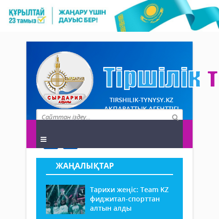
TIRSHILIK-TYNYSY.KZ
АҚПАРАТТЫҚ АГЕНТТІГІ
ЖАҢАЛЫҚТАР
Тарихи жеңіс: Team KZ
фиджитал-спорттан
алтын алды