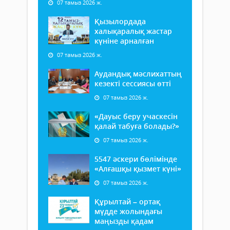
07 тамыз 2026 ж.
Қызылордада
халықаралық жастар
күніне арналған
07 тамыз 2026 ж.
Аудандық мәслихаттың
кезекті сессиясы өтті
07 тамыз 2026 ж.
«Дауыс беру учаскесін
қалай табуға болады?»
07 тамыз 2026 ж.
5547 әскери бөлімінде
«Алғашқы қызмет күні»
07 тамыз 2026 ж.
Құрылтай – ортақ
мүдде жолындағы
маңызды қадам