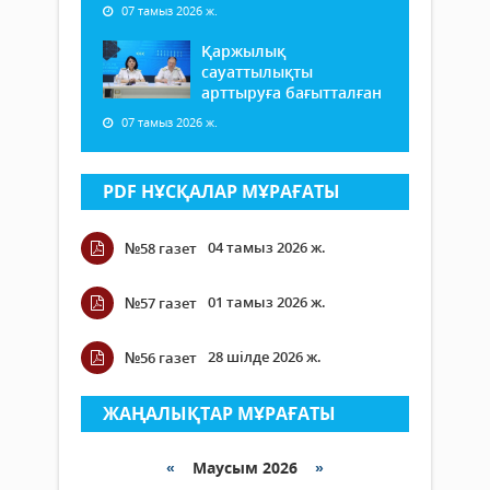
07 тамыз 2026 ж.
Қаржылық
сауаттылықты
арттыруға бағытталған
07 тамыз 2026 ж.
PDF НҰСҚАЛАР МҰРАҒАТЫ
04 тамыз 2026 ж.
№58 газет
01 тамыз 2026 ж.
№57 газет
28 шілде 2026 ж.
№56 газет
ЖАҢАЛЫҚТАР МҰРАҒАТЫ
«
Маусым 2026
»