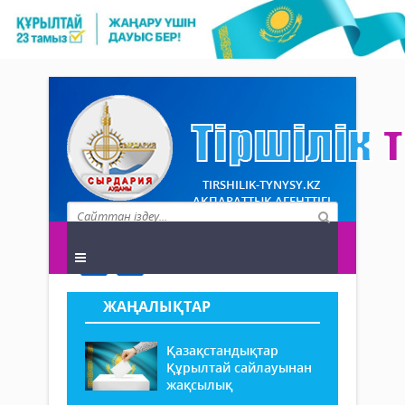
TIRSHILIK-TYNYSY.KZ
АҚПАРАТТЫҚ АГЕНТТІГІ
ЖАҢАЛЫҚТАР
Қазақстандықтар
Құрылтай сайлауынан
жақсылық