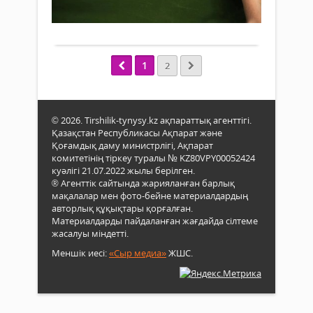
0
2026
бар
жыл
Толығырақ
Ақж
1
ауы
шілд
тұр
баст
жән
1
2
Қаза
Жаңа
Респ
Әбді
Конс
Өзге
күші
ауы
© 2026. Tirshilik-tynysy.kz ақпараттық агенттігі.
енет
ақса
Қазақстан Республикасы Ақпарат және
мәлі
кезде
Қоғамдық даму министрлігі, Ақпарат
Жаң
«Рух
комитетінің тіркеу туралы № KZ80VPY00052424
Ата
орта
куәлігі 21.07.2022 жылы берілген.
заңд
өтке
® Агенттік сайтында жарияланған барлық
9-
жиы
мақалалар мен фото-бейне материалдардың
бапт
ауда
авторлық құқықтары қорғалған.
«Қаз
акти
Материалдарды пайдаланған жағдайда сілтеме
Респ
жасалуы міндетті.
қаты
мемл
өңір
Меншік иесі:
«Сыр медиа»
ЖШС.
тілі
әлеу
–
экон
қаза
тілі.
Мемл