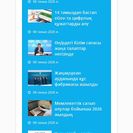
06 тамыз 2026 ж.
14 тамыздан бастап
еGov-та цифрлық
құжаттарды алу
06 тамыз 2026 ж.
Өңірдегі білім сапасы
жаңа талаптар
негізінде
06 тамыз 2026 ж.
Жаңақорған
ауданында құс
фабрикасы ашылды
06 тамыз 2026 ж.
Мемлекеттік сатып
алулар бойынша 2026
жылдың
06 тамыз 2026 ж.