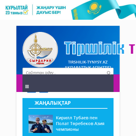
TIRSHILIK-TYNYSY.KZ
АҚПАРАТТЫҚ АГЕНТТІГІ
ЖАҢАЛЫҚТАР
Кирилл Тубаев пен
Полат Төребеков Азия
чемпионы