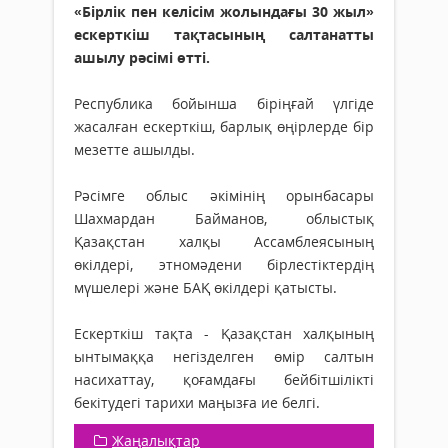
«Бірлік пен келісім жолындағы 30 жыл»
ескерткіш тақтасының салтанатты
ашылу рәсімі өтті.
Республика бойынша біріңғай үлгіде
жасалған ескерткіш, барлық өңірлерде бір
мезетте ашылды.
Рәсімге облыс әкімінің орынбасары
Шахмардан Байманов, облыстық
Қазақстан халқы Ассамблеясының
өкілдері, этномәдени бірлестіктердің
мүшелері және БАҚ өкілдері қатысты.
Ескерткіш тақта - Қазақстан халқының
ынтымаққа негізделген өмір салтын
насихаттау, қоғамдағы бейбітшілікті
бекітудегі тарихи маңызға ие белгі.
Жаңалықтар