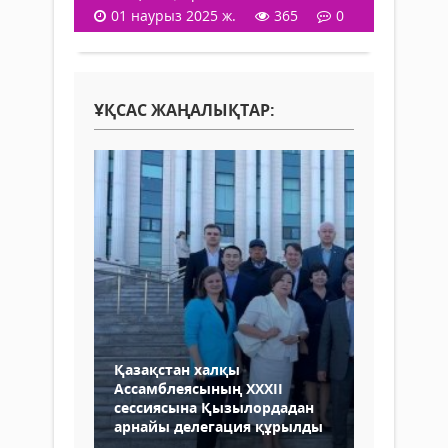
01 наурыз 2025 ж.
365
0
ҰҚСАС ЖАҢАЛЫҚТАР:
Қазақстан халқы
Ассамблеясының ХХХІІ
сессиясына Қызылордадан
арнайы делегация құрылды