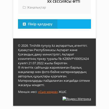
ХХ СЕССИЯСЫ ӨТТІ
Жаңалықтар
Пікір қалдыру
© 2026. Tirshilik-tynysy.kz ақпараттық агенттігі.
Қазақстан Республикасы Ақпарат және
Қоғамдық даму министрлігі, Ақпарат
комитетінің тіркеу туралы № KZ80VPY00052424
куәлігі 21.07.2022 жылы берілген.
® Агенттік сайтында жарияланған барлық
мақалалар мен фото-бейне материалдардың
авторлық құқықтары қорғалған.
Материалдарды пайдаланған жағдайда сілтеме
жасалуы міндетті.
Меншік иесі:
«Сыр медиа»
ЖШС.