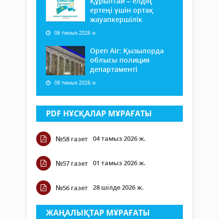
Құрылтай – елдің
ертеңі үшін ортақ
жауапкершілік
06 тамыз 2026 ж.
Open Air: Қызылорда
облысы полиция
департаменті
06 тамыз 2026 ж.
PDF НҰСҚАЛАР МҰРАҒАТЫ
04 тамыз 2026 ж.
№58 газет
01 тамыз 2026 ж.
№57 газет
28 шілде 2026 ж.
№56 газет
ЖАҢАЛЫҚТАР МҰРАҒАТЫ