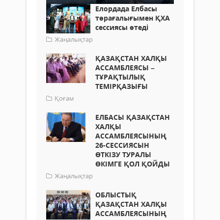
Елордада Елбасы
төрағалығымен ҚХА
сессиясы өтеді
Жаңалықтар
ҚАЗАҚСТАН ХАЛҚЫ
АССАМБЛЕЯСЫ –
ТҰРАҚТЫЛЫҚ
ТЕМІРҚАЗЫҒЫ
Қоғам
ЕЛБАСЫ ҚАЗАҚСТАН
ХАЛҚЫ
АССАМБЛЕЯСЫНЫҢ
26-СЕССИЯСЫН
ӨТКІЗУ ТУРАЛЫ
ӨКІМГЕ ҚОЛ ҚОЙДЫ
Жаңалықтар
ОБЛЫСТЫҚ
ҚАЗАҚСТАН ХАЛҚЫ
АССАМБЛЕЯСЫНЫҢ