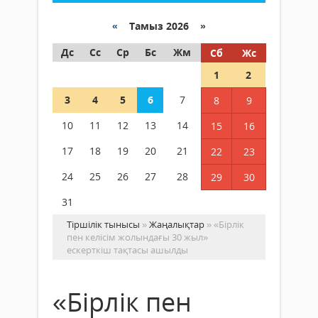
«
Тамыз 2026 »
Дс
Сс
Ср
Бс
Жм
Сб
Жс
1
2
3
4
5
6
7
8
9
10
11
12
13
14
15
16
17
18
19
20
21
22
23
24
25
26
27
28
29
30
31
Тіршілік тынысы
»
Жаңалықтар
» «Бірлік
пен келісім жолындағы 30 жыл»
ескерткіш тақтасы ашылды
«Бірлік пен