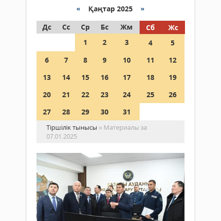
«
Қаңтар 2025
»
Дс
Сс
Ср
Бс
Жм
Сб
Жс
1
2
3
4
5
6
7
8
9
10
11
12
13
14
15
16
17
18
19
20
21
22
23
24
25
26
27
28
29
30
31
Тіршілік тынысы
» Материалы за
07.01.2025
Об
әкі
Қа
Қоғам
ау
07
Же
қаңтар
ба
2025 ж.