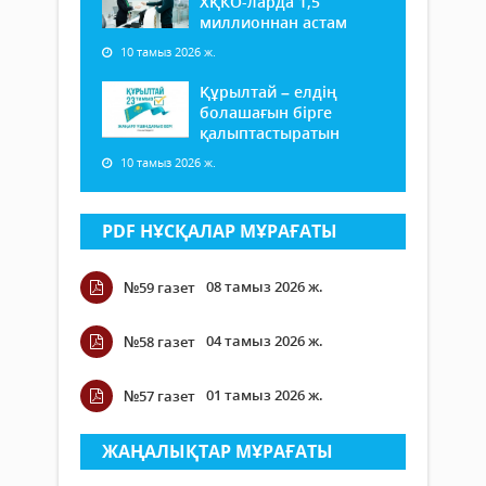
ХҚКО-ларда 1,5
миллионнан астам
10 тамыз 2026 ж.
Құрылтай – елдің
болашағын бірге
қалыптастыратын
10 тамыз 2026 ж.
PDF НҰСҚАЛАР МҰРАҒАТЫ
08 тамыз 2026 ж.
№59 газет
04 тамыз 2026 ж.
№58 газет
01 тамыз 2026 ж.
№57 газет
ЖАҢАЛЫҚТАР МҰРАҒАТЫ