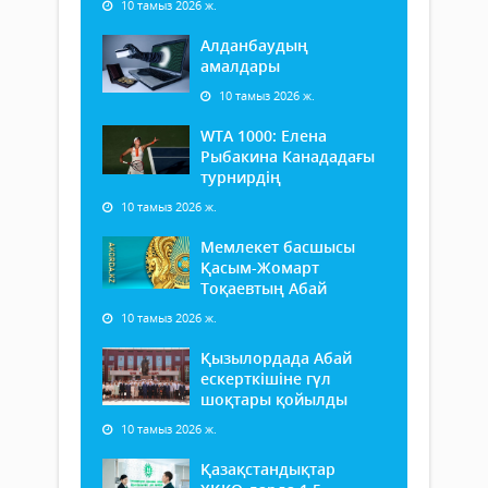
10 тамыз 2026 ж.
Алданбаудың
амалдары
10 тамыз 2026 ж.
WTA 1000: Елена
Рыбакина Канададағы
турнирдің
10 тамыз 2026 ж.
Мемлекет басшысы
Қасым-Жомарт
Тоқаевтың Абай
10 тамыз 2026 ж.
Қызылордада Абай
ескерткішіне гүл
шоқтары қойылды
10 тамыз 2026 ж.
Қазақстандықтар