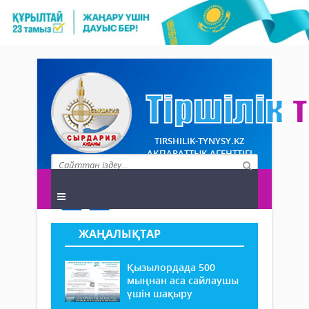
TIRSHILIK-TYNYSY.KZ
АҚПАРАТТЫҚ АГЕНТТІГІ
ЖАҢАЛЫҚТАР
Қызылордада 500
мыңнан аса сайлаушы
үшін шақыру