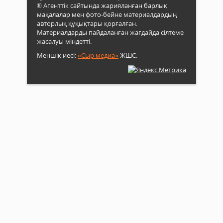
® Агенттік сайтында жарияланған барлық
ішкі
мақалалар мен фото-бейне материалдардың
тұра
авторлық құқықтары қорғалған.
мен
Материалдарды пайдаланған жағдайда сілтеме
хал
жасалуы міндетті.
әл-
ауқа
Меншік иесі:
«Сыр медиа»
ЖШС.
артт
бағыт