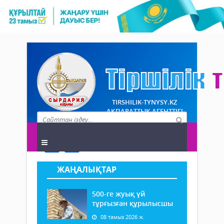
TIRSHILIK-TYNYSY.KZ
АҚПАРАТТЫҚ АГЕНТТІГІ
ЖАҢАЛЫҚТАР
500-ге жуық үй
тұрғызған құрылысшы
08 тамыз 2026 ж.