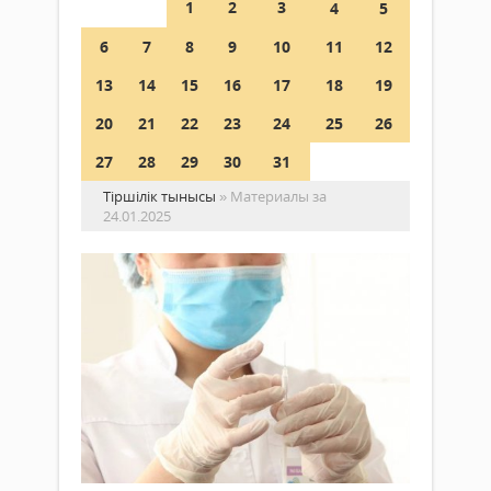
1
2
3
4
5
6
7
8
9
10
11
12
13
14
15
16
17
18
19
20
21
22
23
24
25
26
27
28
29
30
31
Тіршілік тынысы
» Материалы за
24.01.2025
Тұ
ау
ем
Қоғам
жо
24
Тұма
қаңтар
–
2025 ж.
бұл
290
бар
0
жаст
Толығырақ
адам