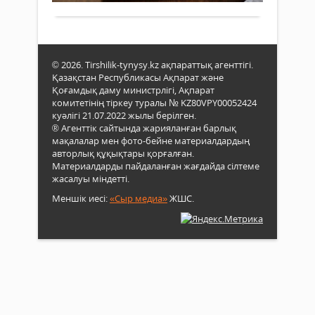
бой
Ішкі
мемл
ауди
депа
© 2026. Tirshilik-tynysy.kz ақпараттық агенттігі.
(бұд
Қазақстан Республикасы Ақпарат және
әрі
Қоғамдық даму министрлігі, Ақпарат
-
комитетінің тіркеу туралы № KZ80VPY00052424
Депа
куәлігі 21.07.2022 жылы берілген.
® Агенттік сайтында жарияланған барлық
облы
мақалалар мен фото-бейне материалдардың
көле
авторлық құқықтары қорғалған.
мемл
Материалдарды пайдаланған жағдайда сілтеме
саты
жасалуы міндетті.
алуд
ұйы
Меншік иесі:
«Сыр медиа»
ЖШС.
мен
тап
беру
тар
мемл
саты
алу
заң