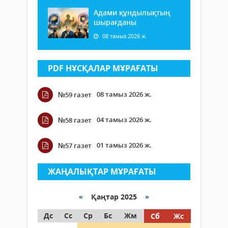
Адами құндылықтың
шырағданы
08 тамыз 2026 ж.
PDF НҰСҚАЛАР МҰРАҒАТЫ
08 тамыз 2026 ж.
№59 газет
04 тамыз 2026 ж.
№58 газет
01 тамыз 2026 ж.
№57 газет
ЖАҢАЛЫҚТАР МҰРАҒАТЫ
«
Қаңтар 2025
»
Дс
Сс
Ср
Бс
Жм
Сб
Жс