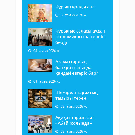
Құрыш қолды ана
08 тамыз 2026 ж.
Құрылыс саласы аудан
экономикасына серпін
берді
08 тамыз 2026 ж.
Азаматтардың
банкроттығында
қандай өзгеріс бар?
08 тамыз 2026 ж.
Шежірелі тарихтың
тамыры терең
08 тамыз 2026 ж.
Ақиқат таразысы –
«Абай жолында»
08 тамыз 2026 ж.