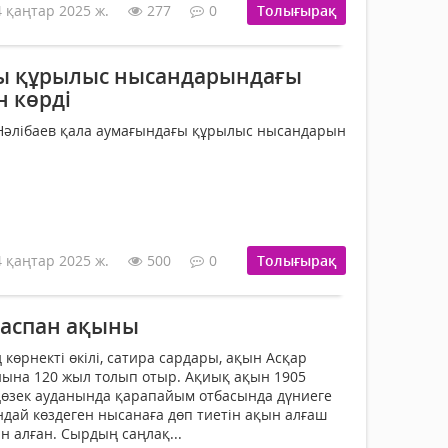
4 қаңтар 2025 ж.
277
0
Толығырақ
ы құрылыс нысандарындағы
 көрді
 Нәлібаев қала аумағындағы құрылыс нысандарын
4 қаңтар 2025 ж.
500
0
Толығырақ
даспан ақыны
 көрнекті өкілі, сатира сардары, ақын Асқар
нына 120 жыл толып отыр. Ақиық ақын 1905
ңөзек ауданында қарапайым отбасында дүниеге
ындай көздеген нысанаға дөп тиетін ақын алғаш
н алған. Сырдың саңлақ...