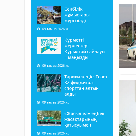
Сенбілік
жұмыстары
жүргізілді
09 тамыз 2026 ж.
Құрметті
жерлестер!
Құрылтай сайлауы
– маңызды
09 тамыз 2026 ж.
Тарихи жеңіс: Team
KZ фиджитал-
спорттан алтын
алды
09 тамыз 2026 ж.
«Жасыл ел» еңбек
жасақтарының
қатысуымен
09 тамыз 2026 ж.