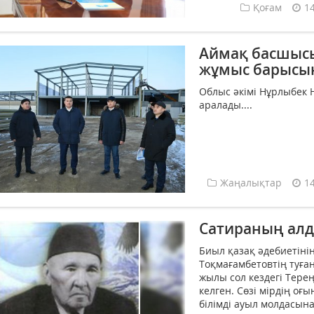
Қоғам
1
Аймақ басшыс
жұмыс барысын
Облыс әкімі Нұрлыбек
аралады....
Жаңалықтар
1
Сатираның ал
Биыл қазақ әдебиетінің
Тоқмағамбетовтің туға
жылы сол кездегі Тере
келген. Сөзі мірдің оғ
білімді ауыл молдасына