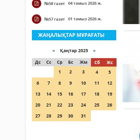
04 тамыз 2026 ж.
№58 газет
01 тамыз 2026 ж.
№57 газет
ЖАҢАЛЫҚТАР МҰРАҒАТЫ
«
Қаңтар 2025
»
Дс
Сс
Ср
Бс
Жм
Сб
Жс
1
2
3
4
5
6
7
8
9
10
11
12
13
14
15
16
17
18
19
20
21
22
23
24
25
26
27
28
29
30
31