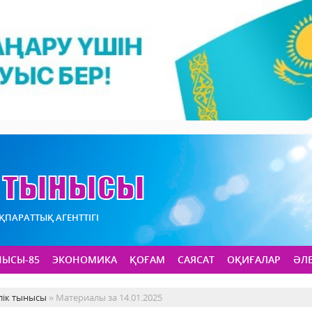
АҚПАРАТТЫҚ АГЕНТТІГІ
НЫСЫ-85
ЭКОНОМИКА
ҚОҒАМ
САЯСАТ
ОҚИҒАЛАР
ӘЛ
лік тынысы
» Материалы за 14.01.2025