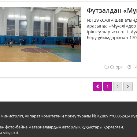
Футзалдан «Мұ
№129 Ә.Жәмішев атынд
арасында «Мұғалімдер
іріктеу жарысы өтті. А
беру ұйымдарынан 170 
Спорт
1
1
2
инистрлігі, Ақпарат комитетінің тіркеу туралы № KZ80VPY00052424 куә
мен фото-бейне материалдардың авторлық құқықтары қорғалған.
 міндетті.