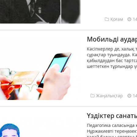
Қоғам
1
Мобильді ауда
Кәсіпкерлер де, халық 
сұрақтар туындауда. К
қабылдаудан бас тартс
шеттеткен тұрғындар ү
Жаңалықтар
1
Үздіктер сана
Педагогика саласында
Нұржакиевті тереңөзект
талай баланы спортқа б