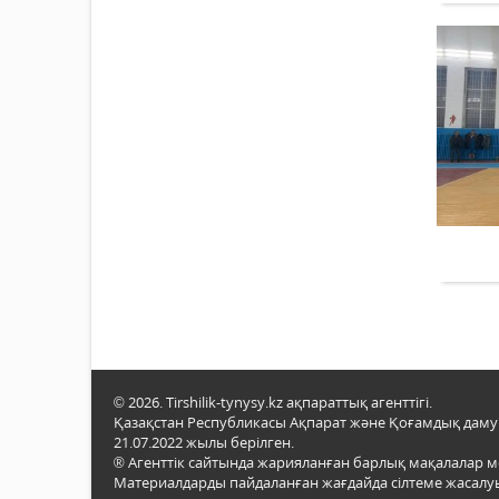
© 2026. Tirshilik-tynysy.kz ақпараттық агенттігі.
Қазақстан Республикасы Ақпарат және Қоғамдық даму м
21.07.2022 жылы берілген.
® Агенттік сайтында жарияланған барлық мақалалар 
Материалдарды пайдаланған жағдайда сілтеме жасалуы