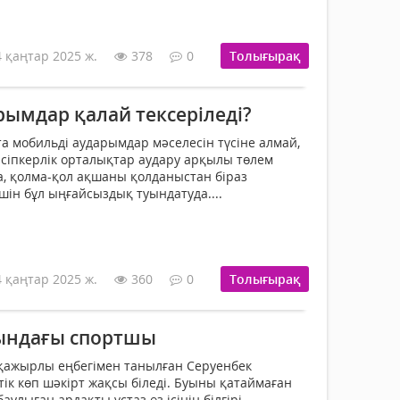
4 қаңтар 2025 ж.
378
0
Толығырақ
рымдар қалай тексеріледі?
та мобильді аударымдар мәселесін түсіне алмай,
әсіпкерлік орталықтар аудару арқылы төлем
а, қолма-қол ақшаны қолданыстан біраз
шін бұл ыңғайсыздық туындатуда....
4 қаңтар 2025 ж.
360
0
Толығырақ
тындағы спортшы
 қажырлы еңбегімен танылған Серуенбек
ік көп шәкірт жақсы біледі. Буыны қатаймаған
аулыған ардақты ұстаз өз ісінің білгірі