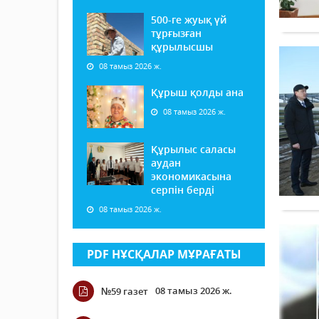
500-ге жуық үй
тұрғызған
құрылысшы
08 тамыз 2026 ж.
Құрыш қолды ана
08 тамыз 2026 ж.
Құрылыс саласы
аудан
экономикасына
серпін берді
08 тамыз 2026 ж.
PDF НҰСҚАЛАР МҰРАҒАТЫ
08 тамыз 2026 ж.
№59 газет