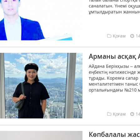
саналатын. Үнемі оқушы
ұмтылдыратын жанның 
Қоғам
1
Арманы асқақ 
Айдана Берікқызы – ал
еңбектің нәтижесінде ж
тұрады. Кореяға сапар 
менталитетімен таныс б
орталығындағы №210 мек
Қоғам
1
Көпбалалы жас