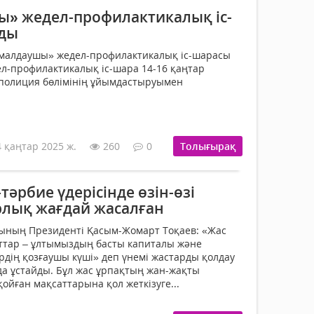
» жедел-профилактикалық іс-
лды
ымалдаушы» жедел-профилактикалық іс-шарасы
ел-профилактикалық іс-шара 14-16 қаңтар
полиция бөлімінің ұйымдастыруымен
4 қаңтар 2025 ж.
260
0
Толығырақ
тәрбие үдерісінде өзін-өзі
лық жағдай жасалған
сының Президенті Қасым-Жомарт Тоқаев: «Жас
маттар – ұлтымыздың басты капиталы және
рдің қозғаушы күші» деп үнемі жастарды қолдау
да ұстайды. Бұл жас ұрпақтың жан-жақты
ойған мақсаттарына қол жеткізуге...