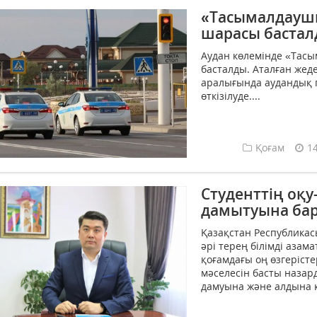
«Тасымалдаушы
шарасы баста
Аудан көлемінде «Тас
басталды. Аталған жед
аралығында аудандық 
өткізілуде....
Қоғам
1
Студенттің оқу-
дамытуына бар
Қазақстан Республика
әрі терең білімді аза
қоғамдағы оң өзгерісте
мәселесін басты назар
дамуына және алдына қ