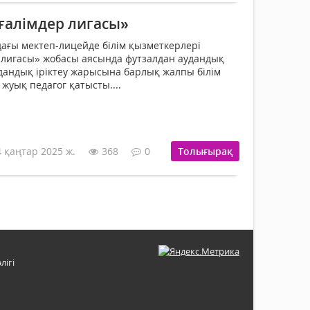
ғалімдер лигасы»
ағы мектеп-лицейде білім қызметкерлері
 лигасы» жобасы аясында футзалдан аудандық
удандық іріктеу жарысына барлық жалпы білім
жуық педагог қатысты....
4 қаңтар 2025 ж.
368
0
Толығырақ
лігі