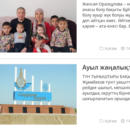
Жансая Оразқұлова – к
анасы болу бақыты бұ
болу ауыр жүк болуы 
деп айтқан емес. Өйтк
қария – ата-енесі бар. 
Қоғам
1
Ауыл жаңалық
ТҮН ТЫНЫШТЫҒЫ БАҚЫЛ
Жұмабеков түнгі уақыт
рейдке шығып, көпшілік
ауылдық округтің бірн
шоғырланатын орындар т
Қоғам
1