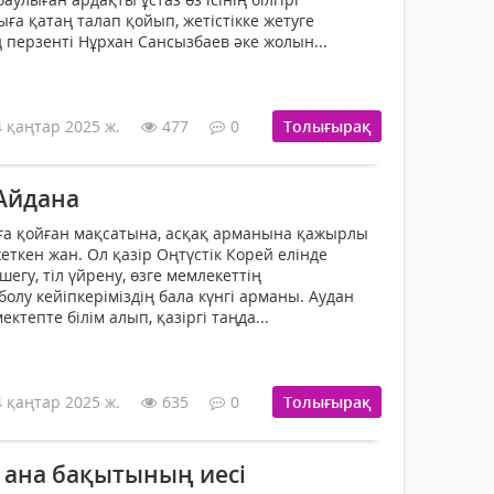
ға қатаң талап қойып, жетістікке жетуге
перзенті Нұрхан Сансызбаев әке жолын...
4 қаңтар 2025 ж.
477
0
Толығырақ
Айдана
ға қойған мақсатына, асқақ арманына қажырлы
еткен жан. Ол қазір Оңтүстік Корей елінде
шегу, тіл үйрену, өзге мемлекеттің
олу кейіпкеріміздің бала күнгі арманы. Аудан
тепте білім алып, қазіргі таңда...
4 қаңтар 2025 ж.
635
0
Толығырақ
 ана бақытының иесі