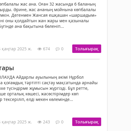
өпбалалы жас ана. Оған 32 жасында 6 баланың
йырды. Әрине, жас ананың мойнына көпбалалы
мүмкін. Дегенмен Жансая ешқашан «шаршадым»
ені оны қолдайтын жан жары мен қазыналы
Бүгінде ана бақытына бөленіп...
4 қаңтар 2025 ж.
674
0
Толығырақ
тары
АУДА Айдарлы ауылының әкімі Нұрбол
та қоғамдық тәртіпті сақтау мақсатында арнайы
ке түсіндірме жұмысын жүргізді. Бұл ретте,
еше орталық көшесі, жасөспірімдер көп
ексеріліп, елді мекен көлемінде...
4 қаңтар 2025 ж.
243
0
Толығырақ