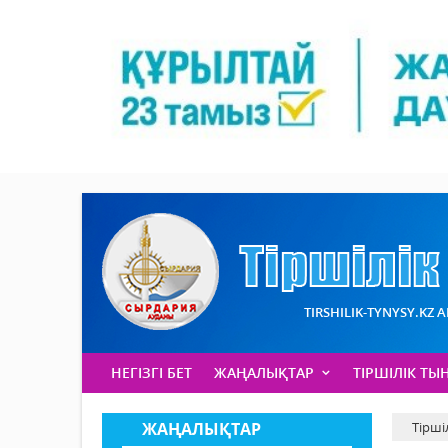
TIRSHILIK-TYNYSY.KZ 
НЕГІЗГІ БЕТ
ЖАҢАЛЫҚТАР
ТІРШІЛІК ТЫ
ЖАҢАЛЫҚТАР
Тірші