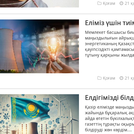
Қоғам
21 қ
Еліміз үшін тиі
Мемлекет басшысы биы
маңыздылығын айрықша 
энергетиканың Қазақст
қауіпсіздікті қамтамасы
тұтыну қарқыны жылдан
Қоғам
21 қ
Елдігімізді білд
Қазір елімізде маңызд
жайында бұқаралық ақп
айда өтетін бүкілхалы
газеттің тұрақты оқырм
білдіруді жөн көрдім....