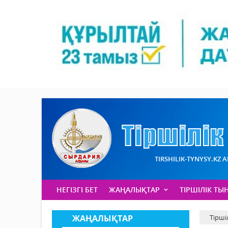
TIRSHILIK-TYNYSY.KZ 
НЕГІЗГІ БЕТ
ЖАҢАЛЫҚТАР
ТІРШІЛІК ТЫ
ЖАҢАЛЫҚТАР
Тірші