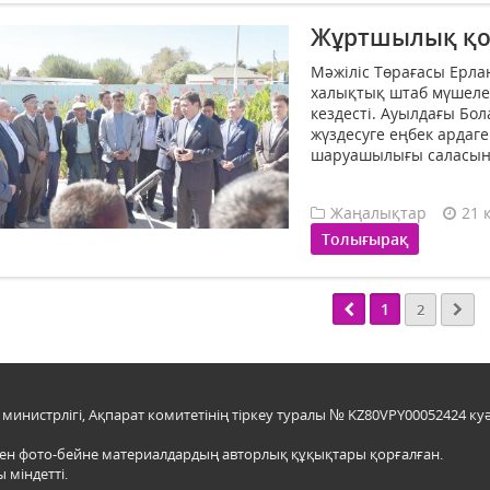
Жұртшылық қол
Мәжіліс Төрағасы Ерла
халықтық штаб мүшеле
кездесті. Ауылдағы Бол
жүздесуге еңбек ардаге
шаруашылығы саласының
Жаңалықтар
21 
Толығырақ
1
2
инистрлігі, Ақпарат комитетінің тіркеу туралы № KZ80VPY00052424 куә
мен фото-бейне материалдардың авторлық құқықтары қорғалған.
 міндетті.