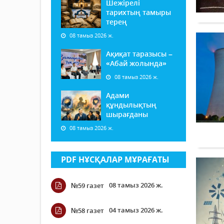
Шежірелі
тарихтың тамыры
терең
08 тамыз 2026 ж.
Ақиқат таразысы –
«Абай жолында»
08 тамыз 2026 ж.
Адами
құндылықтың
шырағданы
08 тамыз 2026 ж.
PDF НҰСҚАЛАР МҰРАҒАТЫ
08 тамыз 2026 ж.
№59 газет
04 тамыз 2026 ж.
№58 газет