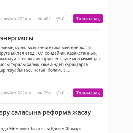
ыркүйек 2024 ж.
482
0
Толығырақ
 энергиясы
арының құрылысы энергетика мен өнеркәсіп
ыруға ықпал етеді. Ол сондай-ақ Қазақстанның
аманауи технологияларды енгізуге мол мүмкіндік
циясы туралы халық көкейіндегі сұрақтарға
ар жауабын ұсынатын боламыз....
ыркүйек 2024 ж.
794
0
Толығырақ
 беру саласына реформа жасау
ында Мемлекет басшысы Қасым-Жомарт