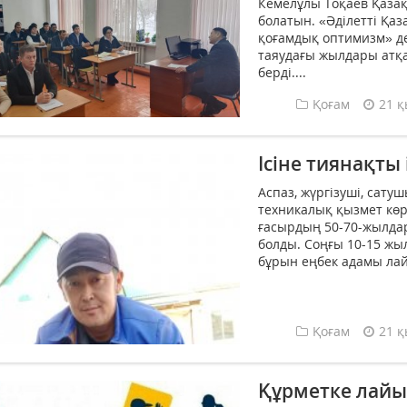
Кемелұлы Тоқаев Қазақ
болатын. «Әділетті Қаз
қоғамдық оптимизм» де
таяудағы жылдары атқ
берді....
Қоғам
21 қ
Ісіне тиянақты 
Аспаз, жүргізуші, сатуш
техникалық қызмет кө
ғасырдың 50-70-жылда
болды. Соңғы 10-15 жы
бұрын еңбек адамы лай
Қоғам
21 қ
Құрметке лайы