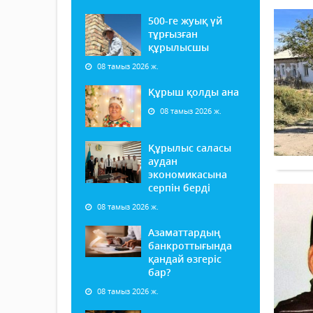
500-ге жуық үй
тұрғызған
құрылысшы
08 тамыз 2026 ж.
Құрыш қолды ана
08 тамыз 2026 ж.
Құрылыс саласы
аудан
экономикасына
серпін берді
08 тамыз 2026 ж.
Азаматтардың
банкроттығында
қандай өзгеріс
бар?
08 тамыз 2026 ж.