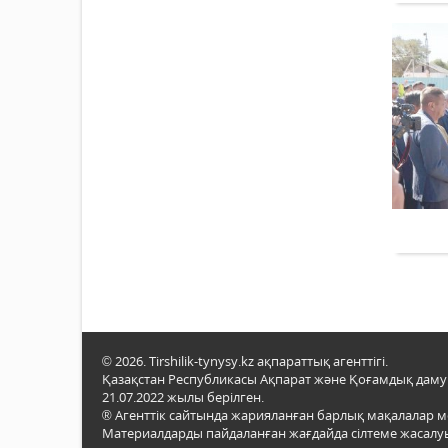
© 2026. Tirshilik-tynysy.kz ақпараттық агенттігі.
Қазақстан Республикасы Ақпарат және Қоғамдық даму м
21.07.2022 жылы берілген.
® Агенттік сайтында жарияланған барлық мақалалар 
Материалдарды пайдаланған жағдайда сілтеме жасалуы