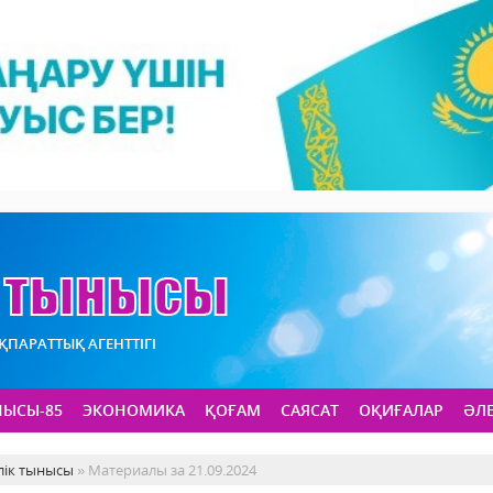
АҚПАРАТТЫҚ АГЕНТТІГІ
НЫСЫ-85
ЭКОНОМИКА
ҚОҒАМ
САЯСАТ
ОҚИҒАЛАР
ӘЛ
лік тынысы
» Материалы за 21.09.2024