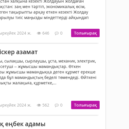
стан халқына кезекті Жолдау­ын жолдаған
ақстан: заң мен тәртіп, экономикалық өсім,
ген тақырыпты арқау еткен кезекті Жолдау
арылуы тиіс маңызды міндеттерді айқындап
ыркүйек 2024 ж.
646
0
Толығырақ
іскер азамат
ы, сылақшы, сырлау­шы, ұста, механик, электрик,
рсетуші – жұмысшы мамандықтар. Өткен
ры жұмысшы мамандыққа деген құрмет ерекше
лда бұл мамандықтың беделі төмендеді. Өйткені
ықты жалақыға, құрметке,...
ыркүйек 2024 ж.
562
0
Толығырақ
қ еңбек адамы