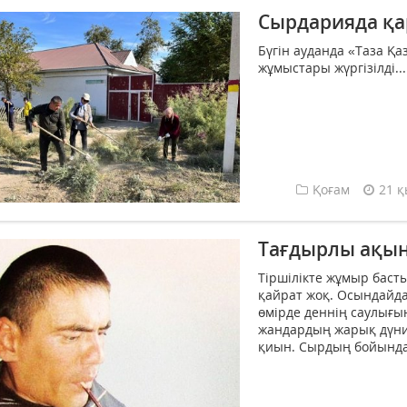
Сырдарияда қар
Бүгін ауданда «Таза Қа
жұмыстары жүргізілді...
Қоғам
21 қ
Тағдырлы ақ
Тіршілікте жұмыр бас
қайрат жоқ. Осындайда 
өмірде деннің саулығын
жандардың жарық дүние
қиын. Сырдың бойында 