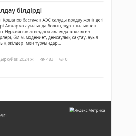
дау білдірді
н Қошанов бастаған АЭС салуды қолдау жөніндегі
рі Ақжарма ауы­лында болып, жұртшылықпен
ат Нұрсейітов атындағы аллеяда өткізілген
рлері, білім, мәдениет, денсаулық сақтау, ауыл
 өкілдері мен тұрғындар...
қыркүйек 2024 ж.
483
0
лігі