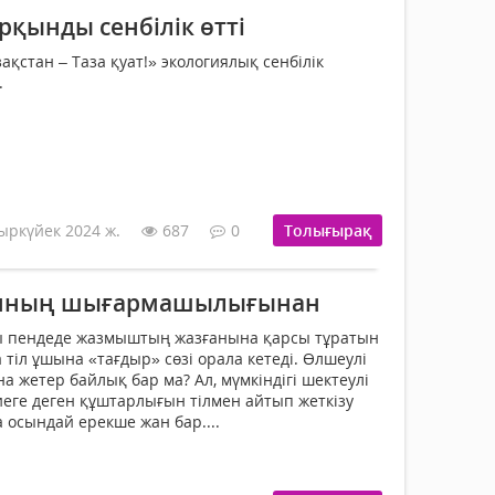
қынды сенбілік өтті
зақстан – Таза қуат!» экологиялық сенбілік
.
ыркүйек 2024 ж.
687
0
Толығырақ
ынның шығармашылығынан
ты пендеде жазмыштың жазғанына қарсы тұратын
тіл ұшына «тағдыр» сөзі орала кетеді. Өлшеулі
а жетер байлық бар ма? Ал, мүмкіндігі шектеулі
ге деген құштарлығын тілмен айтып жеткізу
осындай ерекше жан бар....