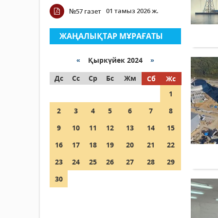
01 тамыз 2026 ж.
№57 газет
ЖАҢАЛЫҚТАР МҰРАҒАТЫ
«
Қыркүйек 2024
»
Дс
Сс
Ср
Бс
Жм
Сб
Жс
1
2
3
4
5
6
7
8
9
10
11
12
13
14
15
16
17
18
19
20
21
22
23
24
25
26
27
28
29
30