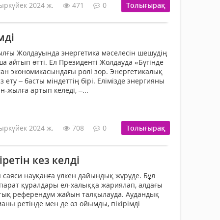
ыркүйек 2024 ж.
471
0
Толығырақ
мді
лғы Жолдауында энергетика мәселесін шешудің
айтып өтті. Ел Президенті Жолдауда «Бүгінде
ан экономикасындағы рөлі зор. Энергетикалық
з ету – басты міндеттің бірі. Елімізде энергияны
-жылға артып келеді, –...
ыркүйек 2024 ж.
708
0
Толығырақ
іретін кез келді
ы саяси науқанға үлкен дайындық жүруде. Бұл
арат құралдары ел-халыққа жария­лап, алдағы
қтық референдум жайын талқылауда. Аудандық
аны ретінде мен де өз ойымды, пікірімді