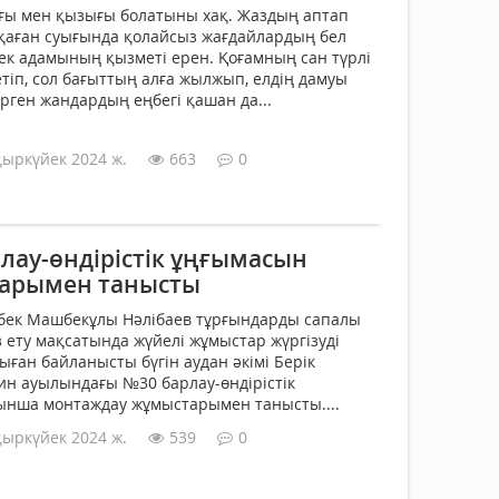
ғы мен қызығы болатыны хақ. Жаздың аптап
қаған суығында қолайсыз жағдайлардың бел
ек адамының қызметі ерен. Қоғамның сан түрлі
тіп, сол бағыттың алға жылжып, елдің дамуы
рген жандардың еңбегі қашан да...
қыркүйек 2024 ж.
663
0
рлау-өндірістік ұңғымасын
тарымен танысты
ек Машбекұлы Нәлібаев тұрғындарды сапалы
 ету мақсатында жүйелі жұмыстар жүргізуді
ған байланысты бүгін аудан әкімі Берік
н ауылындағы №30 барлау-өндірістік
ынша монтаждау жұмыстарымен танысты....
қыркүйек 2024 ж.
539
0