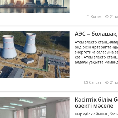
Қоғам
21 қ
АЭС – болашақ
Атом электр станциял
өндірісін әртараптанд
энергетика саласына з
көзі. Атом электр стан
алдағы уақытта маманд
Саясат
21 қ
Кәсіптік білім
өзекті мәселе
Қыркүйек айының бас