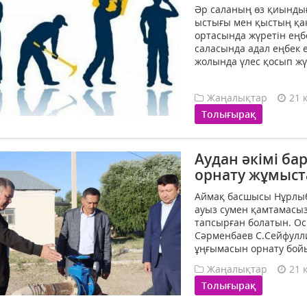
Әр саланың өз қиынды
ыстығы мен қыстың қа
ортасында жүретін еңб
саласында адал еңбек е
жолында үлес қосып жү
Жаңалықтар
21 
Толығырақ
Аудан әкімі ба
орнату жұмыс
Аймақ басшысы Нұрлыб
ауыз сумен қамтамасыз
тапсырған болатын. Осы
Сәрменбаев С.Сейфулли
ұңғымасын орнату бой
Жаңалықтар
21 
Толығырақ