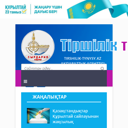
TIRSHILIK-TYNYSY.KZ
АҚПАРАТТЫҚ АГЕНТТІГІ
ЖАҢАЛЫҚТАР
Қазақстандықтар
Құрылтай сайлауынан
жақсылық