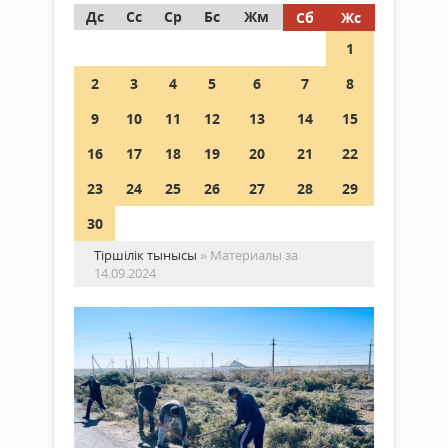
Дс
Сс
Ср
Бс
Жм
Сб
Жс
1
2
3
4
5
6
7
8
9
10
11
12
13
14
15
16
17
18
19
20
21
22
23
24
25
26
27
28
29
30
Тіршілік тынысы
» Материалы за
14.09.2024
Сен
–
ба
Қоғам
ор
14
іс
қыркүйек
2024 ж.
Бүгі