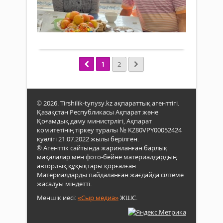
2024 ж.
Сыр
тең
апп
578
аға
келе
қызм
0
ұрпа
ешт
қаты
пен
Толығырақ
жоқ»
орта
Бұл
буы
зам
өкіл
1
2
заңғ
ауд
жаз
бай
Әбіш
тұрғ
Кекі
Олег
ана
© 2026. Tirshilik-tynysy.kz ақпараттық агенттігі.
Ким
тура
Қазақстан Республикасы Ақпарат және
мен
Қоғамдық даму министрлігі, Ақпарат
тебір
Люб
комитетінің тіркеу туралы № KZ80VPY00052424
екен
Став
куәлігі 21.07.2022 жылы берілген.
Иә,
есім
® Агенттік сайтында жарияланған барлық
арда
жақ
мақалалар мен фото-бейне материалдардың
да
білед
авторлық құқықтары қорғалған.
аяу­
Олег
Материалдарды пайдаланған жағдайда сілтеме
лы
Алек
жасалуы міндетті.
ана
ауд
бар
Меншік иесі:
«Сыр медиа»
ЖШС.
пол
құрм
бөлі
лайы
қызм