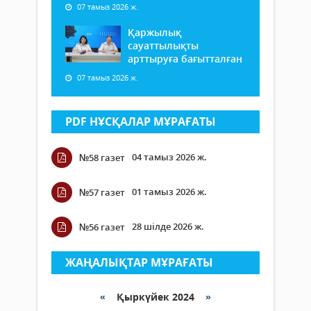
07 тамыз 2026 ж.
Қаржылық
сауаттылықты
арттыруға бағытталған
07 тамыз 2026 ж.
PDF НҰСҚАЛАР МҰРАҒАТЫ
04 тамыз 2026 ж.
№58 газет
01 тамыз 2026 ж.
№57 газет
28 шілде 2026 ж.
№56 газет
ЖАҢАЛЫҚТАР МҰРАҒАТЫ
«
Қыркүйек 2024
»