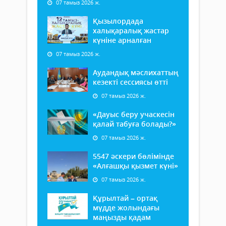
07 тамыз 2026 ж.
Қызылордада
халықаралық жастар
күніне арналған
07 тамыз 2026 ж.
Аудандық мәслихаттың
кезекті сессиясы өтті
07 тамыз 2026 ж.
«Дауыс беру учаскесін
қалай табуға болады?»
07 тамыз 2026 ж.
5547 әскери бөлімінде
«Алғашқы қызмет күні»
07 тамыз 2026 ж.
Құрылтай – ортақ
мүдде жолындағы
маңызды қадам