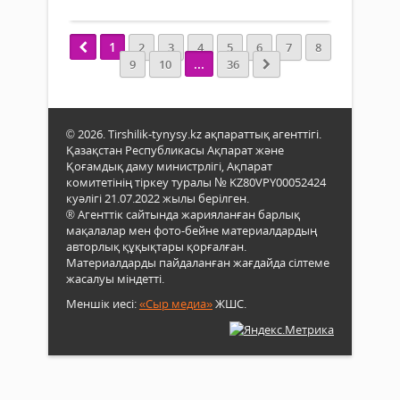
Жаң
2024
1
2
3
4
5
6
7
8
2025
...
9
10
36
оқу
жыл
Қаза
3,9
© 2026. Tirshilik-tynysy.kz ақпараттық агенттігі.
млн-
Қазақстан Республикасы Ақпарат және
нан
Қоғамдық даму министрлігі, Ақпарат
аста
комитетінің тіркеу туралы № KZ80VPY00052424
оқу
куәлігі 21.07.2022 жылы берілген.
мект
® Агенттік сайтында жарияланған барлық
бара
мақалалар мен фото-бейне материалдардың
оны
авторлық құқықтары қорғалған.
352
Материалдарды пайдаланған жағдайда сілтеме
мың
жасалуы міндетті.
–
Меншік иесі:
«Сыр медиа»
ЖШС.
бірі
сын
оқуш
деп
хаба
BAQ.K