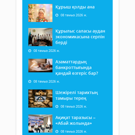
Құрыш қолды ана
08 тамыз 2026 ж.
Құрылыс саласы аудан
экономикасына серпін
берді
08 тамыз 2026 ж.
Азаматтардың
банкроттығында
қандай өзгеріс бар?
08 тамыз 2026 ж.
Шежірелі тарихтың
тамыры терең
08 тамыз 2026 ж.
Ақиқат таразысы –
«Абай жолында»
08 тамыз 2026 ж.