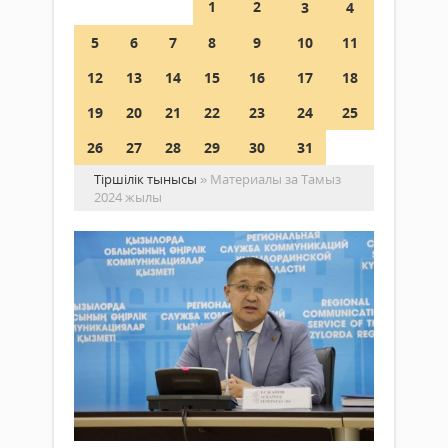
1
2
3
4
5
6
7
8
9
10
11
12
13
14
15
16
17
18
19
20
21
22
23
24
25
26
27
28
29
30
31
Тіршілік тынысы
» Материалы за Тамыз
2024 жылы
1
қы
–
біл
Қоғам
күн
31 тамыз
2024 ж.
1
461
қырк
0
–
әр
Толығырақ
адам