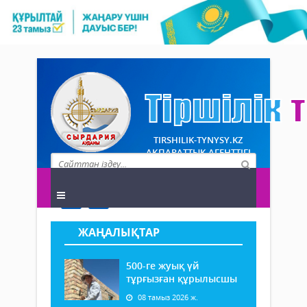
TIRSHILIK-TYNYSY.KZ
АҚПАРАТТЫҚ АГЕНТТІГІ
ЖАҢАЛЫҚТАР
500-ге жуық үй
тұрғызған құрылысшы
08 тамыз 2026 ж.