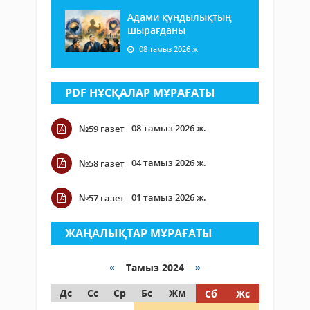
Адами құндылықтың
шырағданы
08 тамыз 2026 ж.
PDF НҰСҚАЛАР МҰРАҒАТЫ
08 тамыз 2026 ж.
№59 газет
04 тамыз 2026 ж.
№58 газет
01 тамыз 2026 ж.
№57 газет
ЖАҢАЛЫҚТАР МҰРАҒАТЫ
«
Тамыз 2024
»
Дс
Сс
Ср
Бс
Жм
Сб
Жс