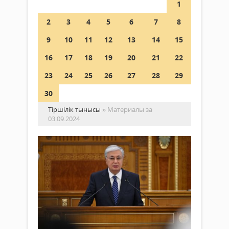
1
2
3
4
5
6
7
8
9
10
11
12
13
14
15
16
17
18
19
20
21
22
23
24
25
26
27
28
29
30
Тіршілік тынысы
» Материалы за
03.09.2024
Тәу
елі
бо
–
Жаңалықтар
біз
03
қо
қыркүйек
2024 ж.
Мем
159
0
бас