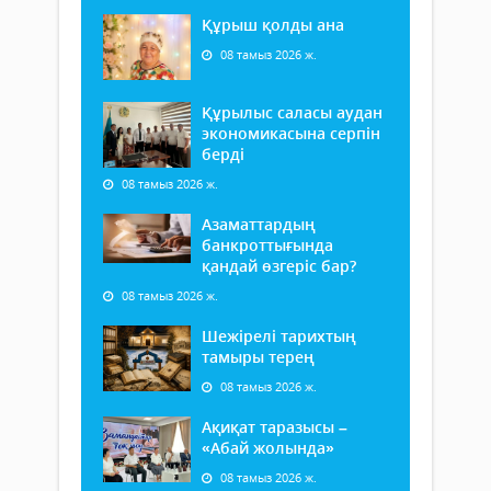
Құрыш қолды ана
08 тамыз 2026 ж.
Құрылыс саласы аудан
экономикасына серпін
берді
08 тамыз 2026 ж.
Азаматтардың
банкроттығында
қандай өзгеріс бар?
08 тамыз 2026 ж.
Шежірелі тарихтың
тамыры терең
08 тамыз 2026 ж.
Ақиқат таразысы –
«Абай жолында»
08 тамыз 2026 ж.