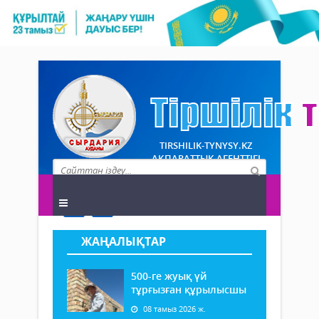
TIRSHILIK-TYNYSY.KZ
АҚПАРАТТЫҚ АГЕНТТІГІ
ЖАҢАЛЫҚТАР
500-ге жуық үй
тұрғызған құрылысшы
08 тамыз 2026 ж.