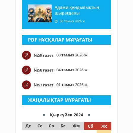
Адами құндылықтың
шырағданы
08 тамыз 2026 ж.
PDF НҰСҚАЛАР МҰРАҒАТЫ
08 тамыз 2026 ж.
№59 газет
04 тамыз 2026 ж.
№58 газет
01 тамыз 2026 ж.
№57 газет
ЖАҢАЛЫҚТАР МҰРАҒАТЫ
«
Қыркүйек 2024
»
Дс
Сс
Ср
Бс
Жм
Сб
Жс