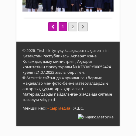
Білі
бар.
отба
күні
Толығырақ
Ядр
«Жіг
жекс
сын
отба
тұсп
зард
ата
тұс
тарт
мара
1
2
келді
жылд
Десе
жыл
де
қата
жаң
сире
© 2026. Tirshilik-tynysy.kz ақпараттық агенттігі.
оқу
бара
Қазақстан Республикасы Ақпарат және
жыл
жатқ
Қоғамдық даму министрлігі, Ақпарат
баст
азам
комитетінің тіркеу туралы № KZ80VPY00052424
орай
бүгі
куәлігі 21.07.2022 жылы берілген.
бар
арда
® Агенттік сайтында жарияланған барлық
білім
мақалалар мен фото-бейне материалдардың
кезе
беру
авторлық құқықтары қорғалған.
жетк
ұйы
Материалдарды пайдаланған жағдайда сілтеме
Адам
салт
жасалуы міндетті.
бала
іс-
зор
Меншік иесі:
«Сыр медиа»
ЖШС.
шар
қауі
өткізі
төнд
пол
ауы
бетп