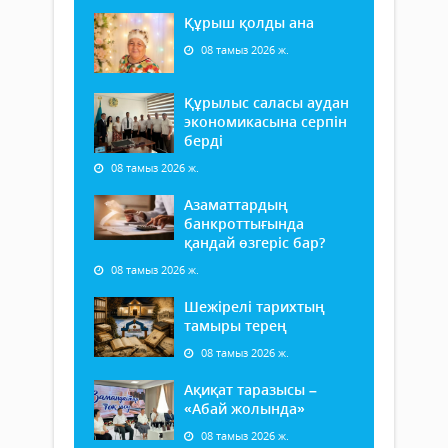
Құрыш қолды ана
08 тамыз 2026 ж.
Құрылыс саласы аудан
экономикасына серпін
берді
08 тамыз 2026 ж.
Азаматтардың
банкроттығында
қандай өзгеріс бар?
08 тамыз 2026 ж.
Шежірелі тарихтың
тамыры терең
08 тамыз 2026 ж.
Ақиқат таразысы –
«Абай жолында»
08 тамыз 2026 ж.