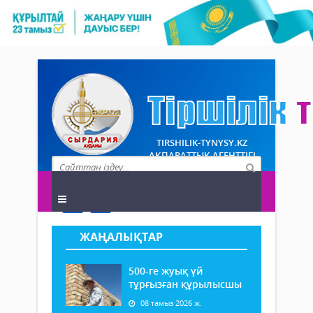
TIRSHILIK-TYNYSY.KZ
АҚПАРАТТЫҚ АГЕНТТІГІ
ЖАҢАЛЫҚТАР
500-ге жуық үй
тұрғызған құрылысшы
08 тамыз 2026 ж.