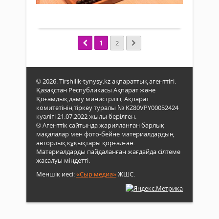
Қасы
ші
сала
әкімі
Жом
Толығырақ
Дүни
өкіл
Мей
Тоқа
Көшп
кезде
Шерм
баст
ойы
Кезд
қолғ
аясы
бар
1
2
алын
тоғы
халы
«Жа
алғ
шта
мект
ойы
мүше
ұлтт
9.09
С.Сә
© 2026. Tirshilik-tynysy.kz ақпараттық агенттігі.
жоб
күні
Е.Ж
Қазақстан Республикасы Ақпарат және
аясы
09:0
жән
Қоғамдық даму министрлігі, Ақпарат
Жан
саға
А.Иб
комитетінің тіркеу туралы № KZ80VPY00052424
баты
баст
сала
куәлігі 21.07.2022 жылы берілген.
Ойы
® Агенттік сайтында жарияланған барлық
өкіл
алғ
мақалалар мен фото-бейне материалдардың
АЭС
жүрі
авторлық құқықтары қорғалған.
салу
«Ду
Материалдарды пайдаланған жағдайда сілтеме
қолд
қона
жасалуы міндетті.
бой
үйін
ауда
Меншік иесі:
«Сыр медиа»
ЖШС.
9
халы
тақт
шта
9
құры
ұяш
түрл
9
сала