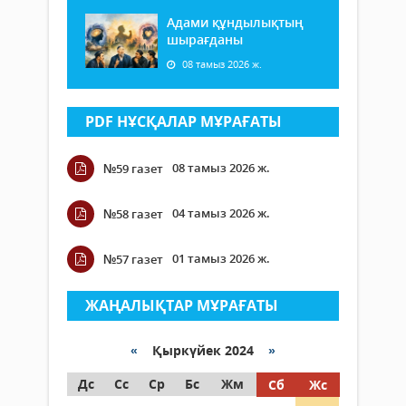
Адами құндылықтың
шырағданы
08 тамыз 2026 ж.
PDF НҰСҚАЛАР МҰРАҒАТЫ
08 тамыз 2026 ж.
№59 газет
04 тамыз 2026 ж.
№58 газет
01 тамыз 2026 ж.
№57 газет
ЖАҢАЛЫҚТАР МҰРАҒАТЫ
«
Қыркүйек 2024
»
Дс
Сс
Ср
Бс
Жм
Сб
Жс