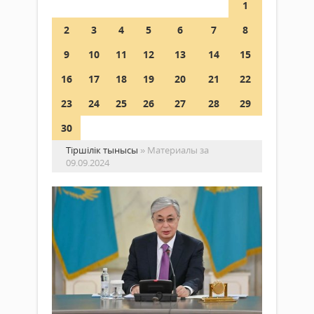
1
2
3
4
5
6
7
8
9
10
11
12
13
14
15
16
17
18
19
20
21
22
23
24
25
26
27
28
29
30
Тіршілік тынысы
» Материалы за
09.09.2024
Жо
–
ел
да
Жаңалықтар
ер
09
сер
қыркүйек
бе
2024 ж.
304
0
Мем