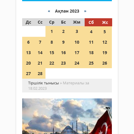
«
Ақпан 2023
»
Дс
Сс
Ср
Бс
Жм
Сб
Жс
1
2
3
4
5
6
7
8
9
10
11
12
13
14
15
16
17
18
19
20
21
22
23
24
25
26
27
28
Тіршілік тынысы
» Материалы за
18.02.2023
Тү
же
сіл
са
Әлем
әсе
18 ақпан