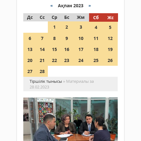
«
Ақпан 2023
»
Дс
Сс
Ср
Бс
Жм
Сб
Жс
1
2
3
4
5
6
7
8
9
10
11
12
13
14
15
16
17
18
19
20
21
22
23
24
25
26
27
28
Тіршілік тынысы
» Материалы за
28.02.2023
Ба
ба
ор
тұ
Қоғам
же
28 ақпан
мә
2023 ж.