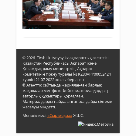
Жаңалықтар
өтт
бокс
23 ақпан
хал
2023 ж.
Бүгі
«Стр
606
0
облы
турн
Толығырақ
әкімі
алғ
Нұрл
жекп
Нәлі
жегі
төра
қар
Қыз
нока
обл
жеңді
© 2026. Tirshilik-tynysy.kz ақпараттық агенттігі.
әкімд
Қазақстан Республикасы Ақпарат және
жан
Қоғамдық даму министрлігі, Ақпарат
терр
комитетінің тіркеу туралы № KZ80VPY00052424
қар
куәлігі 21.07.2022 жылы берілген.
облы
® Агенттік сайтында жарияланған барлық
ком
мақалалар мен фото-бейне материалдардың
оты
авторлық құқықтары қорғалған.
өтті..
Материалдарды пайдаланған жағдайда сілтеме
жасалуы міндетті.
Меншік иесі:
«Сыр медиа»
ЖШС.