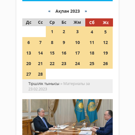
«
Ақпан 2023
»
Дс
Сс
Ср
Бс
Жм
Сб
Жс
1
2
3
4
5
6
7
8
9
10
11
12
13
14
15
16
17
18
19
20
21
22
23
24
25
26
27
28
Тіршілік тынысы
» Материалы за
23.02.2023
Пр
«Қ
АҚ
ба
тө
Жаңалықтар