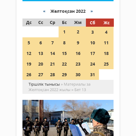
«
Желтоқсан 2022
»
Дс
Сс
Ср
Бс
Жм
Сб
Жс
1
2
3
4
5
6
7
8
9
10
11
12
13
14
15
16
17
18
19
20
21
22
23
24
25
26
27
28
29
30
31
Тіршілік тынысы
» Материалы за
Желтоқсан 2022 жылы » Бет 13
Әс
ме
ку
Қоғам
ан
21
бе
желтоқсан