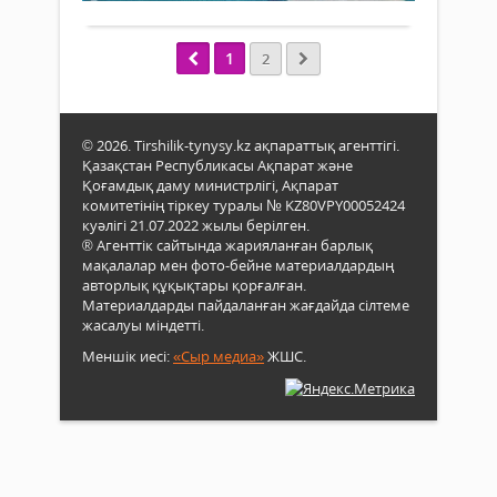
мән
орна
мақс
беріл
әрбі
–
Бізд
елді
1
2
бірт
елде
меке
ұлт
де
тари
болу.
спор
тере
сал
жаты
© 2026. Tirshilik-tynysy.kz ақпараттық агенттігі.
өсіп-
«Бол
Қазақстан Республикасы Ақпарат және
өрке
бағд
Қоғамдық даму министрлігі, Ақпарат
руха
комитетінің тіркеу туралы № KZ80VPY00052424
жаңғ
куәлігі 21.07.2022 жылы берілген.
бағд
® Агенттік сайтында жарияланған барлық
негі
мақалалар мен фото-бейне материалдардың
көпш
авторлық құқықтары қорғалған.
туға
Материалдарды пайдаланған жағдайда сілтеме
өлке
жасалуы міндетті.
құн
Меншік иесі:
«Сыр медиа»
ЖШС.
мұр
кеңі
дәрі
жөн.
Жерг
бас
бай