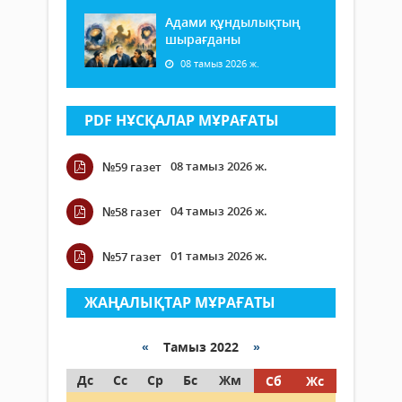
Адами құндылықтың
шырағданы
08 тамыз 2026 ж.
PDF НҰСҚАЛАР МҰРАҒАТЫ
08 тамыз 2026 ж.
№59 газет
04 тамыз 2026 ж.
№58 газет
01 тамыз 2026 ж.
№57 газет
ЖАҢАЛЫҚТАР МҰРАҒАТЫ
«
Тамыз 2022
»
Дс
Сс
Ср
Бс
Жм
Сб
Жс