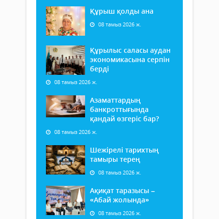
Құрыш қолды ана
08 тамыз 2026 ж.
Құрылыс саласы аудан
экономикасына серпін
берді
08 тамыз 2026 ж.
Азаматтардың
банкроттығында
қандай өзгеріс бар?
08 тамыз 2026 ж.
Шежірелі тарихтың
тамыры терең
08 тамыз 2026 ж.
Ақиқат таразысы –
«Абай жолында»
08 тамыз 2026 ж.