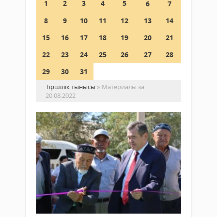
1
2
3
4
5
6
7
8
9
10
11
12
13
14
15
16
17
18
19
20
21
22
23
24
25
26
27
28
29
30
31
Тіршілік тынысы
» Материалы за
20.08.2022
Жа
ны
–
жа
ны
Жаңалықтар
20 тамыз
Обл
2022 ж.
әкімі
750
0
Н.Нә
өтке
Толығырақ
айда