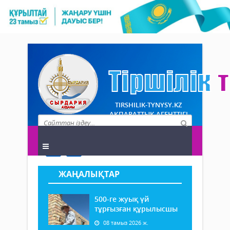
TIRSHILIK-TYNYSY.KZ
АҚПАРАТТЫҚ АГЕНТТІГІ
ЖАҢАЛЫҚТАР
500-ге жуық үй
тұрғызған құрылысшы
08 тамыз 2026 ж.