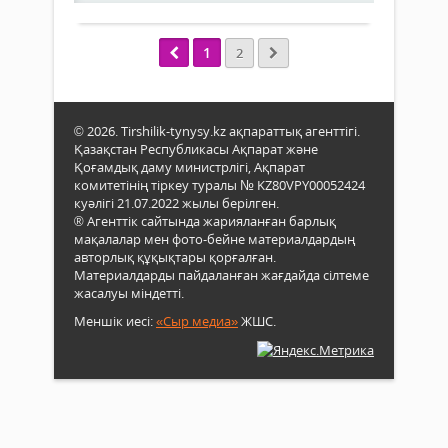
жол»
Конс
акци
кү­
аясы
1
2
німе
көпб
шын
аз
жү­
қамт
рект
етіл
құтт
© 2026. Tirshilik-tynysy.kz ақпараттық агенттігі.
отба
тайм
Қазақстан Республикасы Ақпарат және
шық
Қоғамдық даму министрлігі, Ақпарат
оқуш
комитетінің тіркеу туралы № KZ80VPY00052424
қуа
куәлігі 21.07.2022 жылы берілген.
® Агенттік сайтында жарияланған барлық
сый­
мақалалар мен фото-бейне материалдардың
лады.
авторлық құқықтары қорғалған.
Материалдарды пайдаланған жағдайда сілтеме
жасалуы міндетті.
Меншік иесі:
«Сыр медиа»
ЖШС.