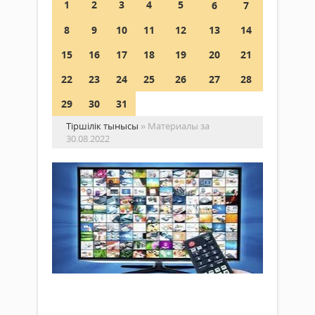
1
2
3
4
5
6
7
8
9
10
11
12
13
14
15
16
17
18
19
20
21
22
23
24
25
26
27
28
29
30
31
Тіршілік тынысы
» Материалы за
30.08.2022
«D
T2
дег
не
жә
Жаңалықтар
он
30 тамыз
қа
2022 ж.
іск
437
0
қо
Толығырақ