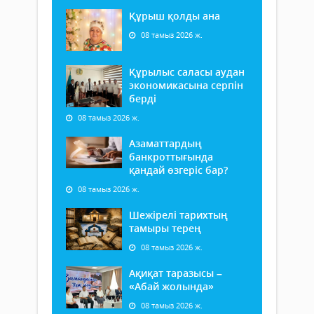
Құрыш қолды ана
08 тамыз 2026 ж.
Құрылыс саласы аудан
экономикасына серпін
берді
08 тамыз 2026 ж.
Азаматтардың
банкроттығында
қандай өзгеріс бар?
08 тамыз 2026 ж.
Шежірелі тарихтың
тамыры терең
08 тамыз 2026 ж.
Ақиқат таразысы –
«Абай жолында»
08 тамыз 2026 ж.