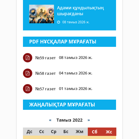
Адами құндылықтың
шырағданы
08 тамыз 2026 ж.
PDF НҰСҚАЛАР МҰРАҒАТЫ
08 тамыз 2026 ж.
№59 газет
04 тамыз 2026 ж.
№58 газет
01 тамыз 2026 ж.
№57 газет
ЖАҢАЛЫҚТАР МҰРАҒАТЫ
«
Тамыз 2022
»
Дс
Сс
Ср
Бс
Жм
Сб
Жс