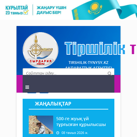
TIRSHILIK-TYNYSY.KZ
АҚПАРАТТЫҚ АГЕНТТІГІ
ЖАҢАЛЫҚТАР
500-ге жуық үй
тұрғызған құрылысшы
08 тамыз 2026 ж.