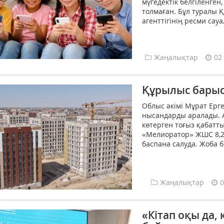
мүгедектік белгіленген
толмаған. Бұл туралы Қ
агенттігінің ресми сау
Жаңалықтар
02
Құрылыс барыс
Облыс әкімі Мұрат Ерг
нысандарды аралады. 
көтерген тоғыз қабатты
«Мелиоратор» ЖШС 8,2 
баспана салуда. Жоба 
Жаңалықтар
0
«Кітап оқы да,