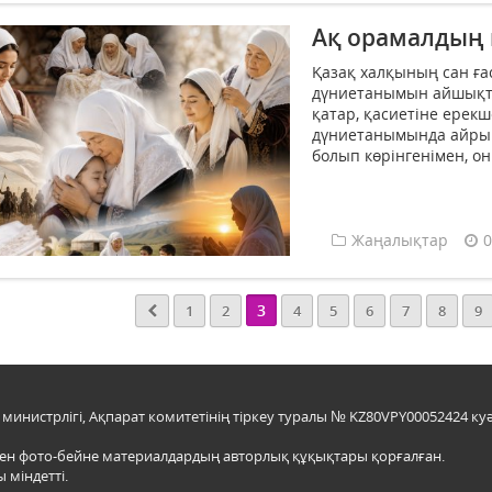
Ақ орамалдың 
Қазақ халқының сан ға
дүниетанымын айшықта
қатар, қасиетіне ерек
дүниетанымында айрық
болып көрінгенімен, он
Жаңалықтар
0
3
1
2
4
5
6
7
8
9
инистрлігі, Ақпарат комитетінің тіркеу туралы № KZ80VPY00052424 куә
мен фото-бейне материалдардың авторлық құқықтары қорғалған.
 міндетті.