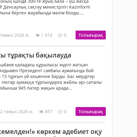
, оның ішінде 300-ге жуық бала – үш жасқа
Р Денсаулық сақтау министрлігі Kazinform
алына берген жауабында мәлім болды....
 тамыз 2026 ж.
1 014
0
Толығырақ
ы тұрақты бақылауда
ешбаев қаладағы құрылысы жүріп жатқан
Алдымен Президент саябағы аумағында бой
 15 тұрғын үй кешеніне барды. Бас мердігер
гектар аумаққа тұрғындарға жайлы әрі сапалы
бойынша 945 пәтер жақын арада...
2 тамыз 2026 ж.
857
0
Толығырақ
 кемелден!» көркем әдебиет оқу