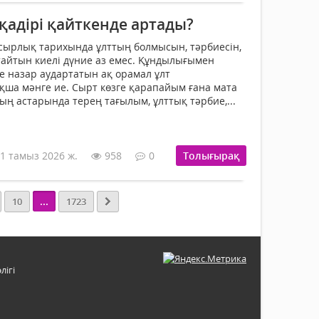
қадірі қайткенде артады?
сырлық тарихында ұлттың болмысын, тәрбиесін,
йтын киелі дүние аз емес. Құндылығымен
ше назар аудартатын ақ орамал ұлт
ша мәнге ие. Сырт көзге қарапайым ғана мата
ың астарында терең тағылым, ұлттық тәрбие,...
1 тамыз 2026 ж.
958
0
Толығырақ
...
10
1723
лігі