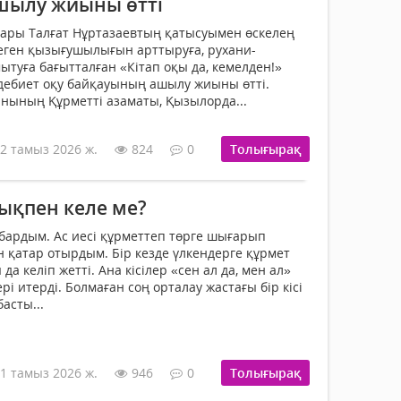
шылу жиыны өтті
сары Талғат Нұртазаевтың қатысуымен өскелең
деген қызығушылығын арттыруға, рухани-
ытуға бағытталған «Кітап оқы да, кемелден!»
әдебиет оқу байқауының ашылу жиыны өтті.
нының Құрметті азаматы, Қызылорда...
2 тамыз 2026 ж.
824
0
Толығырақ
ықпен келе ме?
бардым. Ас иесі құрметтеп төрге шығарып
н қатар отырдым. Бір кезде үлкендерге құрмет
да келіп жетті. Ана кісілер «сен ал да, мен ал»
ері итерді. Болмаған соң орталау жастағы бір кісі
асты...
1 тамыз 2026 ж.
946
0
Толығырақ