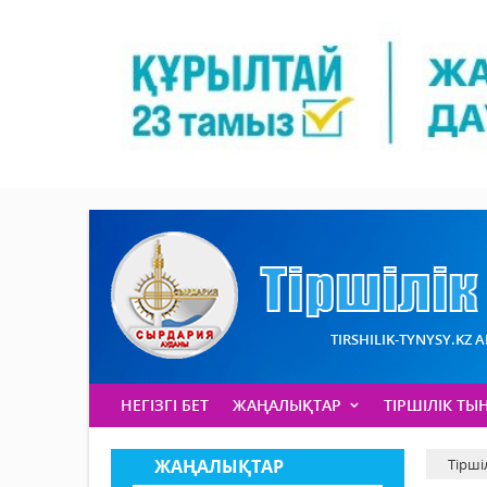
TIRSHILIK-TYNYSY.KZ 
НЕГІЗГІ БЕТ
ЖАҢАЛЫҚТАР
ТІРШІЛІК ТЫ
ЖАҢАЛЫҚТАР
Тірші