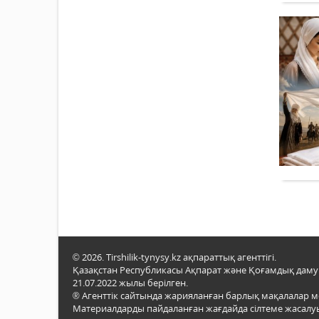
© 2026. Tirshilik-tynysy.kz ақпараттық агенттігі.
Қазақстан Республикасы Ақпарат және Қоғамдық даму м
21.07.2022 жылы берілген.
® Агенттік сайтында жарияланған барлық мақалалар 
Материалдарды пайдаланған жағдайда сілтеме жасалуы