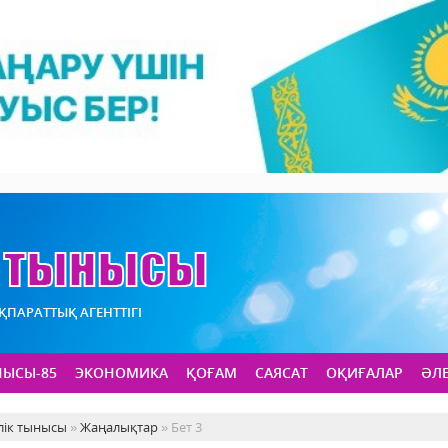
АҚПАРАТТЫҚ АГЕНТТІГІ
НЫСЫ-85
ЭКОНОМИКА
ҚОҒАМ
САЯСАТ
ОҚИҒАЛАР
ӘЛ
лік тынысы
»
Жаңалықтар
» Бет 3