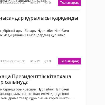
арбаздары арнайы қатысып,...
3 тамыз 2026 ж.
687
0
Толығырақ
нысандар құрылысы қарқынды
ң бірінші орынбасары Нұрлыбек Нәлібаев
ғы медициналық нысандардың құрылыс
3 тамыз 2026 ж.
719
0
Толығырақ
аңа Президенттік кітапхана
тр салынуда
ң бірінші орынбасары Нұрлыбек Нәлібаев
ағында салынып жатқан еліміздегі үшінші
а мен драма театр құрылысын көріп шықты....