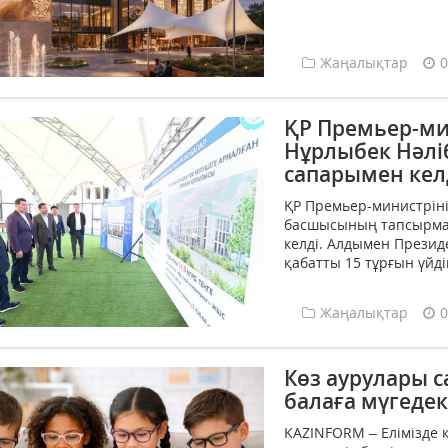
Жаңалықтар
0
ҚР Премьер-ми
Нұрлыбек Нәлі
сапарымен кел
ҚР Премьер-министріні
басшысының тапсырма
келді. Алдымен Презид
қабатты 15 тұрғын үйд
Жаңалықтар
0
Көз аурулары 
балаға мүгедек
KAZINFORM – Елімізде 