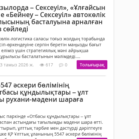
зылорда – Сексеуіл», «Ұлғайсын
не «Бейнеу – Сексеуіл» автокөлік
лысының басталуына арналған
з сөйледі
өлік-логистика саласы тоғыз жолдың торабында
сіп-өркендеуіне серпін беретін маңызды бағыт
н еліміз үшін стратегиялық мәні айрықша
ұрылысы басталатынын мәлімдеді....
3 тамыз 2026 ж.
617
0
Толығырақ
547 әскери бөлімінің
тбасы құндылықтары – ұлт
ы рухани-мәдени шараға
ыс паркінде «Отбасы құндылықтары – ұлт
аспан астындағы тағылымды мәдени шара өтті.
тырып, ұлттық тәрбие мен дәстүрді дәріптеуге
шке ҚР Ұлттық ұланының 5547 әскери бөлімінің