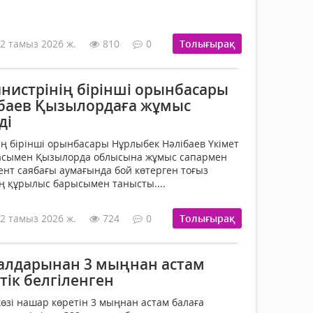
2 тамыз 2026 ж.
810
0
Толығырақ
нистрінің бірінші орынбасары
баев Қызылордаға жұмыс
ді
ң бірінші орынбасары Нұрлыбек Нәлібаев Үкімет
сымен Қызылорда облысына жұмыс сапармен
ент саябағы аумағында бой көтерген тоғыз
ің құрылыс барысымен танысты....
2 тамыз 2026 ж.
724
0
Толығырақ
салдарынан 3 мыңнан астам
тік белгіленген
көзі нашар көретін 3 мыңнан астам балаға