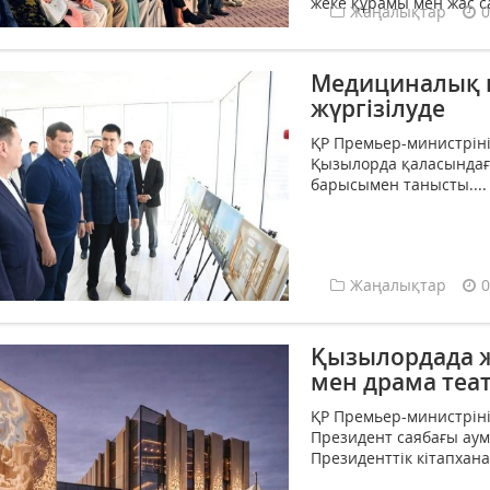
жеке құрамы мен жас с
Жаңалықтар
0
Медициналық 
жүргізілуде
ҚР Премьер-министріні
Қызылорда қаласында
барысымен танысты....
Жаңалықтар
0
Қызылордада ж
мен драма теа
ҚР Премьер-министріні
Президент саябағы аум
Президенттік кітапхан