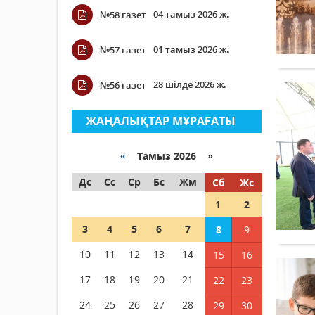
04 тамыз 2026 ж.
№58 газет
01 тамыз 2026 ж.
№57 газет
28 шілде 2026 ж.
№56 газет
ЖАҢАЛЫҚТАР МҰРАҒАТЫ
«
Тамыз 2026 »
Дс
Сс
Ср
Бс
Жм
Сб
Жс
1
2
3
4
5
6
7
8
9
10
11
12
13
14
15
16
17
18
19
20
21
22
23
24
25
26
27
28
29
30