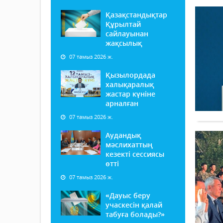
Қазақстандықтар
Құрылтай
сайлауынан
жақсылық
07 тамыз 2026 ж.
Қызылордада
халықаралық
жастар күніне
арналған
07 тамыз 2026 ж.
Аудандық
мәслихаттың
кезекті сессиясы
өтті
07 тамыз 2026 ж.
«Дауыс беру
учаскесін қалай
табуға болады?»