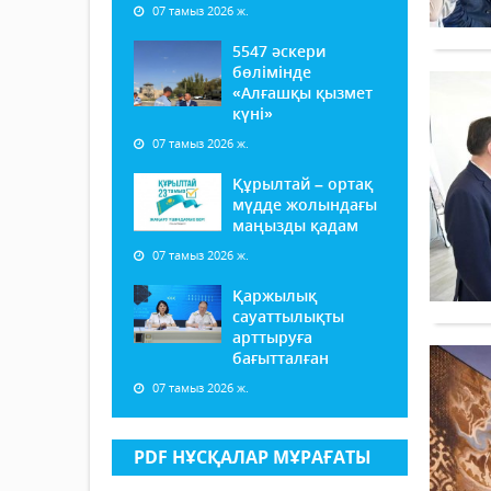
07 тамыз 2026 ж.
5547 әскери
бөлімінде
«Алғашқы қызмет
күні»
07 тамыз 2026 ж.
Құрылтай – ортақ
мүдде жолындағы
маңызды қадам
07 тамыз 2026 ж.
Қаржылық
сауаттылықты
арттыруға
бағытталған
07 тамыз 2026 ж.
PDF НҰСҚАЛАР МҰРАҒАТЫ