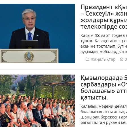
Президент «Қы
– Сексеуіл» жә
жолдары құры
телекөпірде сө
Қасым-Жомарт Тоқаев к
тұрған Қазақстанның ө
екеніне тоқталып, бүгі
ауқымды жобалардың қ
Жаңалықтар
0
Қызылордада 5
сарбаздары «О
болашағы» атт
қатысты.
Қалалық мәдени-демал
болашағы» атты ашық 
Шаңырақ берекесін арт
бағытталған рухани ке