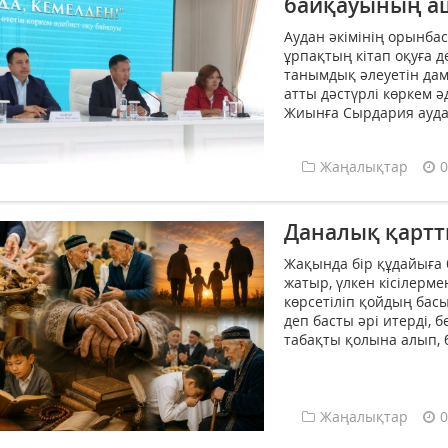
байқауының а
Аудан әкімінің орынба
ұрпақтың кітап оқуға 
танымдық әлеуетін дам
атты дәстүрлі көркем 
Жиынға Сырдария ауда
Жаңалықтар
0
Даналық қартт
Жақында бір құдайыға 
жатыр, үлкен кісілерме
көрсетіліп қойдың басы 
деп басты әрі итерді, б
табақты қолына алып, б
Жаңалықтар
0