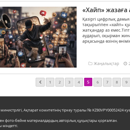
«Хайп» жазаға
Қазіргі цифрлық дамығ
тақырыппен «хайп» қу
жатқандар аз емес.Тіп
аударып, оқырман жина
арқасында өзінің өнім
Жаңалықтар
5
1
2
3
4
6
7
8
9
инистрлігі, Ақпарат комитетінің тіркеу туралы № KZ80VPY00052424 куә
мен фото-бейне материалдардың авторлық құқықтары қорғалған.
 міндетті.