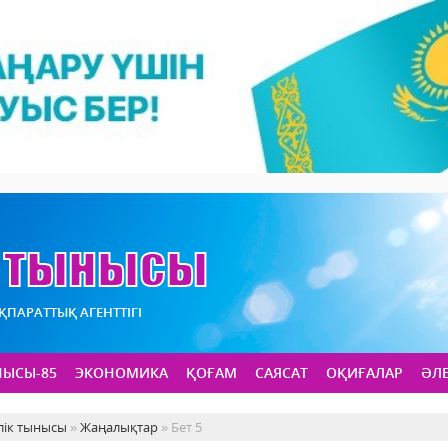
АҚПАРАТТЫҚ АГЕНТТІГІ
НЫСЫ-85
ЭКОНОМИКА
ҚОҒАМ
САЯСАТ
ОҚИҒАЛАР
ӘЛ
лік тынысы
»
Жаңалықтар
» Бет 5