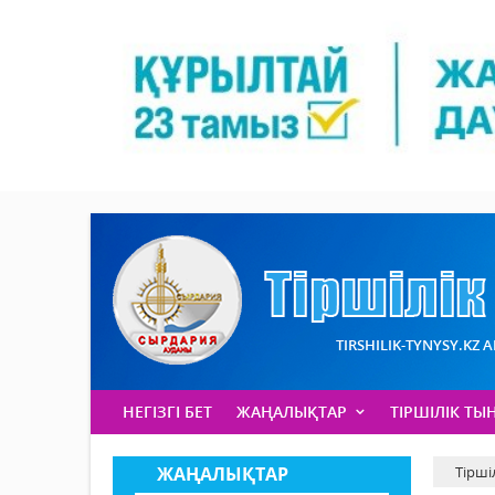
TIRSHILIK-TYNYSY.KZ 
НЕГІЗГІ БЕТ
ЖАҢАЛЫҚТАР
ТІРШІЛІК ТЫ
ЖАҢАЛЫҚТАР
Тірші