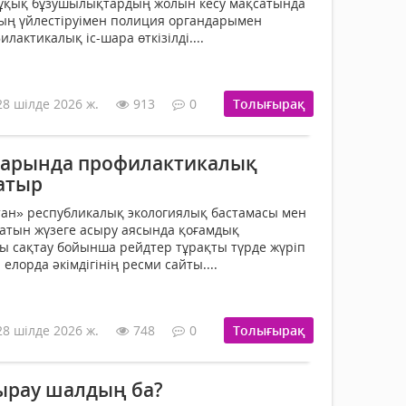
құқық бұзушылықтардың жолын кесу мақсатында
ың үйлестіруімен полиция органдарымен
лактикалық іс-шара өткізілді....
28 шілде 2026 ж.
913
0
Толығырақ
тарында профилактикалық
жатыр
тан» республикалық экологиялық бастамасы мен
датын жүзеге асыру аясында қоғамдық
ы сақтау бойынша рейдтер тұрақты түрде жүріп
елорда әкімдігінің ресми сайты....
28 шілде 2026 ж.
748
0
Толығырақ
ырау шалдың ба?