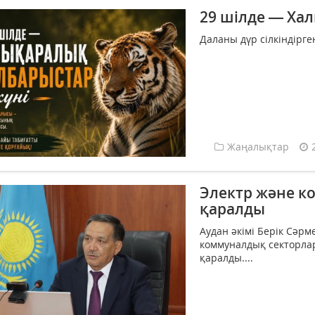
29 шілде — Ха
Даланы дүр сілкіндірге
Жаңалықтар
Электр және к
қаралды
Аудан әкімі Берік Сәр
коммуналдық секторла
қаралды....