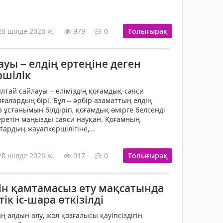
28 шілде 2026 ж.
979
0
Толығырақ
уы – елдің ертеңіне деген
ршілік
лтай сайлауы – еліміздің қоғамдық-саяси
ғалардың бірі. Бұл – әрбір азаматтың елдің
 ұстанымын білдіріп, қоғамдық өмірге белсенді
еретін маңызды саяси науқан. Қоғамның
ардың жауапкершілігіне,...
28 шілде 2026 ж.
917
0
Толығырақ
гін қамтамасыз ету мақсатында
ік іс-шара өткізілді
 алдын алу, жол қозғалысы қауіпсіздігін