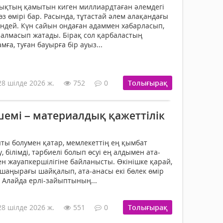
рықтың қамытын киген миллиардтаған әлемдегі
з өмірі бар. Расында, тұтастай әлем алақандағы
ндей. Күн сайын ондаған адаммен хабарласып,
р алмасып жатады. Бірақ сол қарбаластың
ға, туған бауырға бір ауыз...
28 шілде 2026 ж.
752
0
Толығырақ
шемі – материалдық қажеттілік
ты болумен қатар, мемлекеттің ең қымбат
, білімді, тәрбиелі болып өсуі ең алдымен ата-
 жауапкершілігіне байланысты. Өкінішке қарай,
н шаңырағы шайқалып, ата-анасы екі бөлек өмір
. Алайда ерлі-зайыптының...
28 шілде 2026 ж.
551
0
Толығырақ