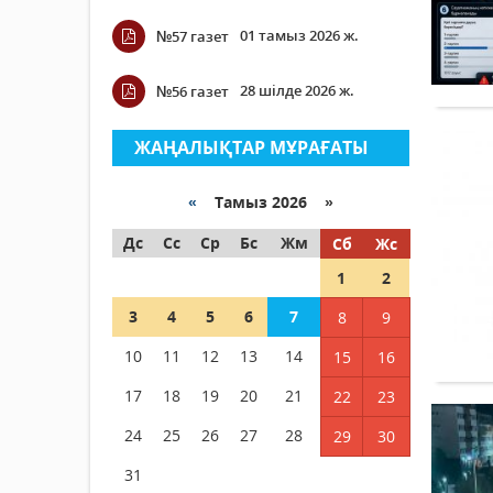
01 тамыз 2026 ж.
№57 газет
28 шілде 2026 ж.
№56 газет
ЖАҢАЛЫҚТАР МҰРАҒАТЫ
«
Тамыз 2026 »
Дс
Сс
Ср
Бс
Жм
Сб
Жс
1
2
3
4
5
6
7
8
9
10
11
12
13
14
15
16
17
18
19
20
21
22
23
24
25
26
27
28
29
30
31