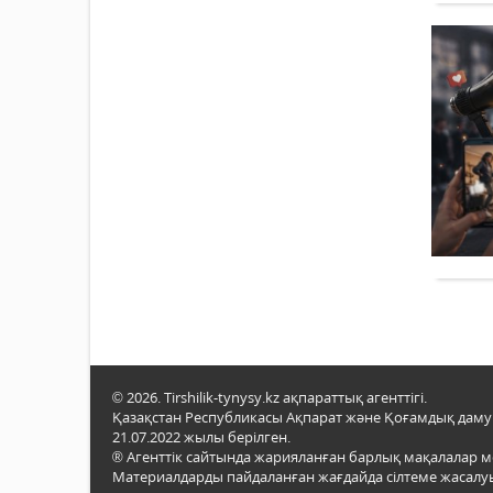
© 2026. Tirshilik-tynysy.kz ақпараттық агенттігі.
Қазақстан Республикасы Ақпарат және Қоғамдық даму м
21.07.2022 жылы берілген.
® Агенттік сайтында жарияланған барлық мақалалар 
Материалдарды пайдаланған жағдайда сілтеме жасалуы