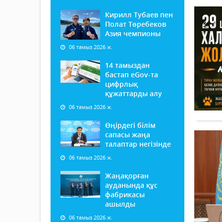
Кирилл Тубаев пен
Полат Төребеков
Азия чемпионы
06 тамыз 2026 ж.
14 тамыздан
бастап еGov-та
цифрлық
құжаттарды алу
06 тамыз 2026 ж.
Өңірдегі білім
сапасы жаңа
талаптар негізінде
06 тамыз 2026 ж.
Жаңақорған
ауданында құс
фабрикасы
ашылды
06 тамыз 2026 ж.