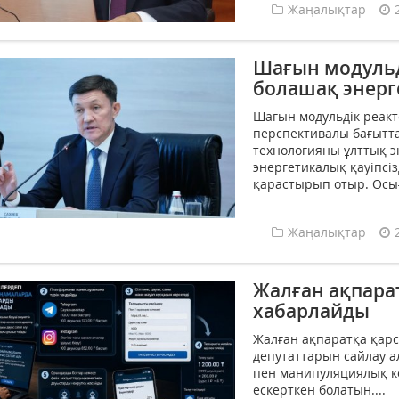
Жаңалықтар
Шағын модульд
болашақ энерг
Шағын модульдік реакт
перспективалы бағытта
технологияны ұлттық э
энергетикалық қауіпсі
қарастырып отыр. Осығ
Жаңалықтар
Жалған ақпара
хабарлайды
Жалған ақпаратқа қарс
депутаттарын сайлау а
пен манипуляциялық ко
ескерткен болатын....