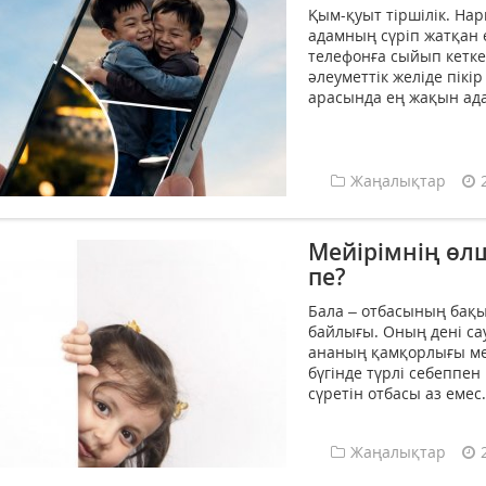
Қым-қуыт тіршілік. На
адамның сүріп жатқан ө
телефонға сыйып кетке
әлеуметтік желіде пікі
арасында ең жақын адам
Жаңалықтар
Мейірімнің өл
пе?
Бала – отбасының бақы
байлығы. Оның дені сау
ананың қамқорлығы мен
бүгінде түрлі себеппе
сүретін отбасы аз емес
Жаңалықтар