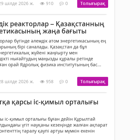
29 шілде 2026 ж.
910
0
Толығырақ
ік реакторлар – Қазақстанның
етикасының жаңа бағыты
орлар бүгінде әлемдік атом энергетикасының ең
рының бірі саналады. Қазақстан да бұл
нергетикалық жүйені жаңғырту мен
здікті нығайтудың маңызды құралы ретінде
ан орай Ядролық физика институтының бас...
28 шілде 2026 ж.
958
0
Толығырақ
тқа қарсы іс-қимыл орталығы
ы іс-қимыл орталығы бұған дейін Құрылтай
лдындағы үгіт науқаны кезеңінде жалған ақпарат
нтенттің таралу қаупі артуы мүмкін екенін