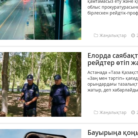
қамтамасыз ету және 
облыс прокуратурасын
бірлескен рейдтік-профи
Жаңалықтар
Елорда саябақ
рейдтер өтіп 
Астанада «Таза Қазақс
«Заң мен тәртіп» қағи
орындардағы тазалықт
жатыр, деп хабарлайды 
Жаңалықтар
Бауырыңа қоң