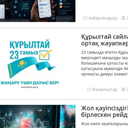
Хабарландыру
Құрылтай сайла
ортақ жауапке
23 тамызда өтетін Құры
өміріндегі маңызды оқи
болашағына қатысты өз
қатысуына мүмкіндік б
орнықты дамуы азаматт
Жаңалықтар
Жол қауіпсізді
бірлескен рейдт
Жол-көлік оқиғаларының