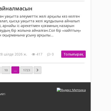
 айналмасын
ан уақытта әлеуметтік желі арқылы кез келген
алап, қысқа уақытта желі жұлдызына айналып
ті, арнайы іс-әрекетімен қоғамның назарын
удың бір жолына айналған.Сол бір «хайптың»
ін оқырманына ұсыну арқылы...
28 шілде 2026 ж.
417
0
Толығырақ
...
10
1723
лігі