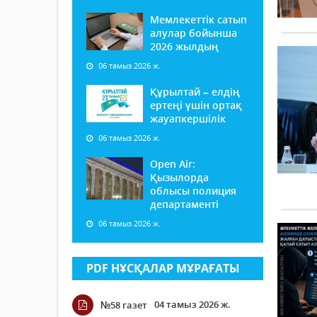
Мемлекеттік сатып
алулар бойынша
2026 жылдың
06 тамыз 2026 ж.
Құрылтай – елдің
ертеңі үшін ортақ
жауапкершілік
06 тамыз 2026 ж.
Open Air:
Қызылорда
облысы полиция
департаменті
06 тамыз 2026 ж.
PDF НҰСҚАЛАР МҰРАҒАТЫ
04 тамыз 2026 ж.
№58 газет