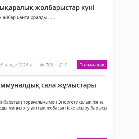
лықаралық жолбарыстар күні
н айбар қайта оралды…...
29 шілде 2026 ж.
788
0
Толығырақ
оммуналдық сала жұмыстары
менбаевтың төрағалығымен Энергетикалық және
рды жаңғырту ұлттық жобасын іске асыру барысы