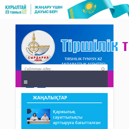
TIRSHILIK-TYNYSY.KZ
АҚПАРАТТЫҚ АГЕНТТІГІ
ЖАҢАЛЫҚТАР
Қаржылық
сауаттылықты
арттыруға бағытталған