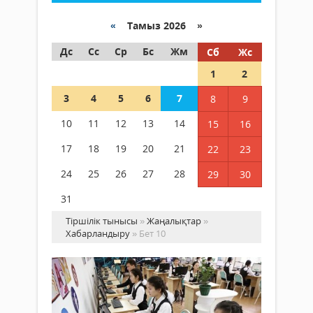
«
Тамыз 2026 »
Дс
Сс
Ср
Бс
Жм
Сб
Жс
1
2
3
4
5
6
7
8
9
10
11
12
13
14
15
16
17
18
19
20
21
22
23
24
25
26
27
28
29
30
31
Тіршілік тынысы
»
Жаңалықтар
»
Хабарландыру
» Бет 10
Құ
«Ж
тү
–