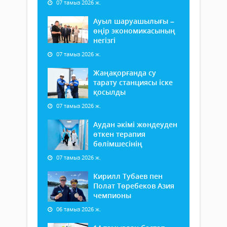
07 тамыз 2026 ж.
Ауыл шаруашылығы –
өңір экономикасының
негізгі
07 тамыз 2026 ж.
Жаңақорғанда су
тарату станциясы іске
қосылды
07 тамыз 2026 ж.
Аудан әкімі жөндеуден
өткен терапия
бөлімшесінің
07 тамыз 2026 ж.
Кирилл Тубаев пен
Полат Төребеков Азия
чемпионы
06 тамыз 2026 ж.