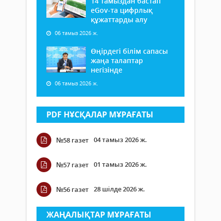
14 тамыздан бастап
еGov-та цифрлық
құжаттарды алу
06 тамыз 2026 ж.
Өңірдегі білім сапасы
жаңа талаптар
негізінде
06 тамыз 2026 ж.
PDF НҰСҚАЛАР МҰРАҒАТЫ
04 тамыз 2026 ж.
№58 газет
01 тамыз 2026 ж.
№57 газет
28 шілде 2026 ж.
№56 газет
ЖАҢАЛЫҚТАР МҰРАҒАТЫ