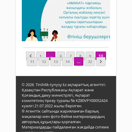
жыл
бо
жыл
су
тр
мер
Хабарландыру
тас
орай
кезе
11 қаңтар
Мем
меке
жағд
2024 ж.
бас
әзір
төте
528
0
«Қа
бой
жағд
қоға
Толығырақ
конк
жою
жоб
жари
кезін
тәжі
іс-
тара
...
10
1
6
7
8
9
қимы
жөні
...
11
12
13
14
32
азам
тап
қорғ
сәйк
хал
қар
© 2026. Tirshilik-tynysy.kz ақпараттық агенттігі.
сауа
Қазақстан Республикасы Ақпарат және
оқыт
Қоғамдық даму министрлігі, Ақпарат
елім
комитетінің тіркеу туралы № KZ80VPY00052424
бар
куәлігі 21.07.2022 жылы берілген.
өңір
® Агенттік сайтында жарияланған барлық
жән
мақалалар мен фото-бейне материалдардың
Респ
авторлық құқықтары қорғалған.
маң
Материалдарды пайдаланған жағдайда сілтеме
бар