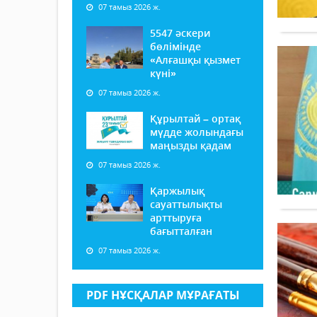
07 тамыз 2026 ж.
5547 әскери
бөлімінде
«Алғашқы қызмет
күні»
07 тамыз 2026 ж.
Құрылтай – ортақ
мүдде жолындағы
маңызды қадам
07 тамыз 2026 ж.
Қаржылық
сауаттылықты
арттыруға
бағытталған
07 тамыз 2026 ж.
PDF НҰСҚАЛАР МҰРАҒАТЫ