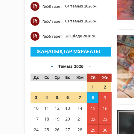
04 тамыз 2026 ж.
№58 газет
01 тамыз 2026 ж.
№57 газет
28 шілде 2026 ж.
№56 газет
ЖАҢАЛЫҚТАР МҰРАҒАТЫ
«
Тамыз 2026 »
Дс
Сс
Ср
Бс
Жм
Сб
Жс
1
2
3
4
5
6
7
8
9
10
11
12
13
14
15
16
17
18
19
20
21
22
23
24
25
26
27
28
29
30