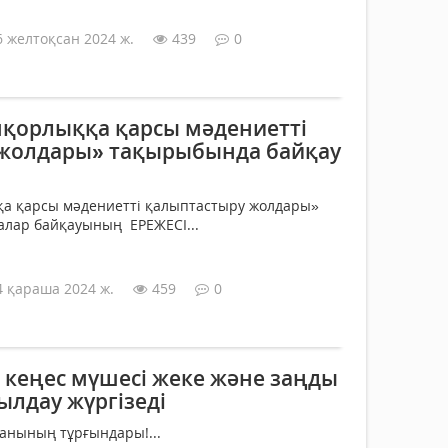
6 желтоқсан 2024 ж.
439
0
қорлыққа қарсы мәдениетті
 жолдары» тақырыбында байқау
а қарсы мәдениетті қалыптастыру жолдары»
лар байқауының ЕРЕЖЕСІ...
4 қараша 2024 ж.
459
0
 кеңес мүшесі жеке және заңды
ылдау жүргізеді
анының тұрғындары!...