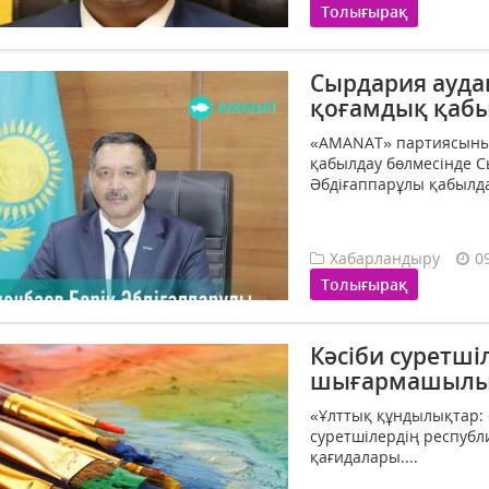
Толығырақ
Сырдария ауда
қоғамдық қабы
«AMANAT» партиясыны
қабылдау бөлмесінде С
Әбдіғаппарұлы қабылдау 
Хабарландыру
0
Толығырақ
Кәсіби суретш
шығармашылық
«Ұлттық құндылықтар: 
суретшілердің респуб
қағидалары....