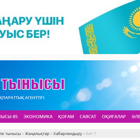
АҚПАРАТТЫҚ АГЕНТТІГІ
НЫСЫ-85
ЭКОНОМИКА
ҚОҒАМ
САЯСАТ
ОҚИҒАЛАР
ӘЛ
лік тынысы
»
Жаңалықтар
»
Хабарландыру
» Бет 7