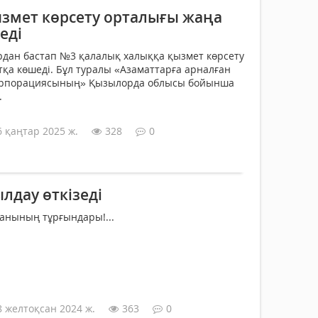
змет көрсету орталығы жаңа
еді
рдан бастап №3 қалалық халыққа қызмет көрсету
қа көшеді. Бұл туралы «Азаматтарға арналған
корпорациясының» Қызылорда облысы бойынша
.
6 қаңтар 2025 ж.
328
0
лдау өткізеді
анының тұрғындары!...
8 желтоқсан 2024 ж.
363
0