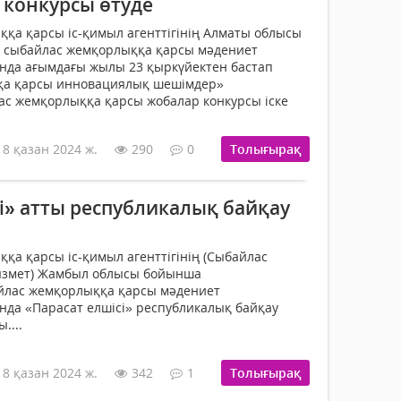
 конкурсы өтуде
қа қарсы іс-қимыл агенттігінің Алматы облысы
 сыбайлас жемқорлыққа қарсы мәдениет
нда ағымдағы жылы 23 қыркүйектен бастап
қа қарсы инновациялық шешімдер»
ас жемқорлыққа қарсы жобалар конкурсы іске
18 қазан 2024 ж.
290
0
Толығырақ
і» атты республикалық байқау
қа қарсы іс-қимыл агенттігінің (Сыбайлас
ызмет) Жамбыл облысы бойынша
йлас жемқорлыққа қарсы мәдениет
да «Парасат елшісі» республикалық байқау
....
18 қазан 2024 ж.
342
1
Толығырақ