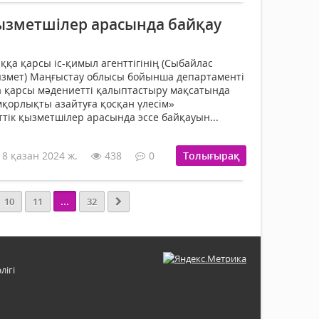
ызметшілер арасында байқау
қа қарсы іс-қимыл агенттігінің (Сыбайлас
змет) Маңғыстау облысы бойынша департаменті
 қарсы мәдениетті қалыптастыру мақсатында
мқорлықты азайтуға қосқан үлесім»
ік қызметшілер арасында эссе байқауын...
18 қазан 2024 ж.
438
0
Толығырақ
...
10
11
32
лігі