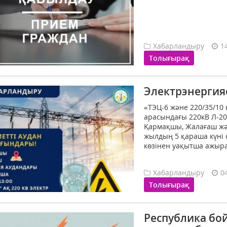
Хабарландыру
1
Толығырақ
Электрэнерги
«ТЭЦ-6 және 220/35/10
арасындағы 220кВ Л-20
Қармақшы, Жалағаш ж
жылдың 5 қараша күні с
көзінен уақытша ажыр
Хабарландыру
0
Толығырақ
Республика б