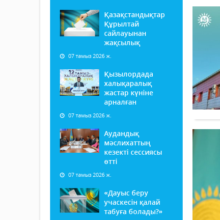
Қазақстандықтар
Құрылтай
сайлауынан
жақсылық
07 тамыз 2026 ж.
Қызылордада
халықаралық
жастар күніне
арналған
07 тамыз 2026 ж.
Аудандық
мәслихаттың
кезекті сессиясы
өтті
07 тамыз 2026 ж.
«Дауыс беру
учаскесін қалай
табуға болады?»