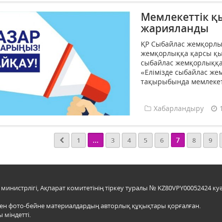
Мемлекеттік қ
жарияланды
ҚР Сыбайлас жемқорлық
жемқорлыққа қарсы қы
сыбайлас жемқорлыққа
«Елімізде сыбайлас же
тақырыбында мемлекетт
Хабарландыру
...
7
1
3
4
5
6
8
9
инистрлігі, Ақпарат комитетінің тіркеу туралы № KZ80VPY00052424 куә
мен фото-бейне материалдардың авторлық құқықтары қорғалған.
 міндетті.