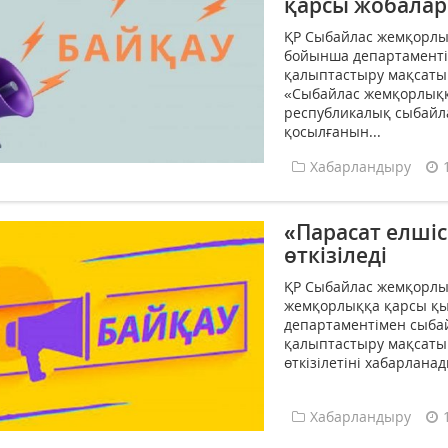
қарсы жобалар
ҚР Сыбайлас жемқорлық
бойынша департаменті
қалыптастыру мақсаты
«Сыбайлас жемқорлық
республикалық сыбайл
қосылғанын...
Хабарландыру
«Парасат елшіс
өткізіледі
ҚР Сыбайлас жемқорлық
жемқорлыққа қарсы қ
департаментімен сыба
қалыптастыру мақсатын
өткізілетіні хабарланады
Хабарландыру