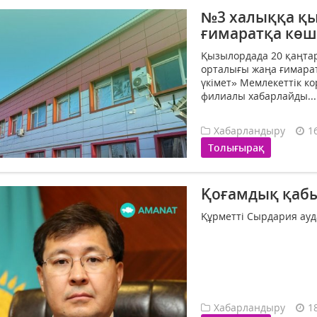
№3 халыққа қы
ғимаратқа көш
Қызылордада 20 қаңта
орталығы жаңа ғимарат
үкімет» Мемлекеттік 
филиалы хабарлайды...
Хабарландыру
1
Толығырақ
Қоғамдық қабы
Құрметті Сырдария ауд
Хабарландыру
1