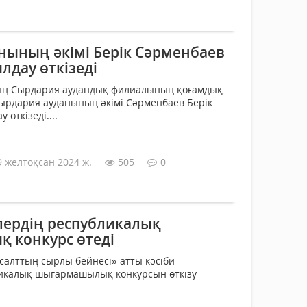
нының әкімі Берік Сәрменбаев
лдау өткізеді
ң Сырдария аудандық филиалының қоғамдық
ырдария ауданының әкімі Сәрменбаев Берік
өткізеді....
9 желтоқсан 2024 ж.
505
0
ілердің республикалық
 конкурс өтеді
салттың сырлы бейнесі» атты кәсіби
ликалық шығармашылық конкурсын өткізу