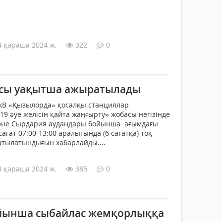
4 қараша 2024 ж.
322
0
ясы уақытша ажыратылады
 кВ «Қызылорда» қосалқы станциялар
19 әуе желісін қайта жаңғырту» жобасы негізінде
әне Сырдария аудандары бойынша ағымдағы
ағат 07:00-13:00 аралығында (6 сағатқа) тоқ
атылатындығын хабарлайды....
4 қараша 2024 ж.
385
0
ойынша сыбайлас жемқорлыққа