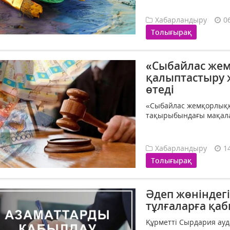
Хабарландыру
0
Толығырақ
«Сыбайлас жем
қалыптастыру
өтеді
«Сыбайлас жемқорлыққ
тақырыбындағы мақала
Хабарландыру
1
Толығырақ
Әдеп жөніндегі
тұлғаларға қаб
Құрметті Сырдария ауд