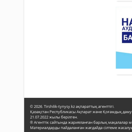
© 2026. Tirshilik-tynysy.kz ақпараттық агенттігі.
Қазақстан Республикасы Ақпарат және Қоғамдық даму м
21.07.2022 жылы берілген.
® Агенттік сайтында жарияланған барлық мақалалар 
Материалдарды пайдаланған жағдайда сілтеме жасалуы