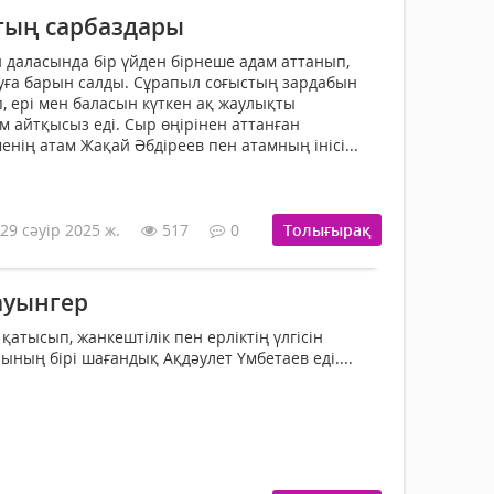
тың сарбаздары
даласында бір үйден бірнеше адам аттанып,
туға барын салды. Сұрапыл соғыстың зардабын
, ері мен баласын күткен ақ жаулықты
м айтқысыз еді. Сыр өңірінен аттанған
нің атам Жақай Әбдіреев пен атамның інісі...
29 сәуір 2025 ж.
517
0
Толығырақ
ауынгер
қатысып, жанкештілік пен ерліктің үлгісін
ының бірі шағандық Ақдәулет Үмбетаев еді....