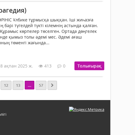
рагедия)
ӨРІНІС Ұлбике тұрмысқа шыққан. Іші жиһазға
ң бәрі түгелдей түкті кілемнің астында қалған.
 Құрамыс көрпелер төселген. Ортада дөңгелек
тінде қымыз толы әдемі мес. Әдемі ағаш
ның төменгі жағында...
18 ақпан 2025 ж.
413
0
Толығырақ
...
12
13
57
лігі