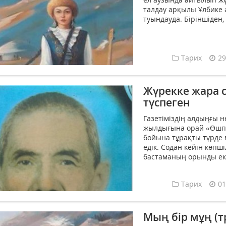
талдау арқылы Ұлбике 
туындауда. Бiрiншiден,
Тарих
29
Жүрекке жара с
түспеген
Газетіміздің алдыңғы 
жылдығына орай «Өшп
бойына тұрақты түрде
едік. Содан кейін көп
бастаманың орынды еке
Тарих
01
Мың бір мұң (т