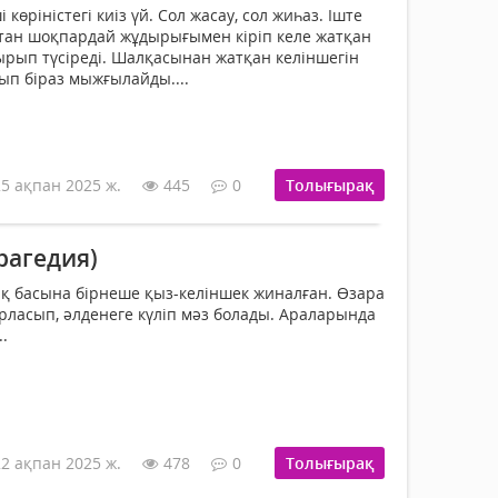
көріністегі киіз үй. Сол жасау, сол жиһаз. Іште
тан шоқпардай жұдырығымен кіріп келе жатқан
ырып түсіреді. Шалқасынан жатқан келіншегін
сып біраз мыжғылайды....
25 ақпан 2025 ж.
445
0
Толығырақ
рагедия)
қ басына бірнеше қыз-келіншек жи­налған. Өзара
ырласып, әлденеге күліп мәз болады. Араларында
.
22 ақпан 2025 ж.
478
0
Толығырақ