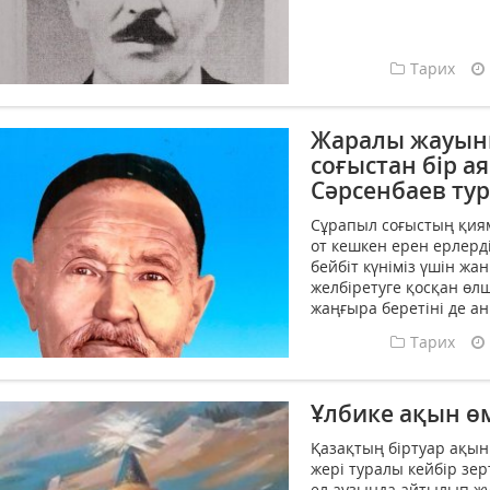
Тарих
Жаралы жауынг
соғыстан бір а
Сәрсенбаев тур
Сұрапыл соғыстың қия
от кешкен ерен ерлерді
бейбіт күніміз үшін жа
желбіретуге қосқан өлш
жаңғыра беретіні де ан
Тарих
Ұлбике ақын өм
Қазақтың бiртуар ақын
жерi туралы кейбiр зе
ел аузында айтылып ж