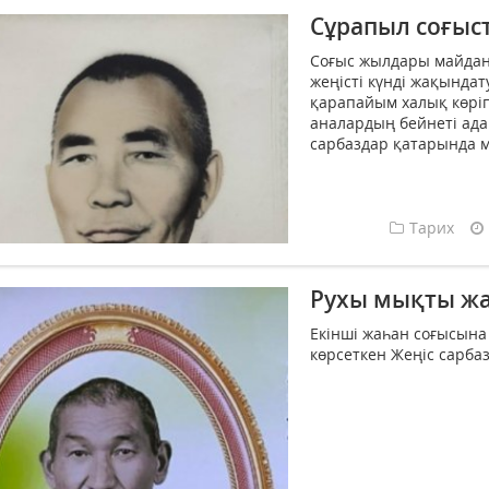
Сұрапыл соғыс
Соғыс жылдары майдан 
жеңісті күнді жақында
қарапайым халық көріп
аналардың бейнеті ада
сарбаздар қатарында ме
Тарих
Рухы мықты ж
Екінші жаһан соғысына 
көрсеткен Жеңіс сарбаз