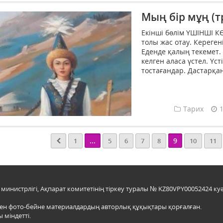
Мың бір мұң (т
Екінші бөлім ҮШІНШІ К
толы жас отау. Керегені
Еденде қалың текемет.
келген аласа үстел. Үс
тостағандар. Дастарқан
Тарих
...
9
1
5
6
7
8
10
11
инистрлігі, Ақпарат комитетінің тіркеу туралы № KZ80VPY00052424 куә
мен фото-бейне материалдардың авторлық құқықтары қорғалған.
 міндетті.