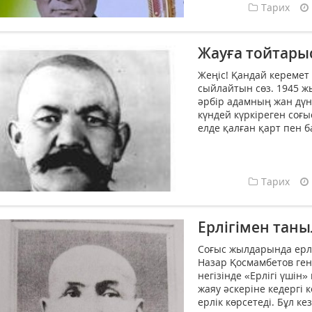
Тарих
Жауға тойтары
Жеңіс! Қандай кереме
сыйлайтын сөз. 1945 ж
әрбір адамның жан дүн
күндей күркіреген соғы
елде қалған қарт пен б
Тарих
Ерлігімен таны
Соғыс жылдарында ерлі
Назар Қосмамбетов ге
негізінде «Ерлігі үші
жаяу әскеріне кедергі 
ерлік көрсетеді. Бұл ке