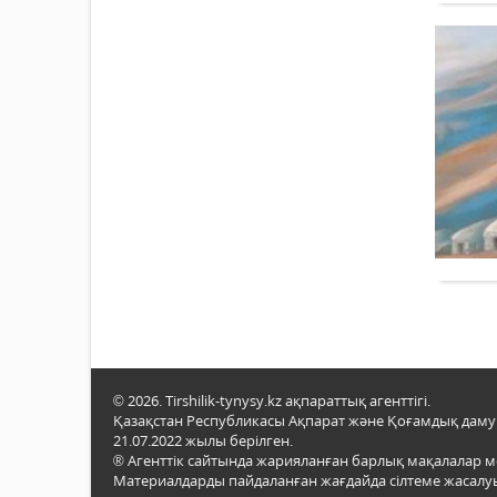
© 2026. Tirshilik-tynysy.kz ақпараттық агенттігі.
Қазақстан Республикасы Ақпарат және Қоғамдық даму м
21.07.2022 жылы берілген.
® Агенттік сайтында жарияланған барлық мақалалар 
Материалдарды пайдаланған жағдайда сілтеме жасалуы