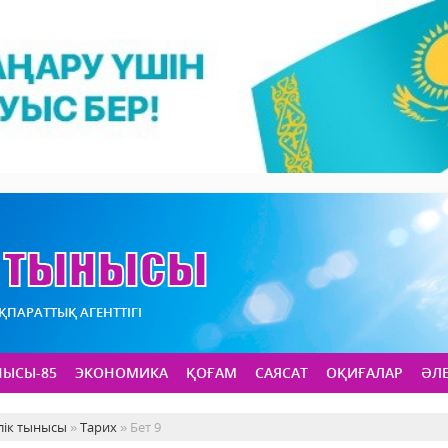
АҚПАРАТТЫҚ АГЕНТТІГІ
НЫСЫ-85
ЭКОНОМИКА
ҚОҒАМ
САЯСАТ
ОҚИҒАЛАР
ӘЛ
лік тынысы
»
Тарих
» Бет 9