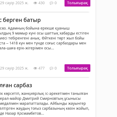
29 сәуір 2025 ж.
430
0
Толығырақ
с берген батыр
т сөз. Адамның бойына ерекше қуаныш
ылдың 9 мамыр күні осы шаттық хабарды естіген
иесі тебіренгені анық. Өйткені төрт жыл бойы
ста – 1418 күн мен түнде соғыс сарбаздары мен
ала-шаға ерік-жігерімен осы...
29 сәуір 2025 ж.
477
0
Толығырақ
лған сарбаз
к көрсетіп, жанқиярлық іс-әрекетімен танылған
нерал-майор Дмитрий Смирновтың ұсынысы
н» медалімен марапатталады. Айбынды жауынгер
келтірген жаудың тоғыз сарбазының көзін жойып,
зде Назар Қосмамбетов...