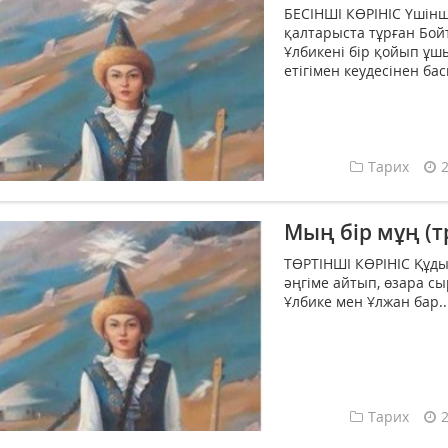
БЕСІНШІ КӨРІНІС Үшінші 
қалтарыста тұрған Бой
Ұлбикені бір қойып ұш
етігімен кеудесінен ба
Тарих
Мың бір мұң (т
ТӨРТІНШІ КӨРІНІС Құды
әңгіме айтып, өзара с
Ұлбике мен Ұлжан бар...
Тарих