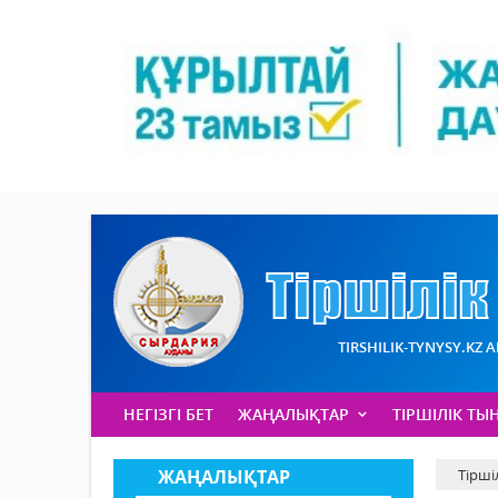
TIRSHILIK-TYNYSY.KZ 
НЕГІЗГІ БЕТ
ЖАҢАЛЫҚТАР
ТІРШІЛІК ТЫ
ЖАҢАЛЫҚТАР
Тірші