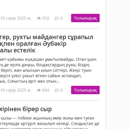
19 сәуір 2025 ж.
552
0
Толығырақ
ер, рухты майдангер сұрапыл
яқпен оралған Әубәкір
алы естелік
мет-қайымы ешқашан ұмытылмайды. Отан үшін
ң де ерлік даңқы, боздақтардың рухы, біздің
н беріп, жан алысқан қиын сәттері, Жеңіс туын
еусіз үлесі уақыт өткен сайын аспандап,
ық. Соғыстың өрті мен отын...
19 сәуір 2025 ж.
604
0
Толығырақ
iрiнен бiрер сыр
 қызы — Ұлбике ақынның өмiр жолы мен туған
рттеулерде әртүрлi жазылып келедi. Сондықтан да
үрген әңгiмелер және ақынның айтыс­тарын