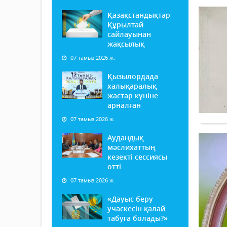
Қазақстандықтар
Құрылтай
сайлауынан
жақсылық
07 тамыз 2026 ж.
Қызылордада
халықаралық
жастар күніне
арналған
07 тамыз 2026 ж.
Аудандық
мәслихаттың
кезекті сессиясы
өтті
07 тамыз 2026 ж.
«Дауыс беру
учаскесін қалай
табуға болады?»