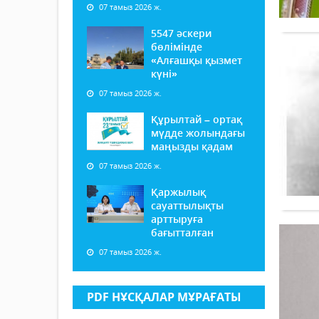
07 тамыз 2026 ж.
5547 әскери
бөлімінде
«Алғашқы қызмет
күні»
07 тамыз 2026 ж.
Құрылтай – ортақ
мүдде жолындағы
маңызды қадам
07 тамыз 2026 ж.
Қаржылық
сауаттылықты
арттыруға
бағытталған
07 тамыз 2026 ж.
PDF НҰСҚАЛАР МҰРАҒАТЫ