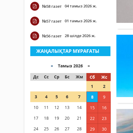
04 тамыз 2026 ж.
№58 газет
01 тамыз 2026 ж.
№57 газет
28 шілде 2026 ж.
№56 газет
ЖАҢАЛЫҚТАР МҰРАҒАТЫ
«
Тамыз 2026 »
Дс
Сс
Ср
Бс
Жм
Сб
Жс
1
2
3
4
5
6
7
8
9
10
11
12
13
14
15
16
17
18
19
20
21
22
23
24
25
26
27
28
29
30