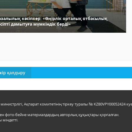
азалылық кәсіпкер: «Өңірлік орталық отбасылық
сіпті дамытуға мүмкіндік берді»
кір қалдыру
инистрлігі, Ақпарат комитетінің тіркеу туралы № KZ80VPY00052424 куә
мен фото-бейне материалдардың авторлық құқықтары қорғалған.
 міндетті.