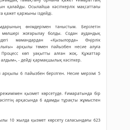
нын қалайды. Осылайша кәсіпкерлік мақсаттағы
а қажет қаржыны іздейді.
дарының өнімдерімен таныстым. Берілетін
 мөлшері жоғарылау болды. Содан аудандық
міндегі мамандардан «Қызылорда» Өңірлік
алығы» арқылы төмен пайызбен несие алуға
. Процесс көп уақытты алған жоқ. Құжаттар
 алдым», - дейді қармақшылық кәсіпкер.
ы арқылы 6 пайызбен берілген. Несие мерзімі 5
7 режимімен қызмет көрсетуде. Ғимаратында бір
кәсіптің арқасында 6 адамды тұрақты жұмыспен
қылы 10 жылда қызмет көрсету саласындағы 623