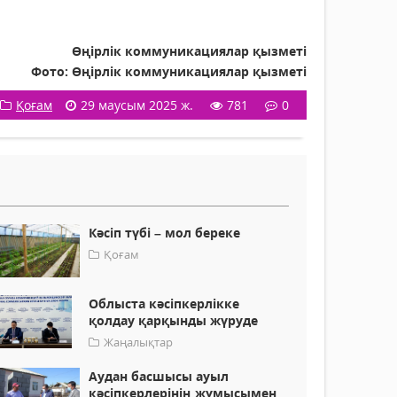
Өңірлік коммуникациялар қызметі
Фото: Өңірлік коммуникациялар қызметі
Қоғам
29 маусым 2025 ж.
781
0
Кәсіп түбі – мол береке
Қоғам
Облыста кәсіпкерлікке
қолдау қарқынды жүруде
Жаңалықтар
Аудан басшысы ауыл
кәсіпкерлерінің жұмысымен