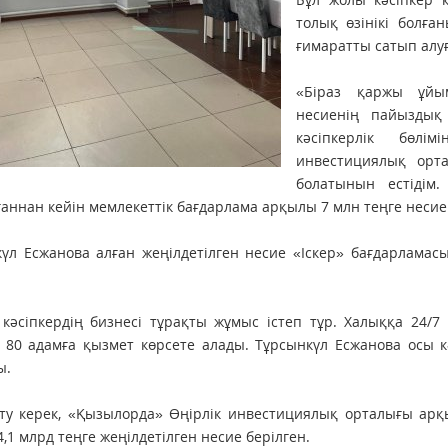
толық өзінікі болға
ғимаратты сатып алуғ
«Біраз қаржы ұйым
несиенің пайыздық
кәсіпкерлік бөлі
инвестициялық орт
болатынын естідім
аннан кейін мемлекеттік бағдарлама арқылы 7 млн теңге несие
үл Есжанова алған жеңілдетілген несие «Іскер» бағдарламас
 кәсіпкердің бизнесі тұрақты жұмыс істеп тұр. Халыққа 24/
 80 адамға қызмет көрсете алады. Тұрсынкүл Есжанова осы 
ы.
ету керек, «Қызылорда» Өңірлік инвестициялық орталығы ар
4,1 млрд теңге жеңілдетілген несие берілген.