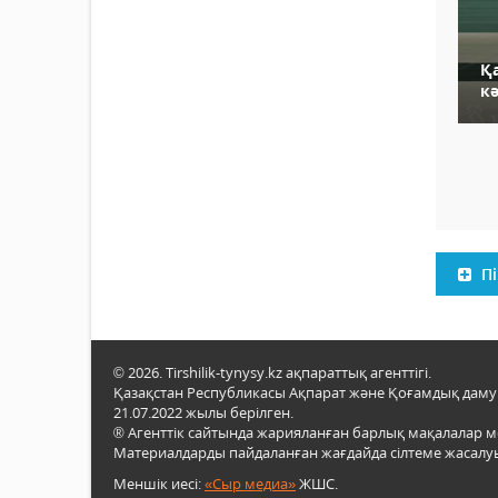
Қ
кә
Пі
© 2026. Tirshilik-tynysy.kz ақпараттық агенттігі.
Қазақстан Республикасы Ақпарат және Қоғамдық даму м
21.07.2022 жылы берілген.
® Агенттік сайтында жарияланған барлық мақалалар 
Материалдарды пайдаланған жағдайда сілтеме жасалуы
Меншік иесі:
«Сыр медиа»
ЖШС.