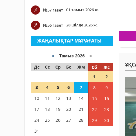
01 тамыз 2026 ж.
№57 газет
28 шілде 2026 ж.
№56 газет
ЖАҢАЛЫҚТАР МҰРАҒАТЫ
«
Тамыз 2026 »
ҰҚС
Дс
Сс
Ср
Бс
Жм
Сб
Жс
1
2
3
4
5
6
7
8
9
10
11
12
13
14
15
16
17
18
19
20
21
22
23
24
25
26
27
28
29
30
31