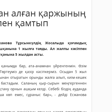
тан алған қаржының
пен қамтып
анова Тұрсынкүлдің Жосалыда қоғамдық
шқанына 1 жылға таяды. Ал жалпы кәсіппен
қанына 5 жылдан асты.
 қанымда бар, ата-анамнан үйренгенмін. Өзім
Төртеуміз де қазір кәсіпкерміз. Осыдан 5 жыл
тынан отыратын орынды жалға алып, киім-кешек
 бастадым. Саланың қыр-сырын меңгергеннен
қтану орнын ашқым келді. Себебі біздің ауданда
а көп емес, сұраныс бар», - дейді Есжанова
қоғамдық тамақтану орнына қажет ғимараттың