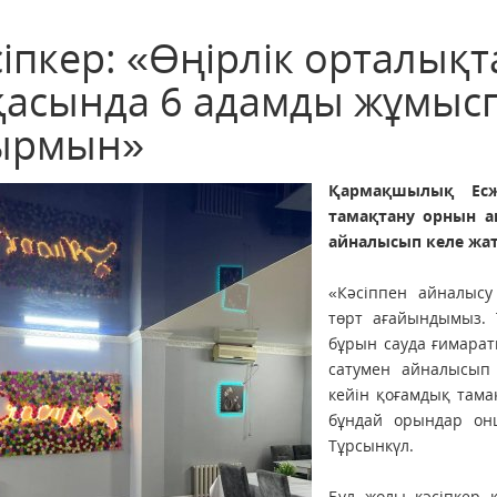
сіпкер: «Өңірлік орталық
қасында 6 адамды жұмыс
ырмын»
Қармақшылық Есж
тамақтану орнын а
айналысып келе
жат
«Кәсіппен айналысу
төрт ағайындымыз. 
бұрын сауда ғимара
сатумен айналысып
кейін қоғамдық тама
бұндай орындар онш
Тұрсынкүл.
Бұл жолы кәсіпкер 