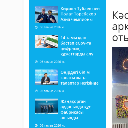
Кирилл Тубаев пен
Кә
Полат Төребеков
Азия чемпионы
ар
06 тамыз 2026 ж.
от
14 тамыздан
бастап еGov-та
цифрлық
құжаттарды алу
06 тамыз 2026 ж.
Өңірдегі білім
сапасы жаңа
талаптар негізінде
06 тамыз 2026 ж.
Жаңақорған
ауданында құс
фабрикасы
ашылды
06 тамыз 2026 ж.