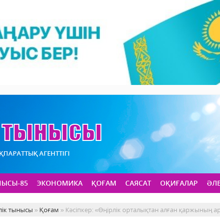
АҚПАРАТТЫҚ АГЕНТТІГІ
НЫСЫ-85
ЭКОНОМИКА
ҚОҒАМ
САЯСАТ
ОҚИҒАЛАР
ӘЛ
лік тынысы
»
Қоғам
» Кәсіпкер: «Өңірлік орталықтан алған қаржының