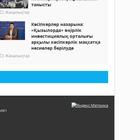
танысты
Жаңалықтар
Кәсіпкерлер назарына:
«Қызылорда» өңірлік
инвестициялық орталығы
арқылы кәсіпкерлік мақсатқа
несиелер берілуде
Жаңалықтар
лігі