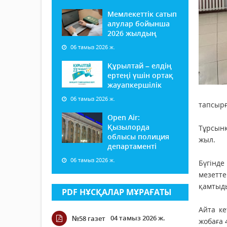
Мемлекеттік сатып
алулар бойынша
2026 жылдың
06 тамыз 2026 ж.
Құрылтай – елдің
ертеңі үшін ортақ
жауапкершілік
06 тамыз 2026 ж.
тапсырғ
Open Air:
Қызылорда
Тұрсынк
облысы полиция
жыл.
департаменті
06 тамыз 2026 ж.
Бүгінде
мезетте
қамтыд
PDF НҰСҚАЛАР МҰРАҒАТЫ
Айта к
04 тамыз 2026 ж.
№58 газет
жобаға 