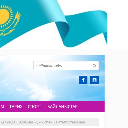
ЕМ
ТАРИХ
СПОРТ
БАЙЛАНЫСТАР
 арқасында 6 адамды жұмыспен қамтып отырмын»