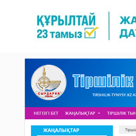
TIRSHILIK-TYNYSY.KZ 
НЕГІЗГІ БЕТ
ЖАҢАЛЫҚТАР
ТІРШІЛІК ТЫ
ЖАҢАЛЫҚТАР
Тірші